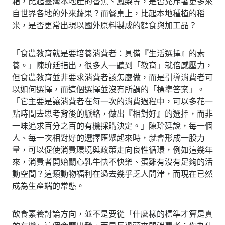
箱，比起臺灣本地產的香蕉、鳳梨等，是否充斥著更多來
自世界各地的外來蔬果？而餐桌上，比起本地種植的稻
米，是否更常出現以國外原料製成的麵食與加工品？
「食農教育就是要培養消費者：具備『生活選擇』的素
養。」陳玠廷指出，很多人一聽到「教育」就倍感壓力，
但食農教育並非要求消費者該怎麼做，而是引導消費者可
以如何選擇，而這個選擇並沒有所謂的「標準答案」。
「它主要是讓消費者在每一次的消費過程中，可以多花一
點時間去思考背後的脈絡，做出『相對好』的選擇，而非
一味追求百分之百的有機採購決定。」陳玠廷說，每一個
人、每一次相對好的選擇匯聚起來時，就會形成一股力
量，可以促使消費環境與政策走向良性循環，例如這幾年
來，消費者開始關心乳牛快不快樂、蛋雞有沒有足夠的活
動空間？這類動物福利在過去幾乎乏人問津，而現在已然
成為生產端的常態。
飲食素養討論方向，並不是要從「什麼樣的標準才算是真