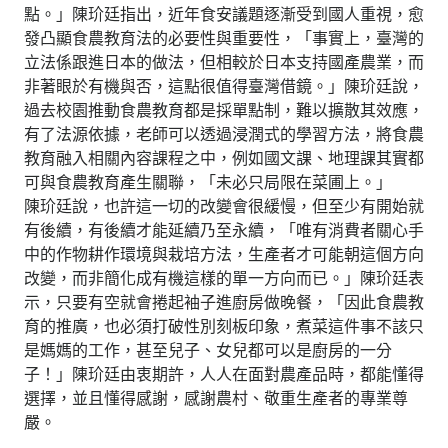
點。」陳玠廷指出，近年食安議題逐漸受到國人重視，愈
發凸顯食農教育法的必要性與重要性，「事實上，臺灣的
立法係跟進日本的做法，但相較於日本支持國產農業，而
非著眼於有機與否，這點很值得臺灣借鏡。」陳玠廷說，
過去校園推動食農教育都是採單點制，難以擴散其效應，
有了法源依據，老師可以透過浸潤式的學習方法，將食農
教育融入相關內容課程之中，例如國文課、地理課其實都
可與食農教育產生關聯，「未必只局限在菜圃上。」
陳玠廷說，也許這一切的改變會很緩慢，但至少有開始就
有後續，有後續才能延續乃至永續，「唯有消費者關心手
中的作物耕作環境與栽培方法，生產者才可能朝這個方向
改變，而非簡化成有機這樣的單一方向而已。」陳玠廷表
示，只要有空就會捲起袖子進廚房做晚餐，「因此食農教
育的推廣，也必須打破性別刻板印象，煮菜這件事不該只
是媽媽的工作，甚至兒子、女兒都可以是廚房的一分
子！」陳玠廷由衷期許，人人在面對農產品時，都能懂得
選擇，並且懂得感謝，感謝農村、敬重生產者的專業尊
嚴。