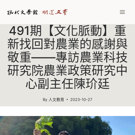
Skip
to
content
491期【文化脈動】重
新找回對農業的感謝與
敬重——專訪農業科技
研究院農業政策研究中
心副主任陳玠廷
By
人文教育
2023-10-27