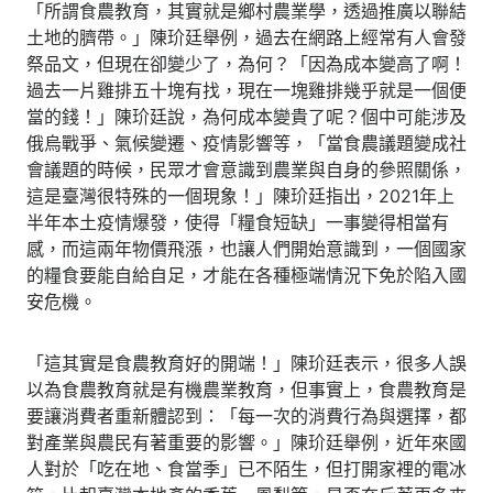
「所謂食農教育，其實就是鄉村農業學，透過推廣以聯結
土地的臍帶。」陳玠廷舉例，過去在網路上經常有人會發
祭品文，但現在卻變少了，為何？「因為成本變高了啊！
過去一片雞排五十塊有找，現在一塊雞排幾乎就是一個便
當的錢！」陳玠廷說，為何成本變貴了呢？個中可能涉及
俄烏戰爭、氣候變遷、疫情影響等，「當食農議題變成社
會議題的時候，民眾才會意識到農業與自身的參照關係，
這是臺灣很特殊的一個現象！」陳玠廷指出，2021年上
半年本土疫情爆發，使得「糧食短缺」一事變得相當有
感，而這兩年物價飛漲，也讓人們開始意識到，一個國家
的糧食要能自給自足，才能在各種極端情況下免於陷入國
安危機。
「這其實是食農教育好的開端！」陳玠廷表示，很多人誤
以為食農教育就是有機農業教育，但事實上，食農教育是
要讓消費者重新體認到：「每一次的消費行為與選擇，都
對產業與農民有著重要的影響。」陳玠廷舉例，近年來國
人對於「吃在地、食當季」已不陌生，但打開家裡的電冰