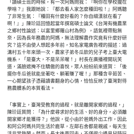
「讀碩士班的時候，有一次阿媽問我：『啊你在學校攏在
學啥？』我跟她說：『都去看人家怎麼種田啦！』阿媽聽
了非常生氣：『種田有什麼好看的？你自細漢就在看了
啊！』」陳玠廷回憶起當年撰寫碩士論文《台灣有機農業
之鄉村性論述：以富里鄉羅山村為例》，語氣裡帶點無
奈，因為長年務農的阿媽，無法理解農作究竟有什麼好研
究？這不由使人想起多年前，知名家電廣告裡的描述：過
溝村五十年來頭一次，農家子弟冬瓜欽的兒子考上臺大電
機系，「是臺大，不是呆呆喔！」村長在廣播裡開玩笑
道，滿臉遮掩不住驕傲的喜悅，眾人紛紛前來道賀：「後
擺你冬瓜爸就能坐著吃、躺著賺了喔！」那種含辛茹苦、
一心期望孩子憑藉讀書翻身的心情，恰恰反映了臺灣對待
務農體系的本質看法。
「事實上，臺灣受教育的過程，就是離開家鄉的過程，」
陳玠廷質問：「為什麼尋求好的生活、好的身分，必須離
開家鄉才能獲得？」他說，從小由於爸媽外出工作，因此
和阿公阿媽共同生活於鹿草，左鄰右舍都是親戚，每天生
活非常熱鬧。然而，長大後再回去，不僅很少遇見兒時玩