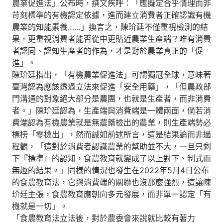
農業促進法」公布時，撰文疾呼：「應擬定合乎情理而非
苛刻標準的有機認定依據，進而建立消費者正確認識有機
農業的知能素養……」換言之，陳玠廷不僅重視檢測的結
果，更重視消費者能否從中更貼近農業生產端？唯有消費
者認同、認知生產者的作為，才是對於農業真正的「促
進」。
陳玠廷指出，「有機農業促進法」可謂獨冠全球，意味著
臺灣認為應該透過立法來促進「安全用藥」，「但農政部
門溝通的對象絕大部分是農團，也就是生產者，而非消費
者。」陳玠廷認為，生產端與消費端是一體兩面，倘若消
費端認為有機農業就是無農藥檢出的農業，則生產端勢必
標榜「零檢出」，然而誠如前述所言，這是結果論而非過
程觀，「這對於消費者認識農業的幫助並不大，一旦只剩
下『標準』的認知，食農教育就變成了以上對下、制式而
無趣的結果。」同樣的情況也發生在2022年5月4日公布
的食農教育法，它與消費端的關聯也沒那麼強烈，這讓陳
玠廷主張，食農教育應朝向多元發展，而非單一認定「有
機就是一切」。
「食農教育法立法後，對於農委會來說就比較有著力