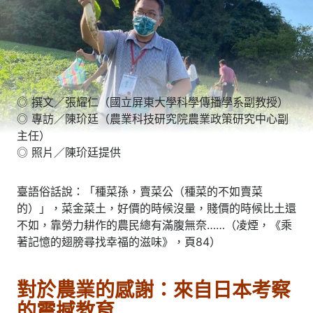
◎ 撰文／張耀仁（國立屏東大學科學傳播學系副教授）
◎ 專訪／陳玠廷（農業科技研究院農業政策研究中心副
主任）
◎ 照片／陳玠廷提供
臺語俗話說：「種菜孫，賣菜公（種菜的不如賣菜
的）」，菜金菜土，好價的時候沒量，賤價的時候比土還
不如，靠勞力耕作的農民總有滿腹無奈……（凌煙，《乘
著記憶的翅膀尋找幸福的滋味》，頁84）
對於農業的感謝：來自日本考察
的震撼教育