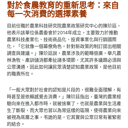
對於食農教育的重新思考：來自
每一次消費的選擇素養
目前任職於農業科技研究院農業政策研究中心的陳玠廷，
他表示該單位係農委會於2014年成立，主要致力於推動
農業科技產業化、技術商品化、投資事業化與行銷國際
化，「它就像一個幕僚角色，針對新政策的制訂提出相關
調查與建議。」陳玠廷說，農業涉及的範疇很廣，舉凡農
林漁牧、產訓儲消都牽扯諸多環節，尤其許多議題必須與
公眾溝通，因此如何讓民眾清楚認知農業政策，是他目前
的職責所在。
「一般大眾對於社會的認知是片段的，很難全面理解，有
時甚至是依賴感覺去消費。」陳玠廷指出，臺灣的農業經
驗向來在進入都市時，就被捨棄了，也就是農業與生活產
生了斷裂，而大眾也習以為常這樣的區隔，使得農業向來
被視為底層之事，弔詭的是，它其實與公眾日常有著緊密
的結合。