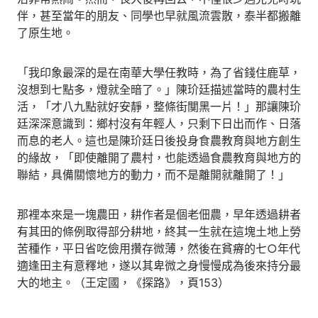
伴，甚至當年的朋友、同學也早就風流雲散，泰半都搬離
了原生地。
「我印象最深的是在南華大學任教時，為了省錢住鹿草，
沒想到七點多，燈就全暗了。」陳玠廷描述當時的農村生
活，「才八九點就好安靜，整條街闃黑一片！」那讓陳玠
廷深深意識到：鄉村沒有年輕人，只剩下日出而作、日落
而息的老人。這也是陳玠廷日後投身食農教育與地方創生
的緣故，「即使離開了農村，也能透過食農教育與地方的
聯結，具備關懷地方的動力，而不是離開就離開了！」
那裡本來是一塊農田，耕作者是個老佃農，早年透過耕者
有其田的條例取得部分耕地，終其一生就在這塊土地上勞
苦種作，平日省吃儉用攢存微薄，然後在貧瘠的七○年代
適逢田主有意釋地，遂以其卑微之身慢慢成為後來持分最
大的地主。（王定國，《探路》，頁153）