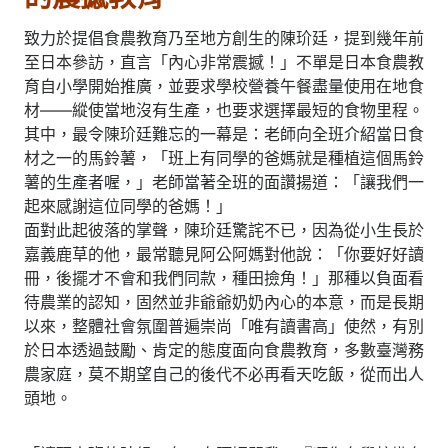
致力於提倡食農教育乃至地方創生的陳玠廷，提到幾年前
至日本參訪，直言「內心非常震撼！」不單是日本食農教
育自小學開始推廣，並要求學校營養午餐盡量使用在地食
材——縱使當地沒有生產，也要求選擇最短的食物里程。
其中，最令陳玠廷難忘的一幕是：老師向全班介紹當日食
材之一的馬鈴薯，「班上有同學的爸媽就是種植這個馬鈴
薯的生產者喔，」老師當著全班的面讚揚道：「讓我們一
起來感謝這位同學的爸媽！」
面對此起彼落的掌聲，陳玠廷驚詫不已，因為從小生長於
嘉義鹿草的他，最常聽見阿公阿媽對他說：「你要好好讀
冊，後擺才不會和我們同款，種田撿角！」那種以負面看
待農業的認知，固然並非爺爺奶奶內心的本意，而是長期
以來，整體社會氛圍普遍崇尚「唯有讀書高」使然，有別
於日本透過鼓勵、肯定的態度面向食農教育，多數臺灣務
農家庭，莫不期望自己的後代不必再看天吃飯，從而出人
頭地。