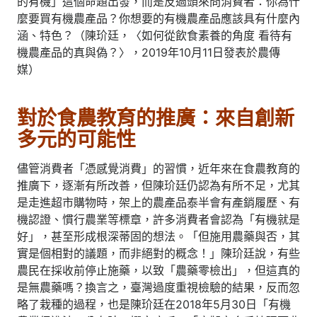
的有機」這個命題出發，而是反過頭來問消費者：你為什
麼要買有機農產品？你想要的有機農產品應該具有什麼內
涵、特色？（陳玠廷，〈如何從飲食素養的角度 看待有
機農產品的真與偽？〉，2019年10月11日發表於農傳
媒）
對於食農教育的推廣：來自創新
多元的可能性
儘管消費者「憑感覺消費」的習慣，近年來在食農教育的
推廣下，逐漸有所改善，但陳玠廷仍認為有所不足，尤其
是走進超市購物時，架上的農產品泰半會有產銷履歷、有
機認證、慣行農業等標章，許多消費者會認為「有機就是
好」，甚至形成根深蒂固的想法。「但施用農藥與否，其
實是個相對的議題，而非絕對的概念！」陳玠廷說，有些
農民在採收前停止施藥，以致「農藥零檢出」，但這真的
是無農藥嗎？換言之，臺灣過度重視檢驗的結果，反而忽
略了栽種的過程，也是陳玠廷在2018年5月30日「有機