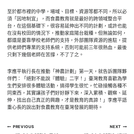
至於都市裡的中學，場域、目標、資源等都不同，所以必
須「因地制宜」，而食農教育就是最好的跨領域整合平
台，在這個基礎下，很容易延伸出不同的計劃，或許也能
在沒有校田的情況下，推動家庭陽台栽種。但無論如何，
都還是要靠學校老師們的支持，外部團隊資源的進駐，提
供老師們專業的支持系統，否則可能前三年很熱血，最後
只剩下幾個老師在苦撐，不了了之。
李應平執行長在推動「神農計劃」第一天，就告訴團隊夥
伴們：「絕對不能說『體驗』二字！」臺灣教育喜歡為學
生們安排很多體驗活動，搞得學生很忙，忙碌接觸各種不
同東西，其實讓孩子們好好靜下來，深入累積、觀察、延
伸，找出自己真正的興趣，才是教育的真諦！」李應平語
重心長的說出對食農教育在臺灣發展的期待。
文
PREVIOUS
NEXT