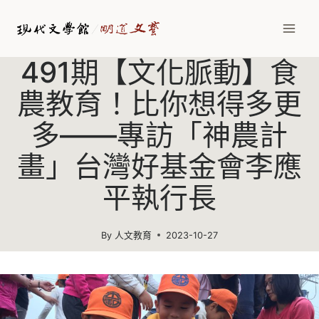
Skip
to
content
491期【文化脈動】食
農教育！比你想得多更
多——專訪「神農計
畫」台灣好基金會李應
平執行長
By
人文教育
2023-10-27