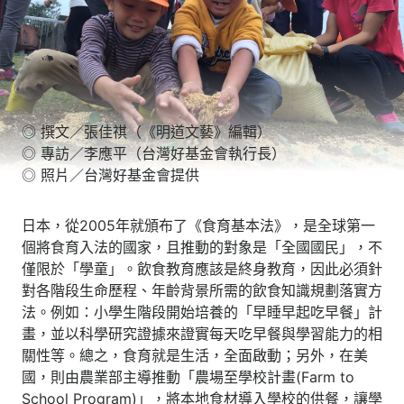
◎ 撰文／張佳祺（《明道文藝》編輯）
◎ 專訪／李應平（台灣好基金會執行長）
◎ 照片／台灣好基金會提供
日本，從2005年就頒布了《食育基本法》，是全球第一
個將食育入法的國家，且推動的對象是「全國國民」，不
僅限於「學童」。飲食教育應該是終身教育，因此必須針
對各階段生命歷程、年齡背景所需的飲食知識規劃落實方
法。例如：小學生階段開始培養的「早睡早起吃早餐」計
畫，並以科學研究證據來證實每天吃早餐與學習能力的相
關性等。總之，食育就是生活，全面啟動；另外，在美
國，則由農業部主導推動「農場至學校計畫(Farm to
School Program)」，將本地食材導入學校的供餐，讓學