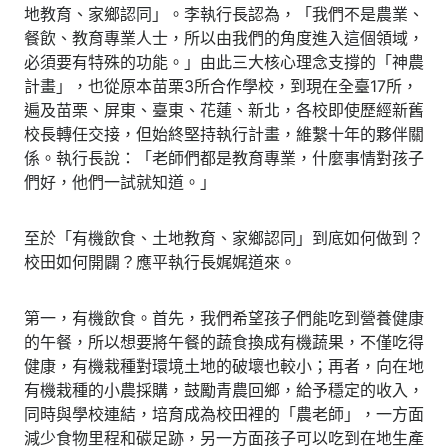
地教育、家鄉認同」。李執行長認為，「我們不是農業、
餐飲、教育專業人士，所以由我們的角度進入這個領域，
必須要有特殊的功能。」由此三大核心理念支撐的「神農
計畫」，也從原本苗栗3所合作學校，到現在全臺17所，
遍及苗栗、屏東、臺東、花蓮、新北，各校即使歷經新舊
校長轉任交接，但始終堅持執行計畫，維繫十年的夥伴關
係。執行長說：「老師們都是教育專業，什麼事情對孩子
們好，他們一試就知道。」
至於「有機飲食、土地教育、家鄉認同」到底如何做到？
校田如何開闢？應平執行長娓娓道來。
第一，有機飲食。首先，我們希望孩子們能吃到營養健康
的午餐，所以想要將午餐的蔬食換成有機蔬果，不僅吃得
健康，有機栽種對環境土地的破壞也較小；再者，向在地
有機栽種的小農採購，鼓勵青農回鄉，給予穩定的收入，
同時與學校連結，培育成為校田裡的「農老師」，一方面
減少食物里程和碳足跡，另一方面孩子可以吃到在地生產