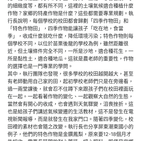
的細緻度等，都有所不同，這裡的土壤氣候適合種植什麼
作物？家鄉的特產作物是什麼？這些都需要專業規劃。執
行長說明，每個學校的校田都會歸劃「四季作物田」和
「特色作物田」，四季作物能讓孩子「吃在地，食當
季」，收成什麼就吃什麼，降低環境污染；特色作物則每
個學校不同，以位於苗栗後龍的學校為例，雖然距離很
近，但土壤條件完全不同，一所是沙地，適合種花生，一
所是黏性土，適合種地瓜。這就是農老師的重要性，作物
的選擇也是一門專業的學問。
其中，執行團隊也發現，很多學校的校田越開越大，甚至
有老師動用自己家的田，起初學校老師們只是在旁邊看，
過一兩堂課後，就會忍不住蹲下來跟孩子們在校田裡面玩
在一起。一起看著作物的變化、一起觀察大自然的生態，
當然會有開心的收成，也會遇到天氣驟變，沮喪挫折。這
也是給孩子們講述氣候變遷的生活教材，這不是發生在電
視新聞報導，而是就發生在我家門口。隨著四季變化，校
田裡的素材也會隨之改變。執行長也分享屏東潮東國小的
例子，他們的特色作物是金鑽鳳梨，原來要12-18個月才