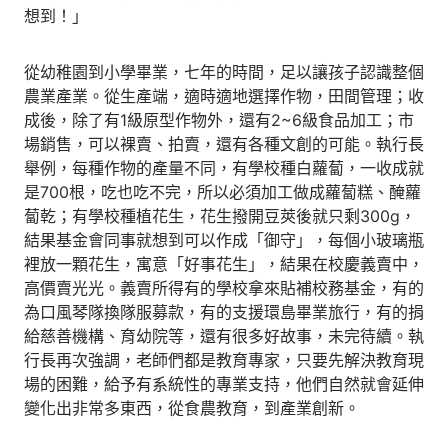
想到！」
從幼稚園到小學畢業，七年的時間，足以讓孩子認識整個
農業產業。從生產端，適時適地選擇作物，田間管理；收
成後，除了有1級原型作物外，還有2~6級食品加工；市
場銷售，可以裸賣、拍賣，還有各種文創的可能。執行長
舉例，每種作物的產量不同，有學校種白蘿蔔，一收成就
是700根，吃也吃不完，所以必須加工做成蘿蔔糕、醃蘿
蔔乾；有學校種植花生，花生撥開豆莢後就只剩300g，
結果基金會同事就想到可以作成「御守」，每個小玻璃瓶
裡放一顆花生，寓意「好事花生」，結果在校慶義賣中，
高價賣光光。義賣所得有的學校拿來貼補校務基金，有的
為口風琴隊換隊服募款，有的支援環島畢業旅行，有的捐
給慈善機構、育幼院等，還有很多好故事，未完待續。執
行長再次強調，老師們都是教育專家，只要先解決教育現
場的困難，給予有系統性的專業支持，他們自然就會延伸
變化出非常多東西，從食農教育，到產業創新。