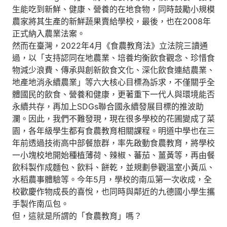
生能吃到新鮮、健康、營養的在地食物，同時鼓勵小規模
農家將其生產的新鮮蔬果賣給學校，最後，也在2008年
正式納入農業法案。
然而在臺灣，2022年4月《食農教育法》立法院三讀通
過，以「支持認同在地農業、培養均衡飲食觀念、珍惜食
物減少浪費、傳承與創新飲食文化、深化飲食連結農業、
地產地消永續農業」等六大核心目標為訴求，不僅關乎全
體國民的飲食、營養和健康，更著重下一代人與環境能否
永續共存，再加上SDGs聯合國永續發展目標的推波助
瀾。因此，我們不難發現，現在很多學校的花圃變成了菜
園，各年級學生都有食農教育相關課程。明道中學也在三
年前透過技術高中部餐旅群，率先啟動食農教育，將學校
一小塊校地開始種植薄荷、辣椒、蕃茄、薑黃等，再由餐
飲科製作成麵包、飲料、餅乾，並規劃參觀溫室小黃瓜、
水稻農事體驗等。今年5月，學校的南瓜第一次收成，全
校歡慶作物成長的喜悅，也同時與鄰近的九德國小學生攜
手製作南瓜包。
但，這就是所謂的「食農教育」嗎？