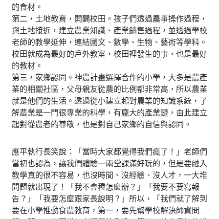
的食材。
第二，土地教育，開闢校田。孩子們透過農事操作過程，
與土地接近，建立農業知識、產業銷售過程，並透過學校
老師的教學延伸，連結國文、數學、生物、藝術等學科。
校田就成為最好的戶外教室，校田裡發生的事，也是最好
的教材。
第三，家鄉認同。神農計畫選擇合作的小學，大多是農產
業的相關社區，父母親友從農的比例都非常高，所以農業
就是他們的生活。透過從小建立起對農業的知識系統，了
解農業是一門很專業的科學，有龐大的產業鏈，由此建立
起對從農者的尊敬，也是對自己家鄉的自信與認同。
應平執行長笑說：「當時大家都覺得我們瘋了！」老師們
當初也認為，讓我們體驗一兩堂課滿好玩的，但是要融入
教學真的很不容易，也沒時間、沒經驗、沒人才，一大堆
問題就出現了！「我不會種怎麼辦？」「我要不要寫報
告？」「我要怎麼跟家長說明？」所以，「我們就了解到
要在小學推動食農教育，第一，要先幫學校解決師資問