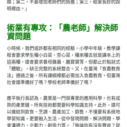
題；第二，不要增加老師們的負擔；第三，給家長好的說
明裡由。」
術業有專攻：「農老師」解決師
資問題
小時候，我們或許都有相同的經驗，小學中年級，教學課
程會要求學生種小白菜、空心菜，種來種去就是課本上的
這兩種，還會要求養母雞蟲、蠶寶寶等，但都止於點狀式
「體驗」，缺乏完整的系統整合。又，在臺灣「食農教育
法」通過之後，所有課綱裡都必需加入食農教育，但臺灣
社會還準備好了嗎？學校老師準備好了嗎？
應平執行長認為，農業是一門很專業的應用科學，也有成
熟的產業鏈，所有技術都需要科學知識支持。此外，還可
以連結到飲食、烹調、農產加工、銷售，不僅要有系統地
學習知識，更要融入生活，從中發現問題、解決問題，學
會溝通力、企劃力、創造力等。「無論你有沒有豐收？就