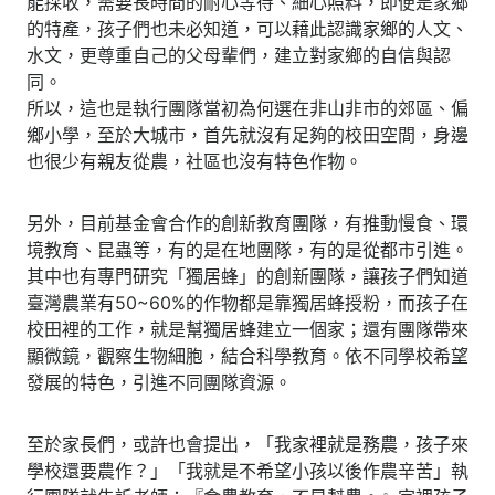
能採收，需要長時間的耐心等待、細心照料，即便是家鄉
的特產，孩子們也未必知道，可以藉此認識家鄉的人文、
水文，更尊重自己的父母輩們，建立對家鄉的自信與認
同。
所以，這也是執行團隊當初為何選在非山非市的郊區、偏
鄉小學，至於大城市，首先就沒有足夠的校田空間，身邊
也很少有親友從農，社區也沒有特色作物。
另外，目前基金會合作的創新教育團隊，有推動慢食、環
境教育、昆蟲等，有的是在地團隊，有的是從都市引進。
其中也有專門研究「獨居蜂」的創新團隊，讓孩子們知道
臺灣農業有50~60%的作物都是靠獨居蜂授粉，而孩子在
校田裡的工作，就是幫獨居蜂建立一個家；還有團隊帶來
顯微鏡，觀察生物細胞，結合科學教育。依不同學校希望
發展的特色，引進不同團隊資源。
至於家長們，或許也會提出，「我家裡就是務農，孩子來
學校還要農作？」「我就是不希望小孩以後作農辛苦」執