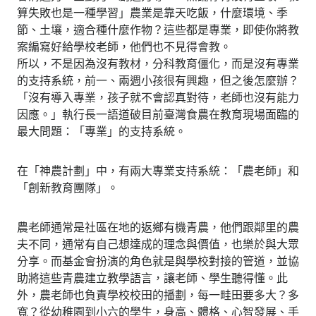
算失敗也是一種學習」農業是靠天吃飯，什麼環境、季
節、土壤，適合種什麼作物？這些都是專業，即使你將教
案編寫好給學校老師，他們也不見得會教。
所以，不是因為沒有教材，分科教育僵化，而是沒有專業
的支持系統，前一、兩週小孩很有興趣，但之後怎麼辦？
「沒有導入專業，孩子就不會認真對待，老師也沒有能力
因應。」執行長一語道破目前臺灣食農在教育現場面臨的
最大問題：「專業」的支持系統。
在「神農計劃」中，有兩大專業支持系統：「農老師」和
「創新教育團隊」。
農老師通常是社區在地的返鄉有機青農，他們跟鄰里的農
夫不同，通常有自己想達成的理念與價值，也樂於與大眾
分享。而基金會扮演的角色就是與學校對接的管道，並協
助將這些青農建立教學語言，讓老師、學生聽得懂。此
外，農老師也負責學校校田的播劃，每一畦田要多大？多
寬？從幼稚園到小六的學生，身高、體格、心智發展、手