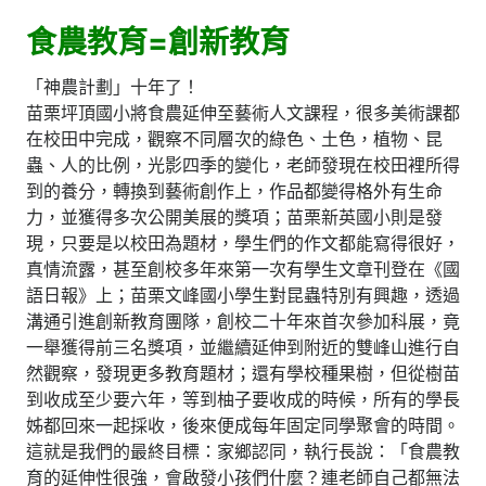
食農教育=創新教育
「神農計劃」十年了！
苗栗坪頂國小將食農延伸至藝術人文課程，很多美術課都
在校田中完成，觀察不同層次的綠色、土色，植物、昆
蟲、人的比例，光影四季的變化，老師發現在校田裡所得
到的養分，轉換到藝術創作上，作品都變得格外有生命
力，並獲得多次公開美展的獎項；苗栗新英國小則是發
現，只要是以校田為題材，學生們的作文都能寫得很好，
真情流露，甚至創校多年來第一次有學生文章刊登在《國
語日報》上；苗栗文峰國小學生對昆蟲特別有興趣，透過
溝通引進創新教育團隊，創校二十年來首次參加科展，竟
一舉獲得前三名獎項，並繼續延伸到附近的雙峰山進行自
然觀察，發現更多教育題材；還有學校種果樹，但從樹苗
到收成至少要六年，等到柚子要收成的時候，所有的學長
姊都回來一起採收，後來便成每年固定同學聚會的時間。
這就是我們的最終目標：家鄉認同，執行長說：「食農教
育的延伸性很強，會啟發小孩們什麼？連老師自己都無法