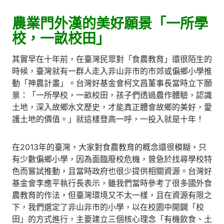
農業門外漢的美好願景「一所學
校，一畝校田」
其實早在十年前，在臺灣民眾對「食農教育」還很陌生的
時候，臺灣就有一群人走入非山非市的市郊或偏鄉小學推
動「神農計畫」。台灣好基金會柯文昌董事長當時立下願
景：「一所學校，一畝校田，孩子們透過農作體驗，認識
土地，深入故鄉水文歷史，才能真正體會故鄉的美好，愛
護土地的價值。」就這樣登高一呼，一投入就是十年！
在2013年的臺灣，大家對食農教育的概念還很模糊，只
有少數偏鄉小學，因為面臨廢校危機，曾急於找尋學校特
色而嘗試推動，且當時政府也很少提供相關資源。台灣好
基金會李應平執行長表示，雖我們當時參考了很多國外食
農教育的作法，但臺灣環境又不太一樣，且在資源有限之
下，我們選定了非山非市的小學，以在校園中開闢「校
田」的方式進行，主要建立三個核心理念「有機飲食、土