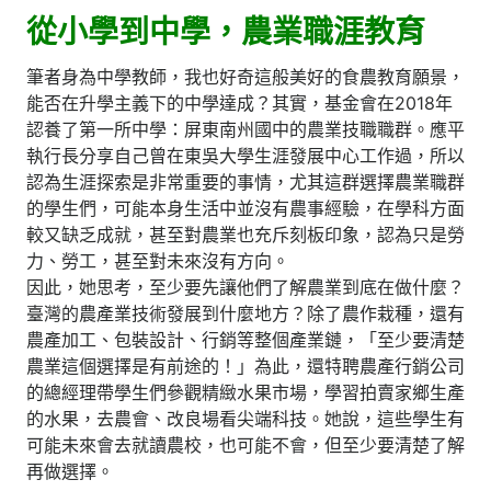
從小學到中學，農業職涯教育
筆者身為中學教師，我也好奇這般美好的食農教育願景，
能否在升學主義下的中學達成？其實，基金會在2018年
認養了第一所中學：屏東南州國中的農業技職職群。應平
執行長分享自己曾在東吳大學生涯發展中心工作過，所以
認為生涯探索是非常重要的事情，尤其這群選擇農業職群
的學生們，可能本身生活中並沒有農事經驗，在學科方面
較又缺乏成就，甚至對農業也充斥刻板印象，認為只是勞
力、勞工，甚至對未來沒有方向。
因此，她思考，至少要先讓他們了解農業到底在做什麼？
臺灣的農產業技術發展到什麼地方？除了農作栽種，還有
農產加工、包裝設計、行銷等整個產業鏈，「至少要清楚
農業這個選擇是有前途的！」為此，還特聘農產行銷公司
的總經理帶學生們參觀精緻水果市場，學習拍賣家鄉生產
的水果，去農會、改良場看尖端科技。她說，這些學生有
可能未來會去就讀農校，也可能不會，但至少要清楚了解
再做選擇。