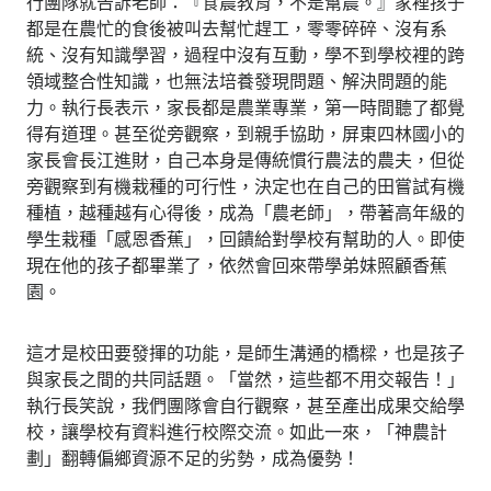
行團隊就告訴老師：『食農教育，不是幫農。』家裡孩子
都是在農忙的食後被叫去幫忙趕工，零零碎碎、沒有系
統、沒有知識學習，過程中沒有互動，學不到學校裡的跨
領域整合性知識，也無法培養發現問題、解決問題的能
力。執行長表示，家長都是農業專業，第一時間聽了都覺
得有道理。甚至從旁觀察，到親手協助，屏東四林國小的
家長會長江進財，自己本身是傳統慣行農法的農夫，但從
旁觀察到有機栽種的可行性，決定也在自己的田嘗試有機
種植，越種越有心得後，成為「農老師」，帶著高年級的
學生栽種「感恩香蕉」，回饋給對學校有幫助的人。即使
現在他的孩子都畢業了，依然會回來帶學弟妹照顧香蕉
園。
這才是校田要發揮的功能，是師生溝通的橋樑，也是孩子
與家長之間的共同話題。「當然，這些都不用交報告！」
執行長笑說，我們團隊會自行觀察，甚至產出成果交給學
校，讓學校有資料進行校際交流。如此一來，「神農計
劃」翻轉偏鄉資源不足的劣勢，成為優勢！