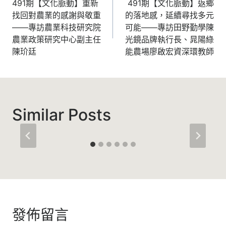
章
491期【文化脈動】重新
491期【文化脈動】返鄉
找回對農業的感謝與敬重
的落地感，延續尋找多元
導
——專訪農業科技研究院
可能——專訪田野勤學陳
覽
農業政策研究中心副主任
光鏡品牌執行長、晁陽綠
陳玠廷
能農場廖啟宏資深環教師
Similar Posts
發佈留言