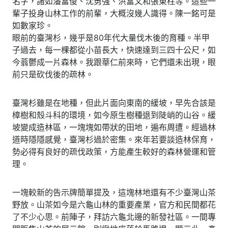
名字，諸如潘富俊、沈勇強、洪富文和張東柱等。這些一
輩子投身山林工作的前輩，大概沒幾人識得。陳一銘可是
如數家珍。
眼前的臺灣杉，幾乎是80年代大量伐木後的育種。半甲
子過去，每一棵都從小苗長大，快速達到三四十公尺，如
今蓊鬱成一片森林。我跟華仁前來時，它們還未出現，眼
前只是砍伐後的疏林。
臺灣杉雖是在地種，但此片面向東南的緩坡，早先合該是
樟樹和殼斗科的環境，如今原生樹種退到陡峭的山谷。緩
坡變成造林區，一塊塊如帶狀的田地，遍布周遭。經過林
道時隱隱感覺，臺灣杉過於密集。來年若要談造林保育，
勢必得有良好的疏伐政策，方能產生較好的森林營運和管
理。
一塊較新的告示牌簡單提及，這塊林地還有不少臺灣山茶
野放。山茶如今是六龜山林的重要產業，官方和民間都花
了不少心思。前陣子，拜訪六龜北邊的新發社區。一間專