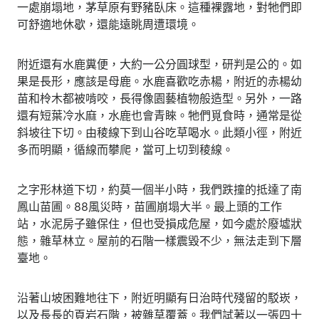
一處崩塌地，茅草原有野豬臥床。這種裸露地，對牠們即
可舒適地休歇，還能遠眺周遭環境。
附近還有水鹿糞便，大約一公分圓球型，研判是公的。如
果是長形，應該是母鹿。水鹿喜歡吃赤楊，附近的赤楊幼
苗和柃木都被啃咬，長得像園藝植物般造型。另外，一路
還有短葉冷水麻，水鹿也會青睞。牠們覓食時，通常是從
斜坡往下切。由稜線下到山谷吃草喝水。此類小徑，附近
多而明顯，循線而攀爬，當可上切到稜線。
之字形林道下切，約莫一個半小時，我們跌撞的抵達了南
鳳山苗圃。88風災時，苗圃崩塌大半。最上頭的工作
站，水泥房子雖保住，但也受損成危屋，如今處於廢墟狀
態，雜草林立。屋前的石階一樣震毀不少，無法走到下層
臺地。
沿著山坡困難地往下，附近明顯有日治時代殘留的駁崁，
以及長長的頁岩石階，被雜草覆蓋。我們試著以一張四十