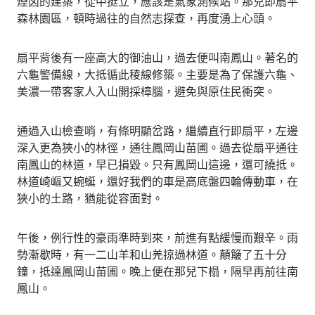
煙囟的建築，從中挺立，應該是氣象測候站。那兒即扇平
森林園區，頓時過往的自然志探查，再度湧上心頭。
扇平背後有一座高大的御油山，過去便叫南鳳山。著名的
六龜警備線，大抵循此稜線修築。主要是為了保護六龜、
美濃一帶客家人入山開採樟腦，避免與原住民衝突。
通過入山檢查哨，有條明顯岔路，繼續直行即扇平，左邊
深入更為狹小的林徑，通往鳳岡山苗圃。過去從扇平通往
南鳳山的林道，早已損毀。只有鳳岡山這邊，還可繞抵。
林道崎嶇又蜿蜒，還好我們的車是高底盤四輪傳動車，在
狹小的土路，猶能從容面對。
午後，例行性的豪雨準時到來，前進有點緩慢而艱辛。雨
勢漸歇時，有一二山羊和山羌掠過林道。顛簸了五十分
鐘，抵達鳳岡山苗圃。晚上便在那兒下榻，隔早再前往南
鳳山。