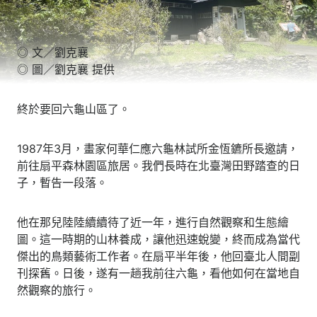
◎ 文／劉克襄
◎ 圖／劉克襄 提供
終於要回六龜山區了。
1987年3月，畫家何華仁應六龜林試所金恆鑣所長邀請，
前往扇平森林園區旅居。我們長時在北臺灣田野踏查的日
子，暫告一段落。
他在那兒陸陸續續待了近一年，進行自然觀察和生態繪
圖。這一時期的山林養成，讓他迅速蛻變，終而成為當代
傑出的鳥類藝術工作者。在扇平半年後，他回臺北人間副
刊探舊。日後，遂有一趟我前往六龜，看他如何在當地自
然觀察的旅行。