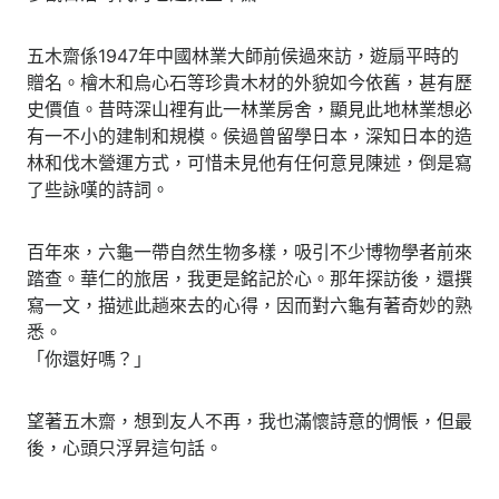
五木齋係1947年中國林業大師前侯過來訪，遊扇平時的
贈名。檜木和烏心石等珍貴木材的外貌如今依舊，甚有歷
史價值。昔時深山裡有此一林業房舍，顯見此地林業想必
有一不小的建制和規模。侯過曾留學日本，深知日本的造
林和伐木營運方式，可惜未見他有任何意見陳述，倒是寫
了些詠嘆的詩詞。
百年來，六龜一帶自然生物多樣，吸引不少博物學者前來
踏查。華仁的旅居，我更是銘記於心。那年探訪後，還撰
寫一文，描述此趟來去的心得，因而對六龜有著奇妙的熟
悉。
「你還好嗎？」
望著五木齋，想到友人不再，我也滿懷詩意的惆悵，但最
後，心頭只浮昇這句話。