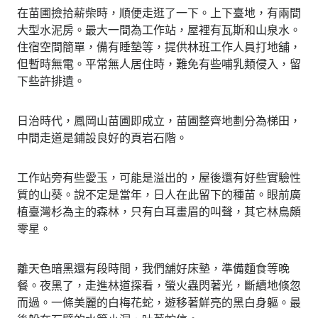
在苗圃撿拾薪柴時，順便走逛了一下。上下臺地，有兩間
大型水泥房。最大一間為工作站，屋裡有瓦斯和山泉水。
住宿空間簡單，備有睡墊等，提供林班工作人員打地舖，
但暫時無電。平常無人居住時，難免有些哺乳類侵入，留
下些許排遺。
日治時代，鳳岡山苗圃即成立，苗圃整齊地劃分為梯田，
中間走道是鋪設良好的頁岩石階。
工作站旁有些愛玉，可能是溢出的，屋後還有好些實驗性
質的山葵。說不定是當年，日人在此留下的種苗。眼前廣
植臺灣杉為主的森林，只有白耳畫眉的叫聲，其它林鳥頗
零星。
離天色暗黑還有段時間，我們舖好床墊，準備麵食等晚
餐。夜黑了，走進林道探看，螢火蟲閃著光，斷續地倏忽
而過。一條美麗的白梅花蛇，遊移著鮮亮的黑白身軀。最