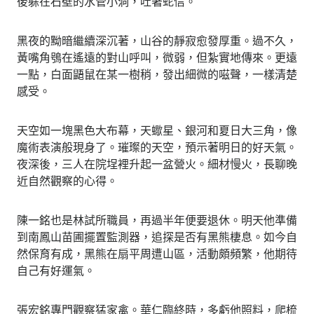
後躲在石壁的水管小洞，吐著蛇信。
黑夜的黝暗繼續深沉著，山谷的靜寂愈發厚重。過不久，
黃嘴角鴞在遙遠的對山呼叫，微弱，但紮實地傳來。更遠
一點，白面鼯鼠在某一樹稍，發出細微的嗞聲，一樣清楚
感受。
天空如一塊黑色大布幕，天蠍星、銀河和夏日大三角，像
魔術表演般現身了。璀璨的天空，預示著明日的好天氣。
夜深後，三人在院埕裡升起一盆營火。細材慢火，長聊晚
近自然觀察的心得。
陳一銘也是林試所職員，再過半年便要退休。明天他準備
到南鳳山苗圃擺置監測器，追探是否有黑熊棲息。如今自
然保育有成，黑熊在扇平周遭山區，活動頗頻繁，他期待
自己有好運氣。
張宏銘專門觀察猛家禽。華仁臨終時，多虧他照料，爬梳