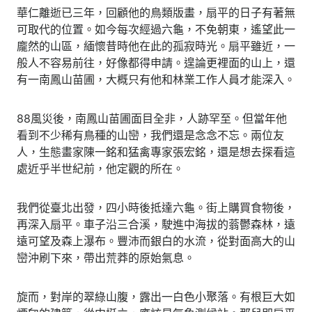
華仁離逝已三年，回顧他的鳥類版畫，扇平的日子有著無
可取代的位置。如今每次經過六龜，不免朝東，遙望此一
龐然的山區，緬懷昔時他在此的孤寂時光。扇平雖近，一
般人不容易前往，好像都得申請。遑論更裡面的山上，還
有一南鳳山苗圃，大概只有他和林業工作人員才能深入。
88風災後，南鳳山苗圃面目全非，人跡罕至。但當年他
看到不少稀有鳥種的山巒，我們還是念念不忘。兩位友
人，生態畫家陳一銘和猛禽專家張宏銘，還是想去探看這
處近乎半世紀前，他定觀的所在。
我們從臺北出發，四小時後抵達六龜。街上購買食物後，
再深入扇平。車子沿三合溪，駛進中海拔的蓊鬱森林，遠
遠可望及森上瀑布。豐沛而銀白的水流，從對面高大的山
巒沖刷下來，帶出荒莽的原始氣息。
旋而，對岸的翠綠山腹，露出一白色小聚落。有根巨大如