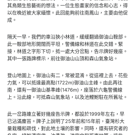
其鳥類生態藝術的想法。一位生態畫家的信念和心志，得
以在晚近被大家緬懷。此回能夠前往南鳳山，主要由他促
成。
隔天一早，我們的車沿狹小林道，緩緩翻過御油山鞍部。
此一鞍部地形開闊而平坦，警備線和林道在此交錯。緊
接，林道之字形下切，抵一處大分岔點，告示牌好幾座。
其中一張路牌標示，前往御油山山頂和森山氣象站。
登山地圖上，御油山有二，常被混淆。從這裡上去，花些
力氣，可以抵達最高點(1722m)御油山主峰。由此再往
南，還有一御油山基準峰(1476m)，座落於六龜警備線
上。沿此線，可抵森山氣象站，以及池鯉鮒駐在所舊址。
此一岔路連立著好幾座告示牌，都設於1999年左右，早
已沾滿塵苔。牌子上說明了25年前和15年前，臺灣杉大
量栽種和疏伐，對此地土壤的影響。同時，還有研究者的