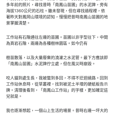
多年前的照片，尋找昔時「南鳳山苗圃」的水泥牌，旁有
海拔1360公尺的石柱。雖未發現，但在尋找過程裡，依
著昨天對鳳岡山環境的認知，慢慢把昔時南鳳山苗圃的地
景掌握清楚。
工作站有石階通往左邊的苗圃。苗圃以非字型往下，中間
為頁岩石階，兩邊為各種樹林園區。如今仍有
樹苗散落，以及大量廢棄的澆灌之水泥管。最下方應該即
「南鳳山苗圃」水泥牌佇立處，但在風災時崩毀。
咬人貓到處生長，我被蟞到多回，不得不迂迴繞路。回到
工作站休息時，從草叢裡，找到被泥土半埋的硬紙板告示
牌。清理後看到，「南鳳山工作站」的字樣，更加確定這
兒就是。
我也逐漸想起，一個山上生活的場景。昔時右邊一坪大的