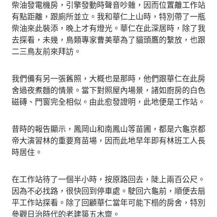
柴油發電機房，引擎發動時聲音吵雜，因而位置離工作站
有點距離，跟廁所並立。我和華仁上山時，特別帶了一瓶
柴油來此裝添，晚上才有燈光。華仁在此深居時，除了我
去探看，未幾，鳥類專家曹美華為了貓頭鷹的繫放，也跟
二三鳥友前來拜訪。
我們備有另一張舊照，大概也是那時，他們跟華仁在此房
舍過夜煮麵的情景。當下對照屋內場景，諸如廚房的白色
磁磚、門窗完全相似。由此愈發證明，此地便是工作站。
昔時的報告顯示，鳳岡山和南鳳山等苗圃，都是六龜京都
帝大演習林的重要育苗場，因而此地早年即有林班工人長
時居住。
在工作站待了一個半小時，按原路回去，陡上兩百公尺。
因為不必找路，很快回到停車處。駛回六龜前，順便去扇
平工作站探看。除了回顧華仁當年可能下榻的房舍，特別
參觀日治時代的老建築五木齋。