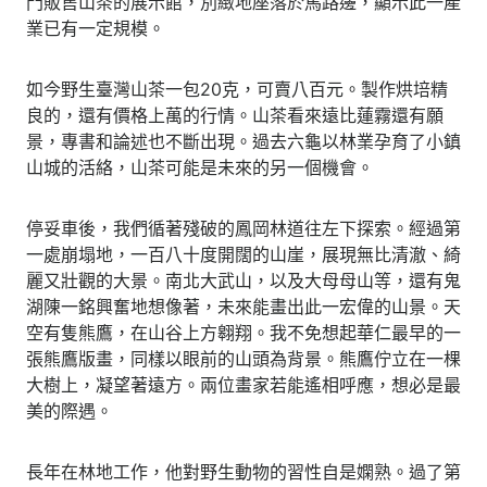
門販售山茶的展示館，別緻地座落於馬路邊，顯示此一產
業已有一定規模。
如今野生臺灣山茶一包20克，可賣八百元。製作烘培精
良的，還有價格上萬的行情。山茶看來遠比蓮霧還有願
景，專書和論述也不斷出現。過去六龜以林業孕育了小鎮
山城的活絡，山茶可能是未來的另一個機會。
停妥車後，我們循著殘破的鳳岡林道往左下探索。經過第
一處崩塌地，一百八十度開闊的山崖，展現無比清澈、綺
麗又壯觀的大景。南北大武山，以及大母母山等，還有鬼
湖陳一銘興奮地想像著，未來能畫出此一宏偉的山景。天
空有隻熊鷹，在山谷上方翱翔。我不免想起華仁最早的一
張熊鷹版畫，同樣以眼前的山頭為背景。熊鷹佇立在一棵
大樹上，凝望著遠方。兩位畫家若能遙相呼應，想必是最
美的際遇。
長年在林地工作，他對野生動物的習性自是嫻熟。過了第