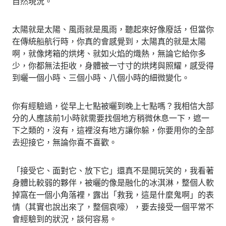
自然現況。
太陽就是太陽、風雨就是風雨，聽起來好像廢話，但當你
在傳統船航行時，你真的會感覺到，太陽真的就是太陽
啊，就像烤箱的烘烤、就如火焰的熾熱，無論它給你多
少，你都無法拒收，身體被一寸寸的烘烤與照耀，感受得
到曬一個小時、三個小時、八個小時的細微變化。
你有經驗過，從早上七點被曬到晚上七點嗎？我相信大部
分的人應該前1小時就需要找個地方稍微休息一下，遮一
下之類的，沒有，這裡沒有地方讓你躲，你要用你的全部
去迎接它，無論你喜不喜歡。
「接受它、面對它、放下它」還真不是開玩笑的，我看著
身體比較弱的夥伴，被曬的像是融化的冰淇淋，整個人軟
掉窩在一個小角落裡，露出「救我，這是什麼鬼啊」的表
情（其實也說出來了，整個哀嚎），要去接受一個平常不
會經驗到的狀況，談何容易。