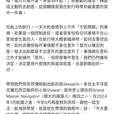
裡，還可以做什麼、學習到什麼？」把被動的接受，轉變
成主動的去創造，這個轉換是我在航行時學到最重要的其
中一件事。
在船上的航行，一天大約會遇到上千件「不如預期」的事
情，如果是一個控制欲狂，或者是害怕有任何事情不合心
意就會生氣的人，在航行時大概會瘋掉吧，如何去掌控自
然、如何去確保每件事情都不會出意外？我可以確定的
是，每次出航都是不出意外的要出意外了，事情總在意料
之外才能稱作「意外」，但即使事件發生，我們仍然擁有
決定，決定要用什麼樣的角度與態度，去面對眼前的一
切。
帶領我們用帛琉傳統船出航的是Sessario，來自太平洋密
克羅尼西亞聯邦的小島Stawal，是世界上現存的Grand
Master Navigator（偉大的尋路人）唯四之一，在2024
年1月結識之後，今年6月再度飛到帛琉，跟他一起生
活、航海與學習，就是他在帶領的過程中，說：「今天要