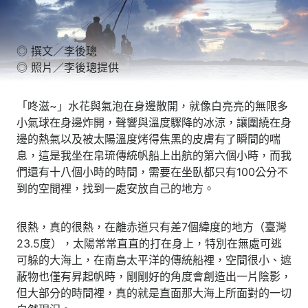
◎ 撰文／李後璁
◎ 照片／李後璁提供
「咚滋~」水花與氣泡在身邊散開，就像白亮亮的無限多
小氣球在身邊炸開，聲響與溫度驟降的冰涼，讓圍繞在身
邊的熱氣以及被太陽溫度烤得焦黑的皮膚有了瞬間的喘
息，這是我坐在帛琉傳統帆船上出航的第六個小時，而我
們還有十八個小時的時間，需要在坐臥都只有100公分不
到的空間裡，找到一處安放自己的地方。
很熱，真的很熱，在離赤道只有差7個緯度的地方（臺灣
23.5度），太陽常常直直的打在身上，特別在無處可逃
可躲的大海上，在南島太平洋的傳統船裡，空間很小、遮
蔽物也僅有昇起帆時，剛剛好的角度會創造出一片陰影，
但大部分的時間裡，真的就是直面那大海上所面對的一切