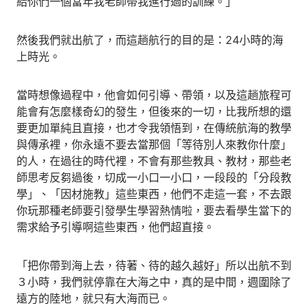
給你們一個當年我老師帶我進行過的訓練。」
然後我們就出航了，而這趟航行的目的是：24小時的海
上時光。
當時想像過程中，他會如何引導、帶領，以及這趟旅程可
能會有怎麼樣奇幻的發生，但後來的一切，比我所想的還
要更加單純且直接，也才令我領悟到，在傳統航海的教學
與傳承裡，你永遠不要去當那個「等待別人來教你什麼」
的人，在過往的時代裡，不會有那些教具、教材，那些老
師思考反芻過後，切成一小口一小口，一段段的「分段教
學」、「因材施教」這些東西，他們不走這一套，不去跟
你玩那種老師要引發學生學習熱情啦，要去看學生當下的
需求給予引導啊這些東西，他們超直接。
「把你帶到海上去，待著、待的越久越好」所以出航不到
３小時，我們就停靠在大海之中，真的是中間，週圍除了
遠方的陸地，就只有大海而已。