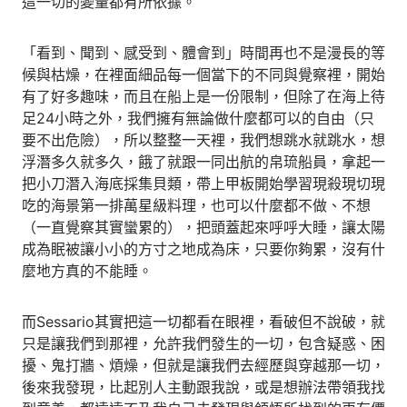
這一切的變量都有所依據。
「看到、聞到、感受到、體會到」時間再也不是漫長的等
候與枯燥，在裡面細品每一個當下的不同與覺察裡，開始
有了好多趣味，而且在船上是一份限制，但除了在海上待
足24小時之外，我們擁有無論做什麼都可以的自由（只
要不出危險），所以整整一天裡，我們想跳水就跳水，想
浮潛多久就多久，餓了就跟一同出航的帛琉船員，拿起一
把小刀潛入海底採集貝類，帶上甲板開始學習現殺現切現
吃的海景第一排萬星級料理，也可以什麼都不做、不想
（一直覺察其實蠻累的），把頭蓋起來呼呼大睡，讓太陽
成為眠被讓小小的方寸之地成為床，只要你夠累，沒有什
麼地方真的不能睡。
而Sessario其實把這一切都看在眼裡，看破但不說破，就
只是讓我們到那裡，允許我們發生的一切，包含疑惑、困
擾、鬼打牆、煩燥，但就是讓我們去經歷與穿越那一切，
後來我發現，比起別人主動跟我說，或是想辦法帶領我找