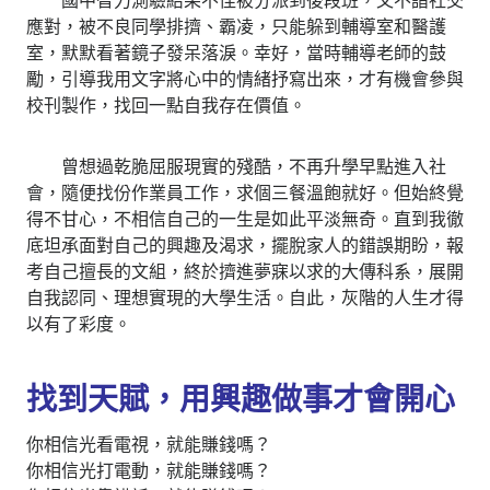
應對，被不良同學排擠、霸凌，只能躲到輔導室和醫護
室，默默看著鏡子發呆落淚。幸好，當時輔導老師的鼓
勵，引導我用文字將心中的情緒抒寫出來，才有機會參與
校刊製作，找回一點自我存在價值。
曾想過乾脆屈服現實的殘酷，不再升學早點進入社
會，隨便找份作業員工作，求個三餐溫飽就好。但始終覺
得不甘心，不相信自己的一生是如此平淡無奇。直到我徹
底坦承面對自己的興趣及渴求，擺脫家人的錯誤期盼，報
考自己擅長的文組，終於擠進夢寐以求的大傳科系，展開
自我認同、理想實現的大學生活。自此，灰階的人生才得
以有了彩度。
找到天賦，用興趣做事才會開心
你相信光看電視，就能賺錢嗎？
你相信光打電動，就能賺錢嗎？