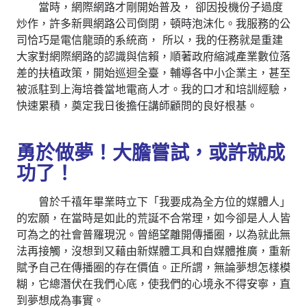
當時，網際網路才剛開始普及， 卻因投機份子過度
炒作，許多新興網路公司倒閉，頓時泡沫化。我服務的公
司恰巧是電信龍頭的系統商， 所以，我的任務就是重建
大家對網際網路的認識與信賴，順著政府縮減產業數位落
差的扶植政策，開始巡迴全臺，輔導各中小企業主，甚至
被派駐到上海培養當地電商人才。我的口才和培訓經驗，
快速累積，奠定我日後擔任講師顧問的良好根基。
勇於做夢！大膽嘗試，或許就成
功了！
曾於千禧年畢業時立下「我要成為全方位的媒體人」
的宏願，在當時是如此的荒誕不合常理，如今卻是人人皆
可為之的社會普羅現況。曾絕望離開傳播圈，以為就此無
法再接觸，沒想到又藉由新媒體工具和自媒體推廣，重新
賦予自己在傳播圈的存在價值。正所謂，無論夢想怎樣模
糊，它總潛伏在我們心底，使我們的心境永不得安寧，直
到夢想成為事實。