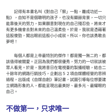
記得有本書名叫《對自己「狠」一點，離成功近一
點》，自知不是個聰明的孩子，也沒有顯赫背景，一切只
能靠後天的努力，如果願意對現在的自己殘忍些，將來才
有更多機會去對未來的自己溫柔些。於是，我就是憑藉著
這股傻勁，闖出眼前這般小小成就。所以，你也該勇敢去
夢吧！
每個人都是上帝最特別的傑作！都是獨一無二的，都
該值得被關愛。正因為我們都很優秀，努力的一切就該被
眾人看見。於是，我將昔日在電視臺的製播經驗，結合二
十餘年的網路行銷技巧，企劃出５２項自媒體經營的思辨
過程，出版成《自媒自創》筆記書，試圖引導每位想要建
立網路形象的人，都能呈現出最美好、最多元、最耀眼的
自己。
不做第一，只求唯一