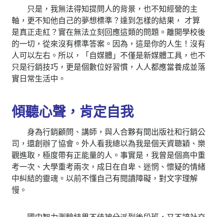
只是，我無法得知提問人的背景，也不知經營的主
軸，更不知他自己的夢想標準？達到怎樣的結果， 才算
是真正走紅？實在無法立刻回應這類的問題。離開學校後
的一切，從來沒有標準答案。因為，這是你的人生！沒有
人可以左右。所以，「自媒體」不僅是新媒體工具，也不
只是行銷技巧，更是個數位好習慣，人人都應當養成並落
實日常生活中。
傾聽心聲，肯定自我
身為行銷顧問、講師，與人合夥有間出版社和行銷公
司，還創辦了協會。外人看我總以為我是個天資聰穎、樂
觀進取，極度帶有正能量的人。事實是，我曾是個高中重
考一次、大學重考兩次，成日在自卑、迷惘、懷疑的情緒
中糾結的靈魂。以前不懂自己有閱讀障礙，對文字理解
慢。
國中智力測驗結果不佳被分派到後段班，又不諳社交