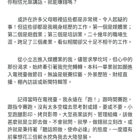
你相信光靠講話，就能賺錢嗎？
或許在許多父母眼裡這些都是非常規、令人起疑的
事！但這些卻都是我親身經歷的工作。第一個是媒體業；
第二個是遊戲業；第三個是培訓業。二十幾年的職場生
涯，跨足了三個產業，看似相關卻又十足不相干的工作。
從小立志進入媒體業的我，儘管求學坎坷，但心中的
那份渴求，始終牽引著我兜兜轉轉。本科一畢業就如願進
入電視臺做節目，無論是競賽綜藝、外景歷險、財經直
播、棚內訪談或新聞特輯等。
記得當時在電視臺，我永遠在「跑！」跟時間賽跑，
跟指令賽跑。沒有太多空檔去思考對或錯，要或不要。小
至跑腿影印、拷貝影帶，大至商業談判、管理組織，該做
甚麼就是立即去做，不會就問、就學，做錯就立刻改。或
許就是秉持著「聽話照做，使命必達」的態度，一度還有
前輩想花三倍薪水挖角我去大陸發展。