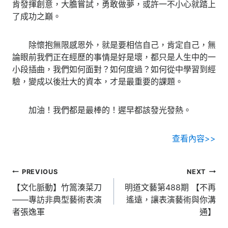
肯發揮創意，大膽嘗試，勇敢做夢，或許一不小心就踏上
了成功之巔。
除懷抱無限感恩外，就是要相信自己，肯定自己，無
論眼前我們正在經歷的事情是好是壞，都只是人生中的一
小段插曲，我們如何面對？如何度過？如何從中學習到經
驗，變成以後壯大的資本，才是最重要的課題。
加油！我們都是最棒的！遲早都該發光發熱。
查看內容>>
文
PREVIOUS
NEXT
章
【文化脈動】竹篙湊菜刀
明道文藝第488期 【不再
——專訪非典型藝術表演
遙遠，讓表演藝術與你溝
導
者張逸軍
通】
覽