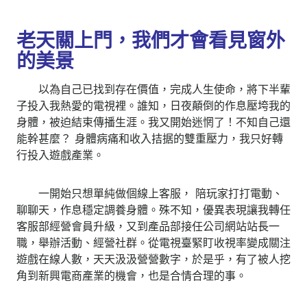
老天關上門，我們才會看見窗外
的美景
以為自己已找到存在價值，完成人生使命，將下半輩
子投入我熱愛的電視裡。誰知，日夜顛倒的作息壓垮我的
身體，被迫結束傳播生涯。我又開始迷惘了！不知自己還
能幹甚麼？ 身體病痛和收入拮据的雙重壓力，我只好轉
行投入遊戲產業。
一開始只想單純做個線上客服， 陪玩家打打電動、
聊聊天，作息穩定調養身體。殊不知，優異表現讓我轉任
客服部經營會員升級，又到產品部接任公司網站站長一
職，舉辦活動、經營社群。從電視臺緊盯收視率變成關注
遊戲在線人數，天天汲汲營營數字，於是乎，有了被人挖
角到新興電商產業的機會，也是合情合理的事。