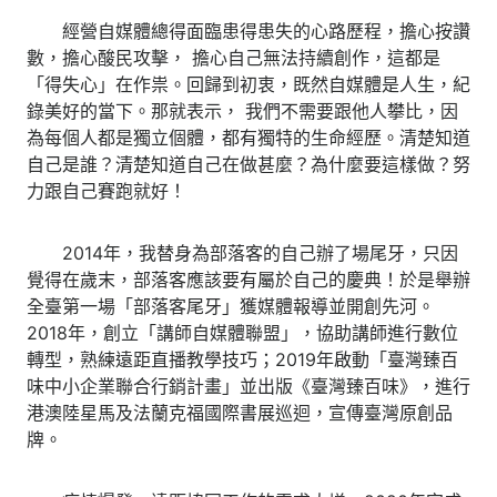
經營自媒體總得面臨患得患失的心路歷程，擔心按讚
數，擔心酸民攻擊， 擔心自己無法持續創作，這都是
「得失心」在作祟。回歸到初衷，既然自媒體是人生，紀
錄美好的當下。那就表示， 我們不需要跟他人攀比，因
為每個人都是獨立個體，都有獨特的生命經歷。清楚知道
自己是誰？清楚知道自己在做甚麼？為什麼要這樣做？努
力跟自己賽跑就好！
2014年，我替身為部落客的自己辦了場尾牙，只因
覺得在歲末，部落客應該要有屬於自己的慶典！於是舉辦
全臺第一場「部落客尾牙」獲媒體報導並開創先河。
2018年，創立「講師自媒體聯盟」，協助講師進行數位
轉型，熟練遠距直播教學技巧；2019年啟動「臺灣臻百
味中小企業聯合行銷計畫」並出版《臺灣臻百味》，進行
港澳陸星馬及法蘭克福國際書展巡迴，宣傳臺灣原創品
牌。