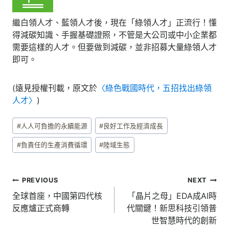
繼白領人才、藍領人才後，現在「綠領人才」正流行！懂
得減碳知識、手握基礎證照，不管是大公司或中小企業都
需要這樣的人才。但要做到減碳，並非招募大量綠領人才
即可。
(遠見授權刊載，原文於
〈綠色戰國時代，五招找出綠領
人才〉
)
Post
#
人人可負擔的永續能源
#
良好工作及經濟成長
Tags:
#
負責任的生產消費循環
#
陸域生態
文
PREVIOUS
NEXT
章
全球首座，中國第四代核
「晶片之母」EDA成AI時
反應爐正式商轉
代關鍵！新思科技引領普
導
世智慧時代的創新