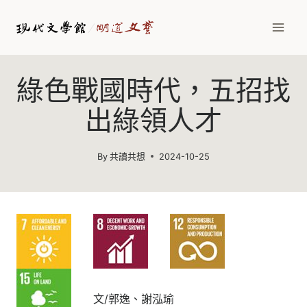
Skip
to
content
綠色戰國時代，五招找
出綠領人才
By
共讀共想
2024-10-25
文/郭逸、謝泓瑜