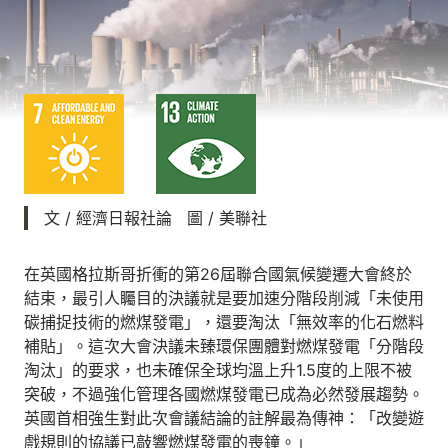
文 / 經濟日報社論 圖 / 美聯社
在英國格拉斯哥折衝的第26屆聯合國氣候變遷大會終於
結束，最引人矚目的決議就是要加速分階段削減「未使用
碳捕捉技術的燃煤發電」，還要淘汰「無效率的化石燃料
補貼」。這次大會決議未臻環保團體對燃煤發電「分階段
淘汰」的要求，也未確保全球均溫上升1.5度的上限不被
突破，不過強化管理各國燃煤發電已成為必然發展趨勢。
英國首相強生對此次會議結論的註解最為傳神：「改變遊
戲規則的協議已敲響燃煤發電的喪鐘。」