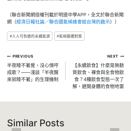
（聯合新聞網授權刊載於明道中學APP，全文於聯合新聞
網（
經濟日報社論／聯合國氣候峰會給台灣的啟示
））
Post
#
人人可負擔的永續能源
#
氣候變遷對策
Tags:
文
PREVIOUS
NEXT
章
半夜睡不著覺，沒心情哼
【永續飲食】什麼是無麩
成歌？——淺談「半夜醒
質飲食、裸食與全食物飲
導
來就睡不著」的生理機制
食？4種飲食型態一次了
覽
解，避開身體的食物地雷
Similar Posts