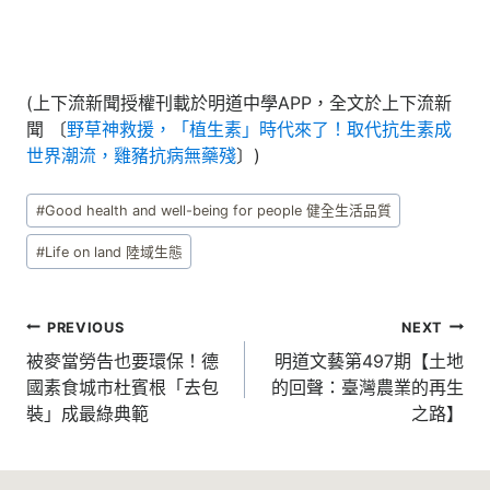
(上下流新聞授權刊載於明道中學APP，全文於上下流新
聞 〔
野草神救援，「植生素」時代來了！取代抗生素成
世界潮流，雞豬抗病無藥殘
〕)
Post
#
Good health and well-being for people 健全生活品質
Tags:
#
Life on land 陸域生態
文
PREVIOUS
NEXT
章
被麥當勞告也要環保！德
明道文藝第497期【土地
國素食城市杜賓根「去包
的回聲：臺灣農業的再生
導
裝」成最綠典範
之路】
覽