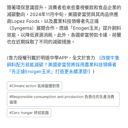
隨著環保意識提升，消費者愈來愈重視餐飲和食品企業的
減碳動向，2024年11月中旬，美國麥當勞與其肉品供應
商Lopez Foods，以及農業科技領導者先正達
（Syngenta）展開合作，透過「Enogen玉米」提升飼料
效能，以降低資源消耗，此外，各國麥當勞如卡達、荷蘭
也在近期採取了不同的減碳措施。
(食力授權刊載於明道中學APP，全文於食力 〔
改變牛隻
飼料配方就能減碳？美國麥當勞將採用農業科技領導者
「先正達Enogen玉米」打造更永續漢堡!
〕)
Post
#
Climate action 氣候變遷對策
Tags:
#
Responsible consumption and production 負責任的生產消費
循環
#
Zero hunger 終結飢餓