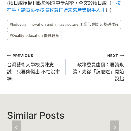
(換日線授權刊載於明道中學APP，全文於換日線〔
一技
在手，踏實築夢技職教育打造未來產業搶手人才
〕)
Post
#
Industry Innovation and Infrastructure 工業化 創新及基礎建設
Tags:
#
Quality education 優質教育
文
PREVIOUS
NEXT
章
台灣藝術大學校長陳志
政務委員唐鳳：要談永
誠：只要夠傑出 不怕沒市
續，先從「怎麼吃」開始
導
場
說起
覽
Similar Posts