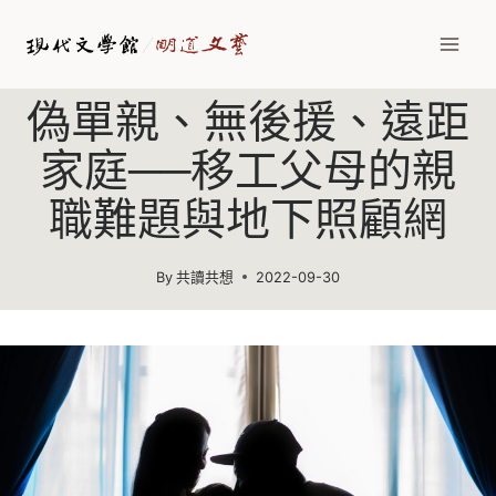
Skip
to
content
偽單親、無後援、遠距
家庭──移工父母的親
職難題與地下照顧網
By
共讀共想
2022-09-30