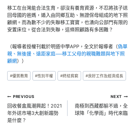
移工在台灣能合法生育，卻沒有養育資源，不忍將孩子送
回母國的爸媽，遁入由同鄉互助、無證保母組成的地下照
顧網。而為數不少的失聯移工寶寶，也湧向公部門有限的
安置床位。從合法到失聯，這條照顧路有多困難？
（報導者授權刊載於明道中學APP，全文於報導者（
偽單
親、無後援、遠距家庭──移工父母的親職難題與地下照
顧網
））
Post
#
優質教育
#
性別平權
#
終結貧窮
#
良好工作及經濟成長
Tags:
文
PREVIOUS
NEXT
章
回收餐盒風潮興起！2021
南極到西藏都躲不過，全
年外送市場3大創新趨勢
球降「化學雨」時代來臨
導
是什麼？
覽