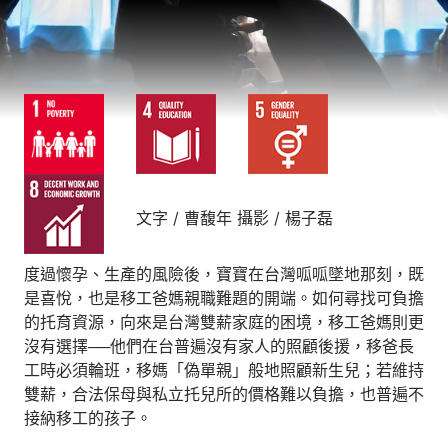
文字 / 曹馥年 攝影 / 楊子磊
度過懷孕、生產的風險後，寶寶在台灣呱呱墜地那刻，既
是喜悅，也是移工爸媽親職難題的開端。如何尋找可負擔
的托育資源，向來是台灣雙薪家庭的困境，移工爸媽則更
沒有選擇──他們在台普遍沒有家人的照顧後援，移爸長
工時必須輪班，移媽「偽單親」般地照顧新生兒；若維持
雙薪，合法保母與私立托兒所的價格難以負擔，也普遍不
接納移工的孩子。