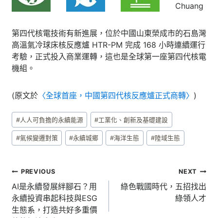
Chuang
第四代核電技術有新進展，位於中國山東榮成市的石島灣
高溫氣冷球床核反應爐 HTR-PM 完成 168 小時連續運行
考驗，正式投入商業運轉，這也是全球第一座第四代核電
機組。
(原文於
〈全球首座，中國第四代核反應爐正式商轉〉
)
Post
#
人人可負擔的永續能源
#
工業化、創新及基礎建設
Tags:
#
氣候變遷對策
#
永續城鄉
#
海洋生態
#
陸域生態
文
PREVIOUS
NEXT
章
AI是永續發展絆腳石？用
綠色戰國時代，五招找出
永續投資串起科技與ESG
綠領人才
導
生態系，打造共好多重價