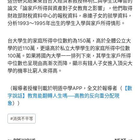
這份研究結果來自台大經濟系教授林明仁與學生沈暉智的
論文「論家戶所得與資產對子女教育之影響」，他們取得
財政部財稅資料中心的報稅資料，串連子女的就學資料，
分析1993～1995年出生的學生入學與家戶所得情形。
台大學生的家庭所得中位數約為150萬，高於全體公立大
學的近110萬，更遠高於私立大學學生的家庭所得中位數
100萬。如果將國內大學一一排列下來，其學生家戶所得
中位數也呈現由高漸次而降，顯示有錢人子女進入頂尖大
學的機率比窮人來得高。
（報導者授權刊載於明道中學APP，全文於報導者（
【數
字說話】教育能翻轉人生嗎──高教的反向重分配現
象
））
Post
#
消弭不平等
Tags: