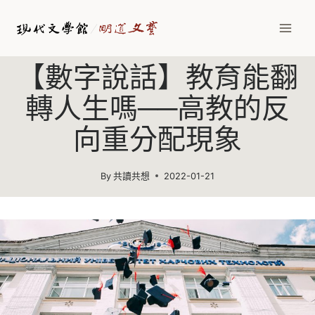
Skip
to
content
【數字說話】教育能翻
轉人生嗎──高教的反
向重分配現象
By
共讀共想
2022-01-21