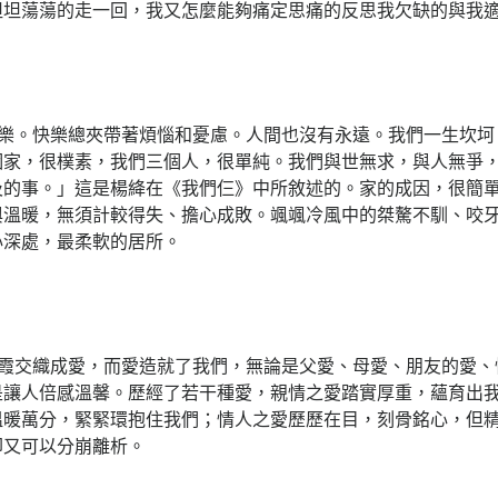
坦坦蕩蕩的走一回，我又怎麼能夠痛定思痛的反思我欠缺的與我
樂。快樂總夾帶著煩惱和憂慮。人間也沒有永遠。我們一生坎坷
個家，很樸素，我們三個人，很單純。我們與世無求，與人無爭
及的事。」這是楊絳在《我們仨》中所敘述的。家的成因，很簡
與溫暖，無須計較得失、擔心成敗。颯颯冷風中的桀驁不馴、咬
心深處，最柔軟的居所。
霞交織成愛，而愛造就了我們，無論是父愛、母愛、朋友的愛、
是讓人倍感溫馨。歷經了若干種愛，親情之愛踏實厚重，蘊育出
溫暖萬分，緊緊環抱住我們；情人之愛歷歷在目，刻骨銘心，但
卻又可以分崩離析。