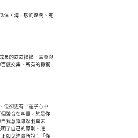
低溫，海一般的遼闊、寬
成長的跌跌撞撞，羞澀與
的百感交集，所有的孤獨
，但卻更有「蓮子心中
百個聲音在叫囂，於是你
的自我意識雖然羽翼未
表明了自己的原則、底
。正如戈迪豪所說：「你