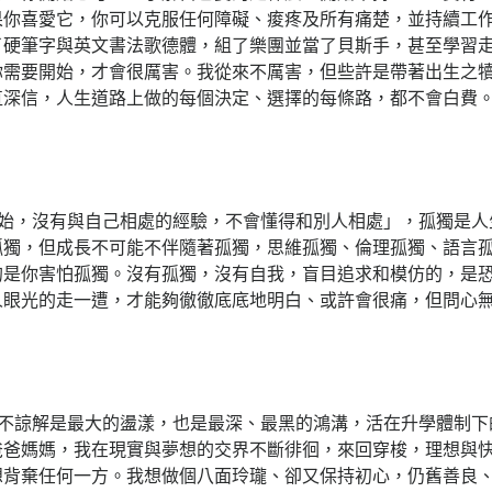
果你喜愛它，你可以克服任何障礙、痠疼及所有痛楚，並持續工
了硬筆字與英文書法歌德體，組了樂團並當了貝斯手，甚至學習
你需要開始，才會很厲害。我從來不厲害，但些許是帶著出生之
直深信，人生道路上做的每個決定、選擇的每條路，都不會白費
始，沒有與自己相處的經驗，不會懂得和別人相處」，孤獨是人
孤獨，但成長不可能不伴隨著孤獨，思維孤獨、倫理孤獨、語言
的是你害怕孤獨。沒有孤獨，沒有自我，盲目追求和模仿的，是
人眼光的走一遭，才能夠徹徹底底地明白、或許會很痛，但問心
不諒解是最大的盪漾，也是最深、最黑的鴻溝，活在升學體制下
爸爸媽媽，我在現實與夢想的交界不斷徘徊，來回穿梭，理想與
想背棄任何一方。我想做個八面玲瓏、卻又保持初心，仍舊善良