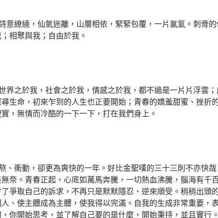
詩意繚繞，仙氣迷離，山層相依，緊緊包覆，一片氤氳。刺骨的
我；相聚與我；自由於我。
世界之於我，社會之於我，情感之於我，都不過是一片片浮雲；
探尋生命，初來乍到的人生也正要開始；青春的嬌羞甜蜜、挫折
現實，無情而冷酷的一下一下，打在我們身上。
熬、衝動，卻更為爽快的一年。好比金聖嘆的三十三則不亦快哉
悵無奈。青春正起，心底如萬馬奔騰，一切熱血沸騰，腦海有千
會了爭取自己的訴求，不再只是默默隱忍、逆來順受。稍稍出頭
個人、使主體成為主體，使我得以完滿。自我的生成非常重要，
切，你開始思考，並了解自己要的是什麼，開始秉持，並且實行