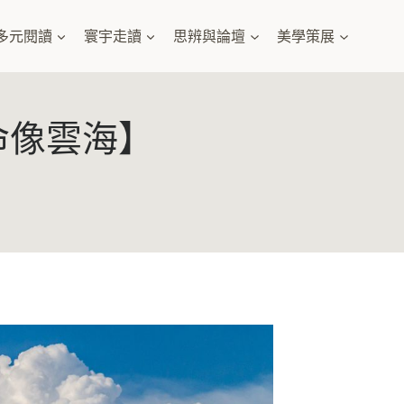
多元閱讀
寰宇走讀
思辨與論壇
美學策展
命像雲海】