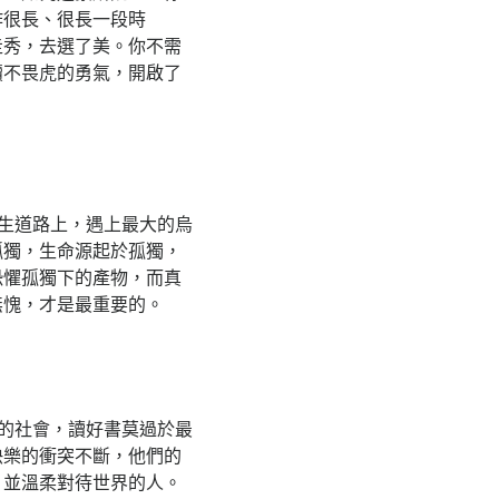
作很長、很長一段時
走秀，去選了美。你不需
犢不畏虎的勇氣，開啟了
。
生道路上，遇上最大的烏
孤獨，生命源起於孤獨，
恐懼孤獨下的產物，而真
無愧，才是最重要的。
的社會，讀好書莫過於最
快樂的衝突不斷，他們的
、並溫柔對待世界的人。