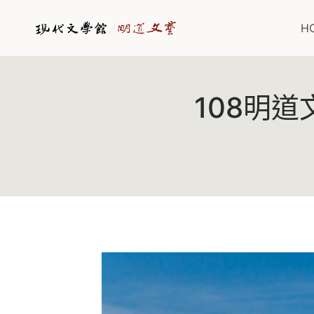
Skip
to
H
content
108明