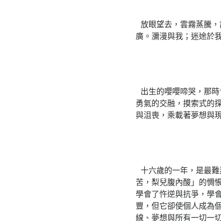
放眼望去，雲霧蒸騰，
廣。瀰漫與我；迷途於
出生的嚶嚶啼哭，那時
勇氣的交融，摸索式的
與沮喪，乘載著夢想與
十六歲的一年，是最難
苦，梨兒腹內酸」的惆
學會了忤逆與抗爭，學
豐，但它卻使個人成為
線、夢想與所有一切一