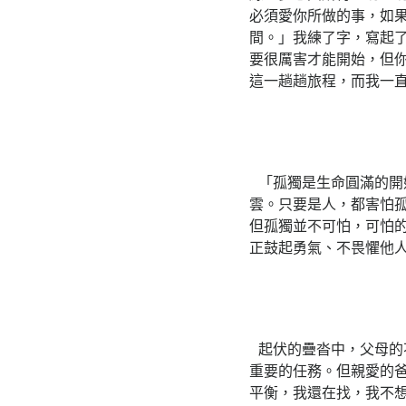
必須愛你所做的事，如
間。」我練了字，寫起
要很厲害才能開始，但
這一趟趟旅程，而我一
「孤獨是生命圓滿的開
雲。只要是人，都害怕
但孤獨並不可怕，可怕
正鼓起勇氣、不畏懼他
起伏的疊沓中，父母的
重要的任務。但親愛的
平衡，我還在找，我不