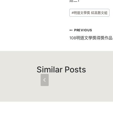
綜二1
Post
#
明道文學獎 綜高散文組
Tags:
文
PREVIOUS
章
108明道文學獎得獎作
導
覽
Similar Posts