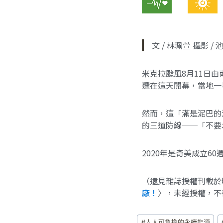
文 / 林珮萱 攝影 / 
米克拉颱風8月11日
選在這天開幕，當地一
然而，這「滿是泥巴的
的三道防線──「不要
2020年是奇美成立
（遠見雜誌授權刊載於
廠！
〉，未經授權，不
#
人人可負擔的永續能源