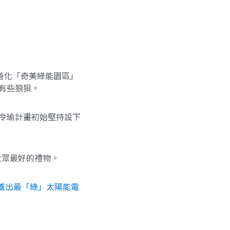
善化「奇美綠能園區」
有些狼狽。
令瑜計畫初始堅持設下
大眾最好的禮物。
蓋出最「綠」太陽能電