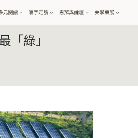
多元閱讀
寰宇走讀
思辨與論壇
美學策展
最「綠」