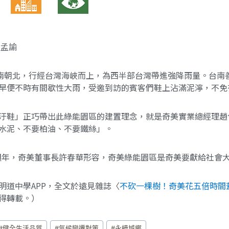
池孟諭
由南朝北，行經台灣海峽而上，為西半部台灣帶進強降雨量。台南
早便不時有間歇性大雨，受邀到訪的賓客們鞋上沾滿泥濘，不免
汙鞋」正巧帶出此綠能園區的建置理念，就是奇美實業總經理趙
水泥、不要柏油、不要鐵絲」。
60週年，奇美董事長許春華形容，奇美綠能園區是奇美要獻給社會
明道中學APP，全文於遠見雜誌〈
不砍一棵樹！奇美花五倍時間
得轉載。）
#
健全生活品質
#
氣候變遷對策
#
永續城鄉