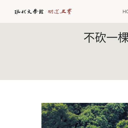
H
不砍一