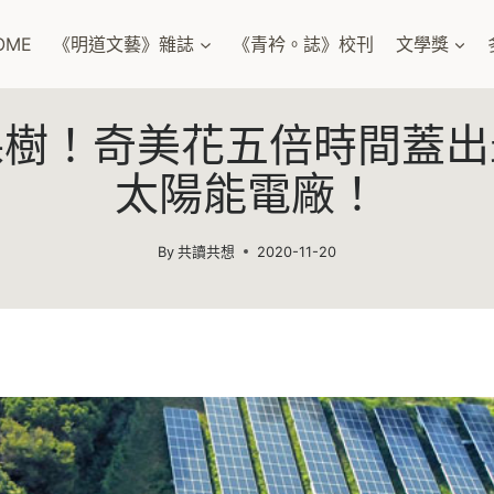
OME
《明道文藝》雜誌
《青衿。誌》校刊
文學獎
棵樹！奇美花五倍時間蓋出
太陽能電廠！
By
共讀共想
2020-11-20