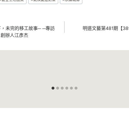
，未完的移工故事─ ─專訪
明道文藝第481期【3
室」創辦人江彥杰