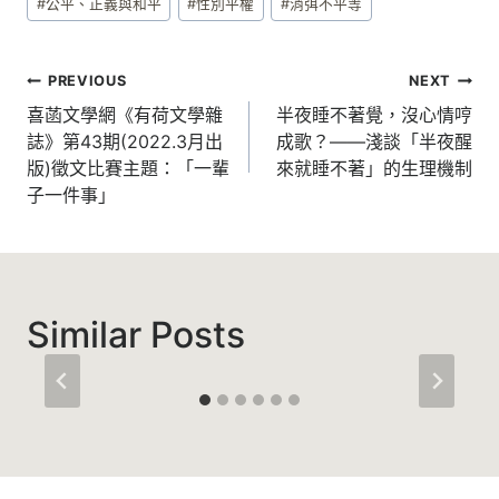
#
公平、正義與和平
#
性別平權
#
消弭不平等
Tags:
文
PREVIOUS
NEXT
章
喜菡文學網《有荷文學雜
半夜睡不著覺，沒心情哼
誌》第43期(2022.3月出
成歌？——淺談「半夜醒
導
版)徵文比賽主題：「一輩
來就睡不著」的生理機制
覽
子一件事」
Similar Posts