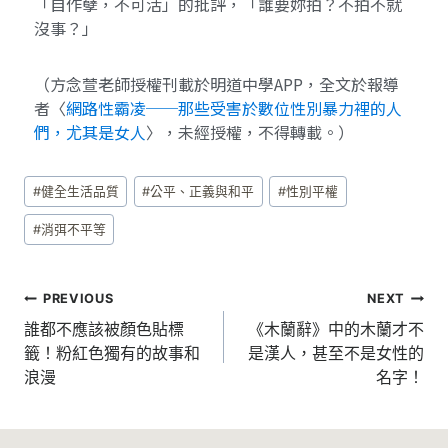
「自作孽，不可活」的批評，「誰要妳拍？不拍不就
沒事？」
（方念萱老師授權刊載於明道中學APP，全文於報導
者〈
網路性霸凌──那些受害於數位性別暴力裡的人
們，尤其是女人
〉，未經授權，不得轉載。）
#
健全生活品質
#
公平、正義與和平
#
性別平權
#
消弭不平等
PREVIOUS
NEXT
誰都不應該被顏色貼標
《木蘭辭》中的木蘭才不
籤！粉紅色獨有的故事和
是漢人，甚至不是女性的
浪漫
名字！