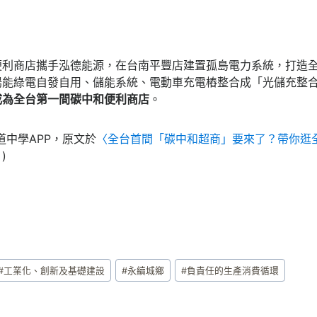
便利商店攜手泓德能源，在台南平豐店建置孤島電力系統，打造
陽能綠電自發自用、儲能系統、電動車充電樁整合成「光儲充整
成為全台第一間碳中和便利商店
。
道中學APP，原文於
〈全台首間「碳中和超商」要來了？帶你逛
〉
)
#
工業化、創新及基礎建設
#
永續城鄉
#
負責任的生產消費循環