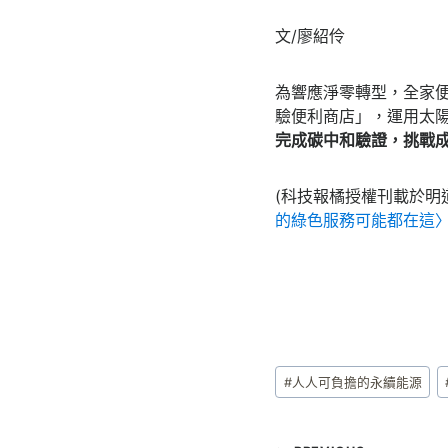
文/廖紹伶
為響應淨零轉型，全家
驗便利商店」，運用太
完成碳中和驗證，挑戰
(科技報橘授權刊載於明
的綠色服務可能都在這
Post
#
人人可負擔的永續能源
Tags: