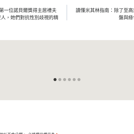
從第一位諾貝爾獎得主居禮夫
讀懂米其林指南：除了至高
空人，她們對抗性別歧視的精
盤與綠