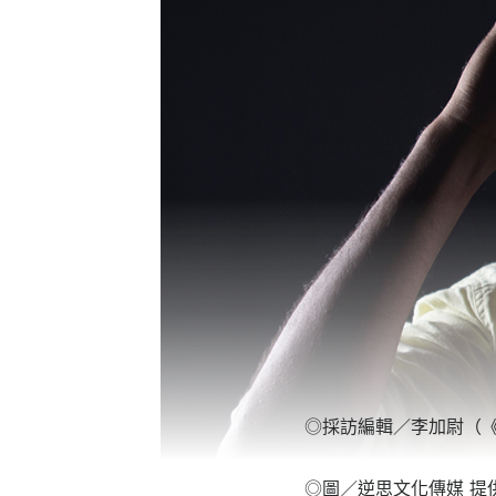
◎採訪編輯／李加尉（
◎圖／逆思文化傳媒 提