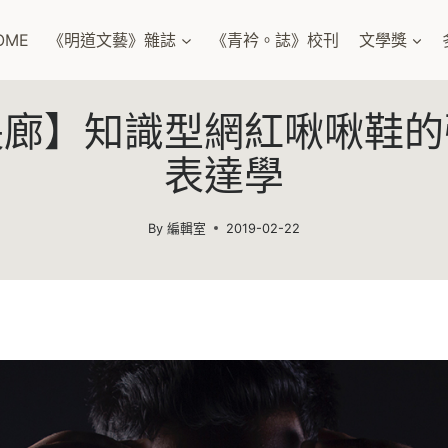
OME
《明道文藝》雜誌
《青衿。誌》校刊
文學獎
長廊】知識型網紅啾啾鞋的
表達學
By
編輯室
2019-02-22