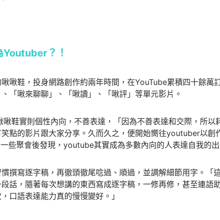
outuber
？！
啾啾鞋，投身網路創作約兩年時間，在YouTube累積四十餘萬
」、「啾來聊聊」、「啾讀」、「啾評」等單元影片。
之前，啾啾鞋實則個性內向，不善表達，「因為不善表達和交際，所
笑點的影片跟大家分享。久而久之，便開始嚮往youtuber以
辦的一些聚會後發現，youtube其實成為多數內向的人表達自我
習慣撰寫逐字稿，再徹頭徹尾唸過、順過，並調解細節用字。「
一段話，隨著每次想講的東西寫成逐字稿，一修再修，甚至連語
次，口語表達能力真的慢慢變好。」