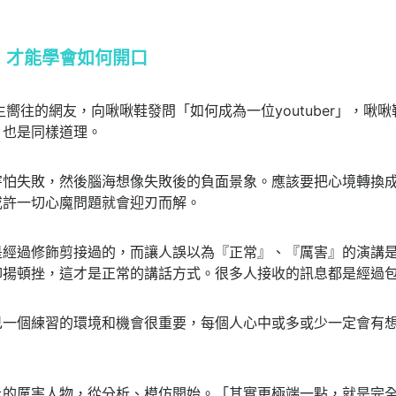
，才能學會如何開口
r心生嚮往的網友，向啾啾鞋發問「如何成為一位youtuber」，
，也是同樣道理。
害怕失敗，然後腦海想像失敗後的負面景象。應該要把心境轉換
或許一切心魔問題就會迎刃而解。
是經過修飾剪接過的，而讓人誤以為『正常』、『厲害』的演講
抑揚頓挫，這才是正常的講話方式。很多人接收的訊息都是經過
己一個練習的環境和機會很重要，每個人心中或多或少一定會有
上的厲害人物，從分析、模仿開始。「其實更極端一點，就是完