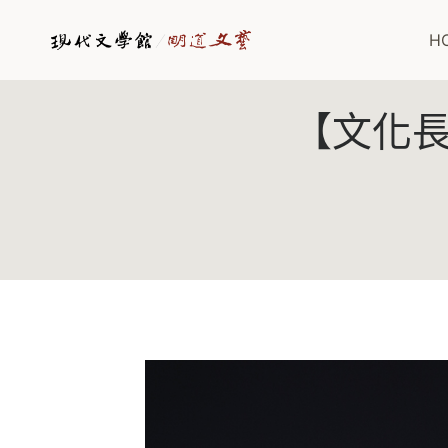
Skip
to
H
content
【文化