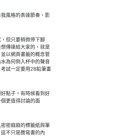
自我風格的表達節奏，影
感，但只要稍微停下腳
最想傳達給大家的，就是
，並以網頁書籤的概念管
熱水為何倒入杯中的聲音
考試一定要用2B鉛筆畫
到好點子。有時候看到好
一個更值得討論的面
見密密麻麻的標籤紙與筆
。這不只是謄寫書的內