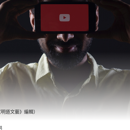
《明道文藝》編輯）
供