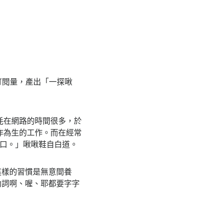
訂閱量，產出「一探啾
以耗在網路的時間很多，於
創作為生的工作。而在經常
的出口。」啾啾鞋自白道。
這樣的習慣是無意間養
助詞啊、喔、耶都要字字