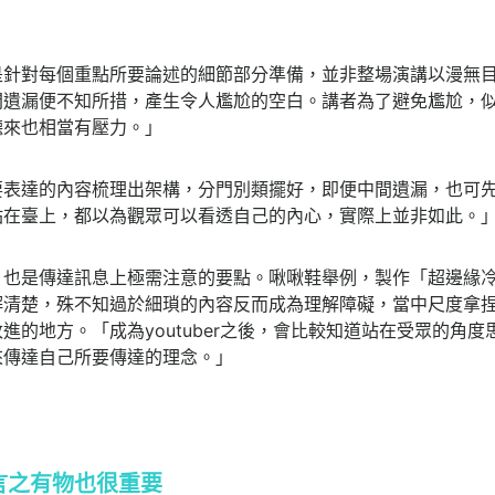
是針對每個重點所要論述的細節部分準備，並非整場演講以漫無
間遺漏便不知所措，產生令人尷尬的空白。講者為了避免尷尬，
聽來也相當有壓力。」
要表達的內容梳理出架構，分門別類擺好，即便中間遺漏，也可
站在臺上，都以為觀眾可以看透自己的內心，實際上並非如此。
」也是傳達訊息上極需注意的要點。啾啾鞋舉例，製作「超邊緣
解清楚，殊不知過於細瑣的內容反而成為理解障礙，當中尺度拿
進的地方。「成為youtuber之後，會比較知道站在受眾的角
來傳達自己所要傳達的理念。」
言之有物也很重要