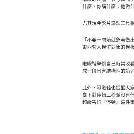
什麼，你講什麼；他做
尤其現今影片錄製工具
「不要一開始就急著做
東西套入模仿對象的模
啾啾鞋舉例自己時常收看
成一段具有結構性的論
此外，啾啾鞋也提醒大
臺下對停頓三秒並沒有
超級害怕『停頓』這件