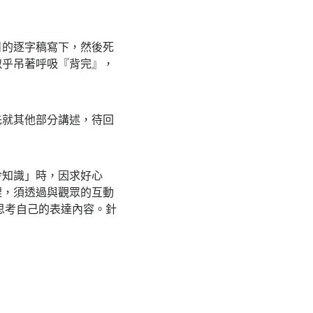
目的逐字稿寫下，然後死
似乎吊著呼吸『背完』，
先就其他部分講述，待回
」
冷知識」時，因求好心
捏，須透過與觀眾的互動
度思考自己的表達內容。針