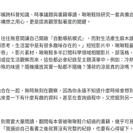
容橫跨科普知識、時事議題與書籍導讀，啾啾鞋除研究一套具備
本構想之用心，更是提高觀眾黏著度的關鍵。
，往往無意間讓自己開啟『自動導航模式』，而對生活產生麻木
細思考，生活當中是有很多趣味存在的。」短短影片中，啾啾鞋
好奇」。影片素材，啾啾鞋多半訂閱科學領域相關影片、部落格
饋或從生活觀察而來，這些都必會紀錄至主題清單中。例如：冷
特殊的味道？隨機播放其實一點都不隨機？薄荷的涼是真的涼嗎？
融合在一起，無時無刻在觀察，因為你永遠不知道什麼時候會想
出來查一下有什麼有趣的資料，甚至在查詢過程中，又挖掘到另
，則需要大量閱讀，翻閱每本曾被啾啾鞋介紹過的書籍，幾乎可
。「我逼迫自己看書之後就算沒有完整的紀錄，也要有心得留下