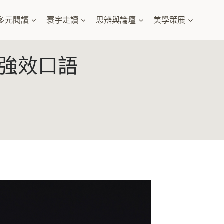
多元閱讀
寰宇走讀
思辨與論壇
美學策展
強效口語