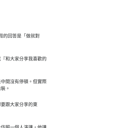
啾啾鞋的回答是「做就對
成『和大家分享我喜歡的
是中間沒有停頓。但實際
包裝。
想要跟大家分享的東
全仿照一個人演講，他講