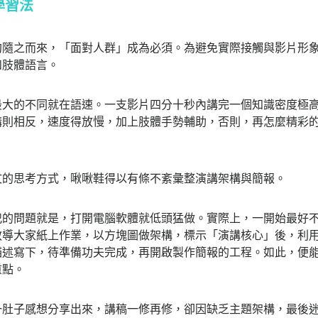
學習法
約隨之而來，「面對人群」成為必須。為避免實際接觸與影片形
和肢體語言。
最大的不同就在語速。一支影片四分十秒內講完一個知識密度極
講則相反，速度得放慢，加上肢體手勢輔助，否則，再怎麼精彩
文的思考方式，啾啾鞋得以有條不紊彙整演講架構與簡報。
犯的問題就是，打開電腦軟體就低頭猛做。實際上，一開始最好
教導大家紙上作業，以方塊圖做架構，標示「演講核心」後，利
描述寫下，待準備功夫完成，再開啟製作簡報的工程。如此，便
重點。
一肚子感想分享出來，講稿一修再修，卻因缺乏主題架構，最後