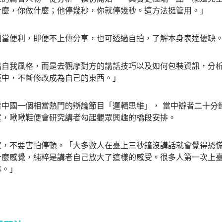
什麼，你做什麼；他停幾秒，你就停幾秒。這方法挺管用。」
相當便利，即便不上傳分享，也可透過自拍，了解本身表達優缺
出自我風格，而是去觀摩對方的講話技巧以及如何包裝資訊，分
板中，不斷修改成為自己的東西。」
中國一個相當熱門的辯論節目「邏輯思維」， 當中辯者二十分
述，啾啾鞋便會研究講者勾起觀眾興趣的橋段安排。
家，不要害怕停頓。「大多數人在臺上三秒鐘沒講話就會覺得恐
什麼感覺，純粹是講者自己放大了這樣的感受。很多人第一次上
事。」