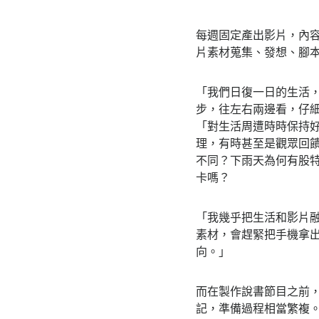
每週固定產出影片，內
片素材蒐集、發想、腳
「我們日復一日的生活
步，往左右兩邊看，仔
「對生活周遭時時保持
理，有時甚至是觀眾回
不同？下雨天為何有股
卡嗎？
「我幾乎把生活和影片
素材，會趕緊把手機拿
向。」
而在製作說書節目之前
記，準備過程相當繁複