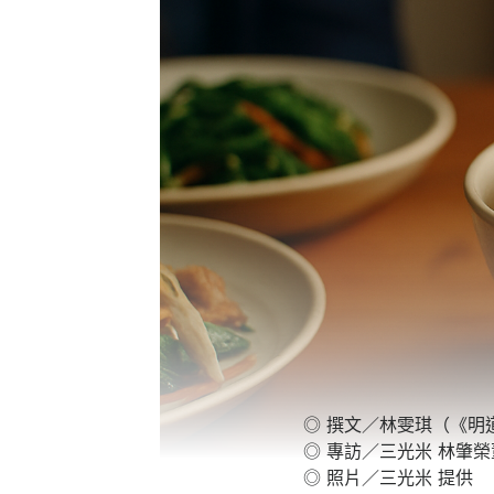
◎ 撰文／林雯琪（《明
◎ 專訪／三光米 林肇
◎ 照片／三光米 提供