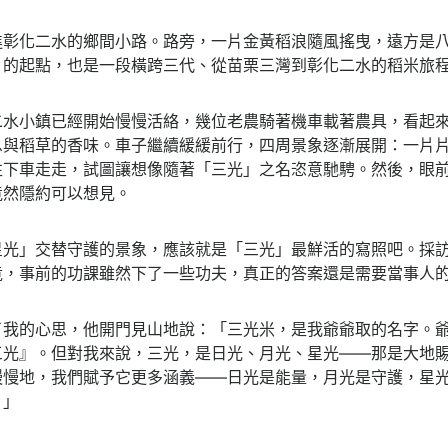
進彰化二水的鄉間小路。路旁，一片金黃稻浪隨風搖曳，遠方是
」的起點，也是一段橫跨三代、從苗栗三灣到彰化二水的稻米旅
二水小鎮已經開始慢慢活絡，幾位老農騎著機車載著農具，看起
息與稻草的香味。車子繼續緩緩前行，四周景象逐漸展開：一片
性下車走走，試圖讓想像隨著「三光」之名恣意馳騁。然後，眼
竟然隱約可以想見。
星光」交替守護的景象，應該就是「三光」最鮮活的寫照吧。採
竟，事前的功課雖然下了一些功夫，真正的答案還是需要當事人
了我的心思，他開門見山地說：「三光米，是我爺爺取的名字。
三光』。但對我來說，三光，是日光、月光、星光——那是大地
慢慢地，我們賦予它更多涵義——日光是能量，月光是守護，星
。」