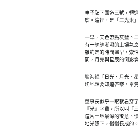
車子駛下國道三號，轉
廓。這裡，是「三光米
一早，天色帶點灰藍。
有一絲絲潮濕的土壤氣
離約定的時間還早，索
間，月亮與星辰的倒影
腦海裡「日光、月光、
切地想要知道答案，畢
董事長似乎一眼就看穿
『光』字輩，所以叫『
這片土地最深的敬意。
地光照下，慢慢長成的