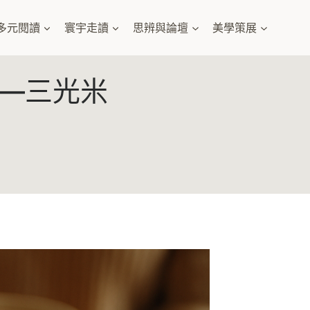
多元閱讀
寰宇走讀
思辨與論壇
美學策展
—三光米