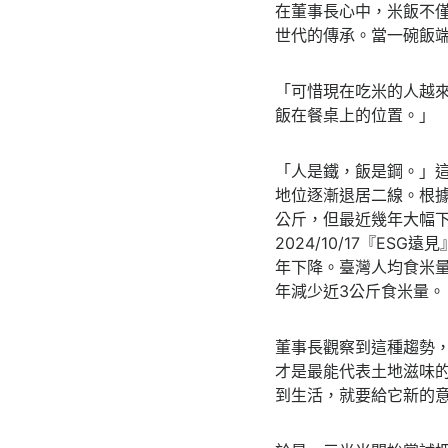
在董事長心中，米飯不
世代的傳承。當一碗飯
「可惜現在吃米的人越
飯在餐桌上的位置。」
「人是鐵，飯是鋼。」
地位逐漸退居二線。根據
公斤，但最近幾年大幅下
2024/10/17『E
年下降。臺灣人均食米量減少
年減少近3公斤食米量。
董事長觀察到這種趨勢
才是最能代表土地滋味
到生活，就要給它新的