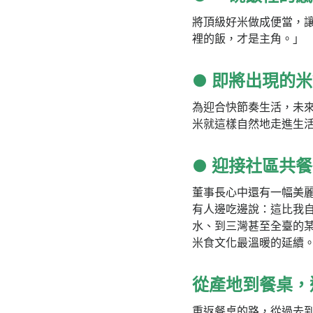
將頂級好米做成便當，
裡的飯，才是主角。」
● 即將出現的
為迎合快節奏生活，未
米就這樣自然地走進生
● 迎接社區共
董事長心中還有一幅美
有人邊吃邊說：這比我
水、到三灣甚至全臺的
米食文化最溫暖的延續
從產地到餐桌，
重返餐桌的路，從過去