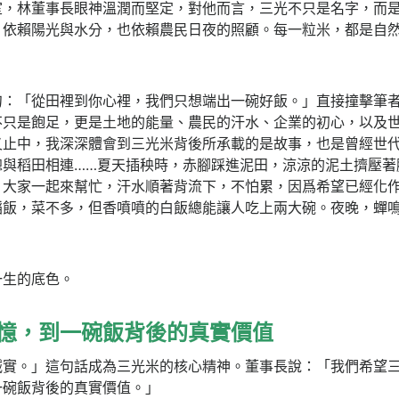
室，林董事長眼神溫潤而堅定，對他而言，三光不只是名字，而
，依賴陽光與水分，也依賴農民日夜的照顧。每一粒米，都是自
句：「從田裡到你心裡，我們只想端出一碗好飯。」直接撞擊筆
不只是飽足，更是土地的能量、農民的汗水、企業的初心，以及
又止中，我深深體會到三光米背後所承載的是故事，也是曾經世
總與稻田相連……夏天插秧時，赤腳踩進泥田，涼涼的泥土擠壓著
，大家一起來幫忙，汗水順著背流下，不怕累，因爲希望已經化
稻飯，菜不多，但香噴噴的白飯總能讓人吃上兩大碗。夜晚，蟬
一生的底色。
憶，到一碗飯背後的真實價值
誠實。」這句話成為三光米的核心精神。董事長說：「我們希望
一碗飯背後的真實價值。」