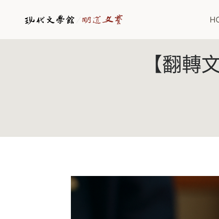
Skip
to
H
content
【翻轉