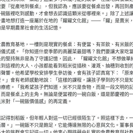
說要『從產地到餐桌』，但我認為，應該要從餐桌出發，再回到
一碗飯裡吃到感動，才會想去認識這顆米從哪裡來。」除了上述
計畫地想打造一座屬於在地的「糶糴文化館」——「糶」是賣米
的是早期農業社會的生活記憶。
食農教育基地，一樓則是現實的餐桌：有便當、有茶飲、有米飯
種儀式感。「你知道什麼季節的高麗菜最甜嗎？我們要讓大家吃
長的堅持無非是為了守護記憶，因此， 「糶糴文化館」不想做單
來到這裡的大人、小孩都能看到稻米從插秧、灌溉、抽穗到收割
與聲響。他希望學校安排學生參訪後，會有孩子認真寫下：「原
費。」會有老師感動地說：「這樣的課程，讓孩子學到的不只是
的療癒。「我希望孩子們知道，米不只是食物，而是一段文明的
，而是餐桌上的主角。無論是便當裡的一碗白飯，還是節慶裡的
光米對「一碗飯價值感」的再定義。
還記得割稻飯，但年輕人對這一切已經很陌生了。照這樣下去，
斷層。」一碗飯不只是飽足，它能傳達無限的心意與文化。董事
長大的族群會忘記這一切。他衷心期待藉由扎實的食農教育與社