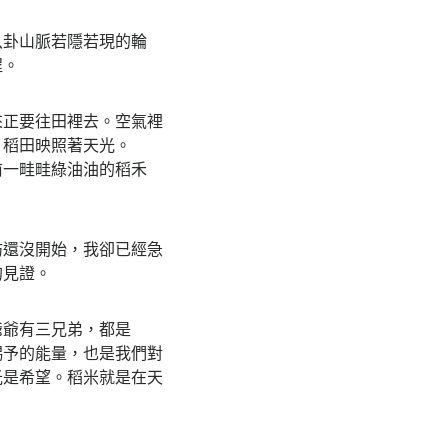
八卦山脈若隱若現的輪
程。
來正要往田裡去。空氣裡
片稻田映照著天光。
前一畦畦綠油油的稻禾
訪還沒開始，我卻已經急
的見證。
爺爺有三兄弟，都是
賜予的能量，也是我們對
光是希望。稻米就是在天