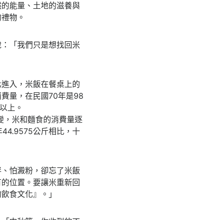
然的能量、土地的滋養與
的禮物。
說：「我們只是想找回米
化進入，米飯在餐桌上的
量，在民國70年是98
半以上。
改變，米和麵食的消費量逐
44.9575公斤相比，十
胖、怕澱粉，卻忘了米飯
有的位置。要讓米重新回
的飲食文化』。」