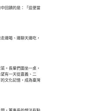
口中回饋的是：「這便當
邊走邊喝、邊聊天邊吃，
常菜。長輩們圍坐一桌，
希望有一天從嘉義、二
有的文化記憶，成為臺灣
之間，董事長的想法有點