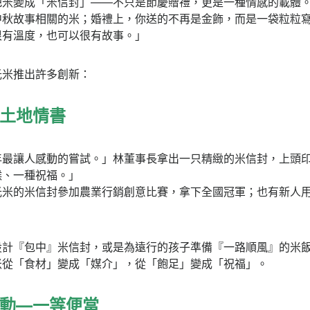
把米變成「米信封」——不只是節慶贈禮，更是一種情感的載體
中秋故事相關的米；婚禮上，你送的不再是金飾，而是一袋粒粒
很有溫度，也可以很有故事。」
光米推出許多創新：
的土地情書
年最讓人感動的嘗試。」林董事長拿出一只精緻的米信封，上頭
候、一種祝福。」
光米的米信封參加農業行銷創意比賽，拿下全國冠軍；也有新人
設計『包中』米信封，或是為遠行的孩子準備『一路順風』的米
米從「食材」變成「媒介」，從「飽足」變成「祝福」。
感動—一等便當