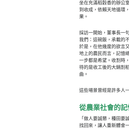
坐在充滿稻穀香的辦公
到收成，依賴天地循環
果。
採訪一開始，董事長一
我們：這碗飯，承載的
於是，在他幾度的欲言
地上的農民而言，記憶
一步都是希望。收割時
待的是收工後的大鍋割
曲。
這些場景曾經是許多人
從農業社會的記
「做人要誠懇，種田要
找回來，讓人重新體會