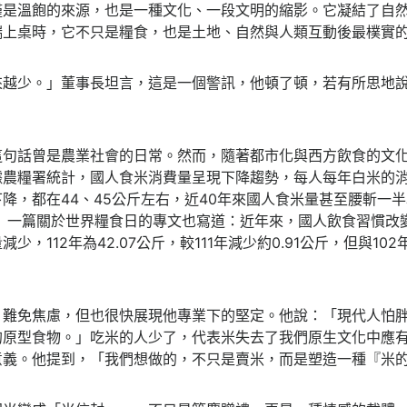
僅是溫飽的來源，也是一種文化、一段文明的縮影。它凝結了自
端上桌時，它不只是糧食，也是土地、自然與人類互動後最樸實
來越少。」董事長坦言，這是一個警訊，他頓了頓，若有所思地
這句話曾是農業社會的日常。然而，隨著都市化與西方飲食的文
農糧署統計，國人食米消費量呈現下降趨勢，每人每年白米的消費
降，都在44、45公斤左右，近40年來國人食米量甚至腰斬一
SG遠見』一篇關於世界糧食日的專文也寫道：近年來，國人飲食習慣
，112年為42.07公斤，較111年減少約0.91公斤，但與102年
，難免焦慮，但也很快展現他專業下的堅定。他說：「現代人怕
的原型食物。」吃米的人少了，代表米失去了我們原生文化中應
意義。他提到，「我們想做的，不只是賣米，而是塑造一種『米