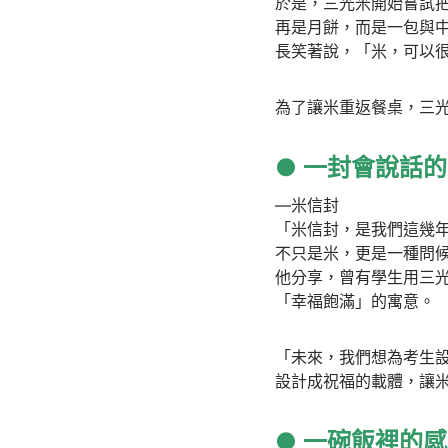
於是，三光米開始嘗試
再是月餅，而是一包與
長笑著說，「米，可以
為了讓米重返餐桌，三
● 一封會說話
—米信封
「米信封，是我們這幾
不只是米，更是一種問
他分享，曾有學生用三
「幸福飽滿」的寓意。
「未來，我們想為考生
設計成祝福的載體，讓
● 一碗飯裡的