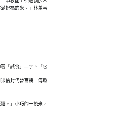
。「中秋節，你收到的不
寫滿祝福的米。」林董事
印著「誠食」二字。「它
用米信封代替喜餅，傳遞
飯糰。」小巧的一袋米，