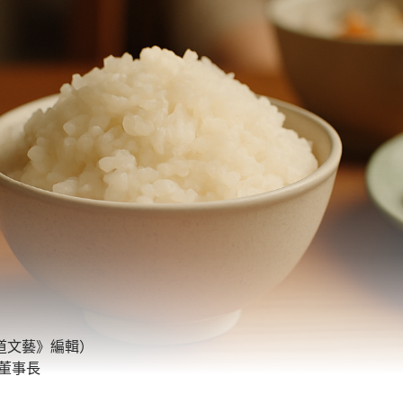
道文藝》編輯）
榮董事長