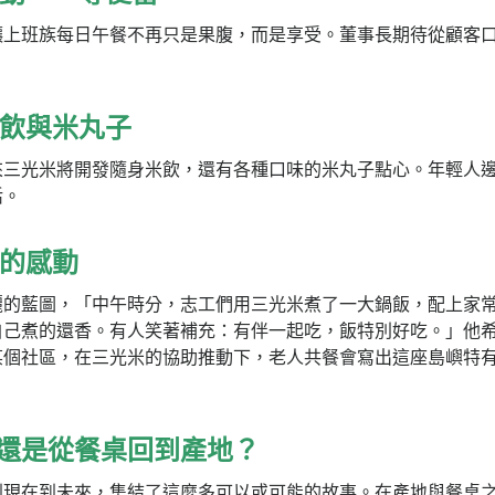
讓上班族每日午餐不再只是果腹，而是享受。董事長期待從顧客
米飲與米丸子
來三光米將開發隨身米飲，還有各種口味的米丸子點心。年輕人
活。
餐的感動
麗的藍圖，「中午時分，志工們用三光米煮了一大鍋飯，配上家
自己煮的還香。有人笑著補充：有伴一起吃，飯特別好吃。」他
某個社區，在三光米的協助推動下，老人共餐會寫出這座島嶼特
。
還是從餐桌回到產地？
到現在到未來，集結了這麼多可以或可能的故事。在產地與餐桌