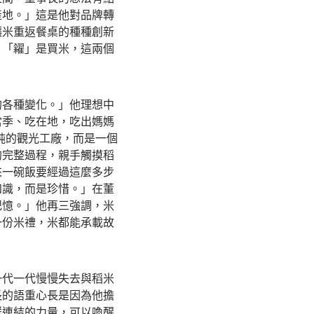
產地。」這是他對品牌轉
讓米重返餐桌的種種創新
，「糴」是買米，這兩個
的各種變化。」他理想中
當季、吃在地，吃出媽媽
純的觀光工廠，而是一個
的完整過程，親手觸摸稻
來一碗飯要經過這麼多步
知識，而是珍惜。」在董
記憶。」他再三強調，米
一份米禮，米都能承載故
一代一代慢慢失去與稻米
長的語重心長是因為他擔
群連結的力量，可以喚醒