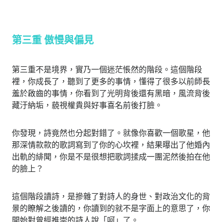
第三重 傲慢與偏見
第三重不是境界，實乃一個迷茫悵然的階段。這個階段
裡，你成長了，聽到了更多的事情，懂得了很多以前師長
羞於啟齒的事情，你看到了光明背後還有黑暗，風流背後
藏汙納垢，藐視權貴與好事喜名前後打臉。
你發現，詩竟然也分起對錯了。就像你喜歡一個歌星，他
那深情款款的歌詞寫到了你的心坎裡，結果曝出了他婚內
出軌的緋聞，你是不是很想把歌詞揉成一團泥然後拍在他
的臉上？
這個階段讀詩，是摻雜了對詩人的身世、對政治文化的背
景的瞭解之後讀的，你讀到的就不是字面上的意思了，你
開始對曾經推崇的詩人說「呵」了。