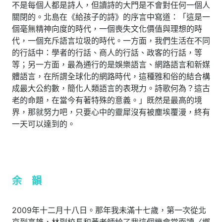
不是每個人都是詩人，但讀詩的大門是不會對任何一個人
關閉的。北島在《給孩子的詩》的序言中寫道：「這是一
個毫無精神向度的時代，一個喪失文化價值與理想的時
代，一個充斥語言垃圾的時代。一方面，我們生活在不同
的行話中：學者的行話、商人的行話、政客的行話，等
等；另一方面，最為通行的是娛樂語言、網路語言和新媒
體語言，在所謂全球化的網路時代，這種雅和俗的結合構
成最大公約數，簡化人類語言的表現力。詩歌何為？這古
老的命題，在當今有著特殊的意義。」既然是最高的境
界，那就努力吧，只要心中的靈犀沒有被塵埃覆漫，終有
一天可以達到的。
余 韻
2009年十二月十八日。那年我未滿十七歲，第一次從北
京到高雄，林副校長和黃老師給了我這個機會當面讀〈鄉