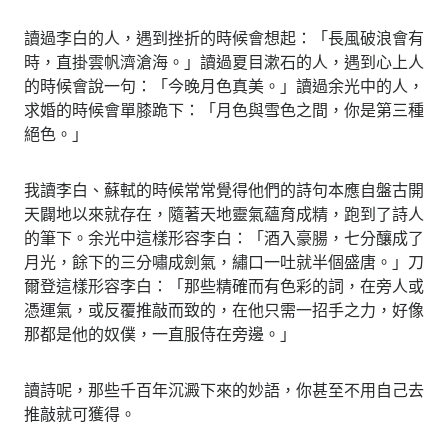
讀過李白的人，遇到挫折的時候會想起：「長風破浪會有
時，直掛雲帆濟滄海。」讀過夏目漱石的人，遇到心上人
的時候會說一句：「今晚月色真美。」讀過余光中的人，
求婚的時候會單膝跪下：「月色與雪色之間，你是第三種
絕色。」
我讀李白、蘇軾的時候常常覺得他們的詩句本應自盤古開
天闢地以來就存在，隨著天地靈氣蘊育成精，跑到了詩人
的筆下。余光中這樣形容李白：「酒入豪腸，七分釀成了
月光，餘下的三分嘯成劍氣，繡口一吐就半個盛唐。」刀
爾登這樣形容李白：「那些精確而有色彩的詞，在旁人或
憑運氣，或反覆推敲而致的，在他只需一招手之力，好像
那都是他的奴僕，一直服侍在旁邊。」
讀詩呢，那些千百年沉澱下來的妙語，你甚至不用自己去
推敲就可獲得。