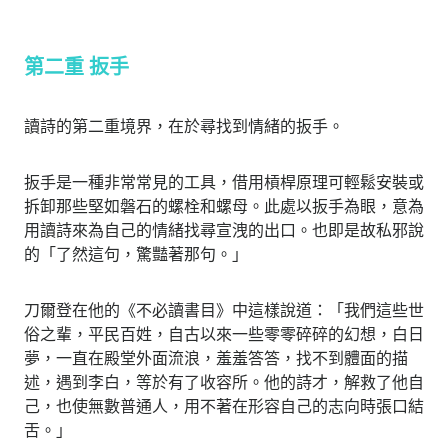
第二重 扳手
讀詩的第二重境界，在於尋找到情緒的扳手。
扳手是一種非常常見的工具，借用槓桿原理可輕鬆安裝或
拆卸那些堅如磐石的螺栓和螺母。此處以扳手為眼，意為
用讀詩來為自己的情緒找尋宣洩的出口。也即是故私邪說
的「了然這句，驚豔著那句。」
刀爾登在他的《不必讀書目》中這樣說道：「我們這些世
俗之輩，平民百姓，自古以來一些零零碎碎的幻想，白日
夢，一直在殿堂外面流浪，羞羞答答，找不到體面的描
述，遇到李白，等於有了收容所。他的詩才，解救了他自
己，也使無數普通人，用不著在形容自己的志向時張口結
舌。」