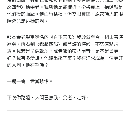
愁四韻〉給余老。我與他是那樣近，從書頁上一抬頭就是
他消瘦的面龐。他面容枯槁，但雙眼矍鑠，原來詩人的眼
睛究竟是這樣的啊。
那本余老親筆簽名的《白玉苦瓜》我珍藏至今，週末有時
翻翻，再看到〈鄉愁四韻〉那首詩的時候，不禁有點忐
忑。我若是吳儂軟語，或者哪怕帶些蜀音，是不是會更
好？我有多愛詩，他聽出來了麼？我在追求成為一個更好
的人啊，他在乎嗎？
一期一會，世當珍惜。
下次你路過，人間已無我。余老，走好。