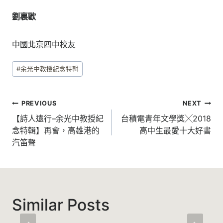
劉裏歐
中國北京四中校友
Post
#
余光中教授紀念特輯
Tags:
文
PREVIOUS
NEXT
章
【詩人遠行–余光中教授紀
台積電青年文學獎╳2018
念特輯】再會，高雄港的
高中生最愛十大好書
導
汽笛聲
覽
Similar Posts