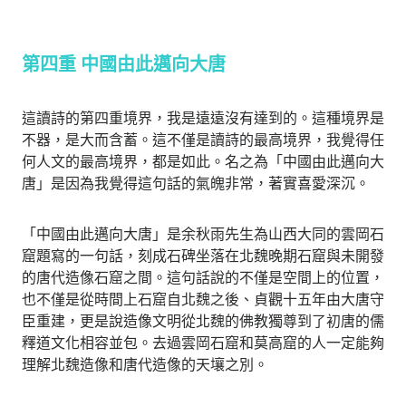
第四重 中國由此邁向大唐
這讀詩的第四重境界，我是遠遠沒有達到的。這種境界是
不器，是大而含蓄。這不僅是讀詩的最高境界，我覺得任
何人文的最高境界，都是如此。名之為「中國由此邁向大
唐」是因為我覺得這句話的氣魄非常，著實喜愛深沉。
「中國由此邁向大唐」是余秋雨先生為山西大同的雲岡石
窟題寫的一句話，刻成石碑坐落在北魏晚期石窟與未開發
的唐代造像石窟之間。這句話說的不僅是空間上的位置，
也不僅是從時間上石窟自北魏之後、貞觀十五年由大唐守
臣重建，更是說造像文明從北魏的佛教獨尊到了初唐的儒
釋道文化相容並包。去過雲岡石窟和莫高窟的人一定能夠
理解北魏造像和唐代造像的天壤之別。