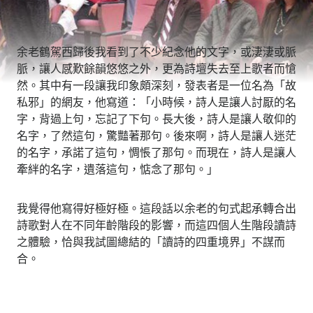
余老鶴駕西歸後我看到了不少紀念他的文字，或淒淒或脈
脈，讓人感歎餘韻悠悠之外，更為詩壇失去至上歌者而愴
然。其中有一段讓我印象頗深刻，發表者是一位名為「故
私邪」的網友，他寫道：「小時候，詩人是讓人討厭的名
字，背過上句，忘記了下句。長大後，詩人是讓人敬仰的
名字，了然這句，驚豔著那句。後來啊，詩人是讓人迷茫
的名字，承諾了這句，惆悵了那句。而現在，詩人是讓人
牽絆的名字，遺落這句，惦念了那句。」
我覺得他寫得好極好極。這段話以余老的句式起承轉合出
詩歌對人在不同年齡階段的影響，而這四個人生階段讀詩
之體驗，恰與我試圖總結的「讀詩的四重境界」不謀而
合。