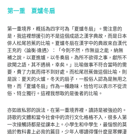
第一重 夏爐冬扇
第一重境界，概括為四字可為「夏爐冬扇」。需注意的
是，我這裡想援引的不是這個成語之漢字典故，而是日本
俳人松尾芭蕉的比喻。夏爐冬扇在漢字中的典故來自漢代
王充的〈論衡‧逢遇〉：「今則不然，作無益之能，納無
補之說，以夏進爐，以冬奏扇，為所不欲得之事，獻所不
欲聞之語，其不遇禍，幸矣。」比喻做事不符合當時的需
要，費了力氣而得不到好處。而松尾芭蕉做這個比喻，則
是說：夏天的火爐，冬天的扇子，一般俗人認為是無用之
物，而「夏爐冬扇」作為一種趣味，恰恰可以表示不從流
俗、特立獨行。這裡我想取的是後者的比喻。
亦如故私邪的說法，在第一重境界裡，讀詩是被強迫的。
詩歌的文體和當今社會中的流行文化格格不入，很多人第
一次接觸詩都是從課本上。小學生和中學生，最惱恨的莫
過於教科書上必背的篇目，少年人哪讀得懂什麼是寒蟬淒