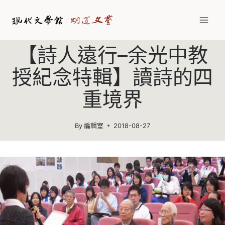
Skip
to
content
【詩人遠行–余光中教
授紀念特輯】讀詩的四
重境界
By
編輯室
2018-08-27