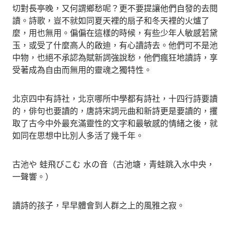
切對長亭晚，又何謂鄉愁呢？更不要提讓他們自發的去閱
讀。詩歌，豈不就如同夏天裡的扇子和冬天裡的火爐了
麼，用也無用。偏偏在這樣的時候，有些少年人敏感若黛
玉，或受了什麼高人的啟迪，有心讀詩去。他們可不是池
中物，也絕不承認為賦新詞強說愁，他們瘋狂地讀詩，享
受著成為自由而無用的靈魂之獨特性。
北京四中有詩社，北京哪所中學都有詩社，十四行詩要讀
的，俳句也要讀的，唐詩宋詞元曲和新詩更是要讀的，攫
取了古今中外最充滿靈性的文字和最敏感的情緒之後，就
如同在思想中比別人多活了幾千年。
古池や 蛙飛びこむ 水の音（古池塘，青蛙跳入水中央，
一聲響。）
讀詩的孩子，早早體會到人群之上的風雅之寂。