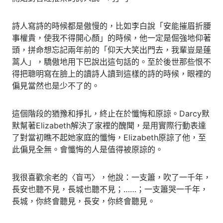
詩人寫詩的時候都是傲慢的，比如李白說「安能摧眉折腰
事權貴，使我不得開心顏」的時候，他一定是倔強地仰著
頭，拼命想忘記兩年前的「仰天大笑出門去，我輩豈是蓬
蒿人」，驕傲地用下巴說出這句話的。至於後世那些恨不
得把聰明寫在臉上的讀詩人讀到這樣的詩的時候，眼裡的
偏見當然也是少不了的。
這個階段的猶豫和掙扎，終止在於懺悔和原諒。Darcy默
默幫著Elizabeth解決了家裡的醜聞，是用實際行動表達
了對當初瞧不起她家庭的懺悔，Elizabeth原諒了他，至
此偏見全無。會懺悔的人是值得被原諒的。
我很喜歡余老的〈盲丐〉，他說：一支簫，吹了一千年，
長安也聽不見，長城也聽不見；……；一支簫哭一千年，
長城，你終會聽見，長安，你終會聽見。