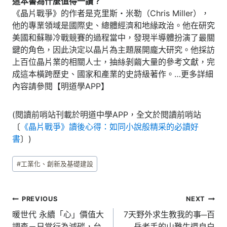
這本書為什麼值得一讀？
《晶片戰爭》的作者是克里斯・米勒（Chris Miller），
他的專業領域是國際史、總體經濟和地緣政治。他在研究
美國和蘇聯冷戰競賽的過程當中，發現半導體扮演了最關
鍵的角色，因此決定以晶片為主題展開龐大研究。他採訪
上百位晶片業的相關人士，抽絲剝繭大量的參考文獻，完
成這本橫跨歷史、國家和產業的史詩級著作。…更多詳細
內容請參閱【明道學APP】
(閱讀前哨站刊載於明道中學APP，全文於閱讀前哨站
〔
《晶片戰爭》讀後心得：如同小說般精采的必讀好
書
〕)
Post
#
工業化、創新及基礎建設
Tags:
文
PREVIOUS
NEXT
章
暖世代 永續「心」價值大
7天野外求生教我的事─百
調查－日常行為減碳，台
岳老手的山難生還自白