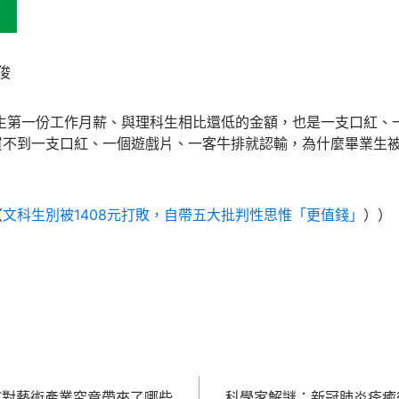
俊
業生第一份工作月薪、與理科生相比還低的金額，也是一支口紅、
買不到一支口紅、一個遊戲片、一客牛排就認輸，為什麼畢業生
（
文科生別被1408元打敗，自帶五大批判性思惟「更值錢」
））
T對藝術產業究竟帶來了哪些
科學家解謎：新冠肺炎痊癒