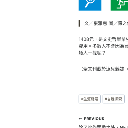
文／張雅惠 圖／陳之
1408元，是文史哲畢
費用。多數人不會因為
矮人一截呢？
（全文刊載於遠見雜誌
Post
#
生涯發展
#
自我探索
Tags:
文
PREVIOUS
除了炒作頭像之外，NF