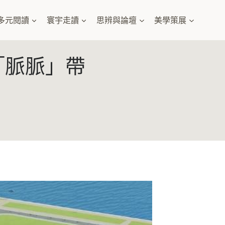
多元閱讀
寰宇走讀
思辨與論壇
美學策展
「脈脈」帶