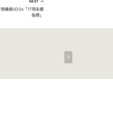
NEXT
情癱瘓SDGs「17項永續
指標」