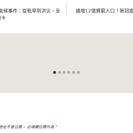
端氣候事件：從乾旱到洪災，全
遽增1.2億貧窮人口！新冠疫
關卡
地址不會公開。
必填欄位標示為
*