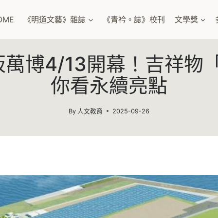
OME
《明道文藝》雜誌
《青衿。誌》校刊
文學獎
大阪萬博4/13開幕！吉祥物
你看永續亮點
By
人文教育
2025-09-26