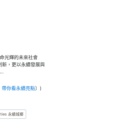
生命光輝的未來社會
球智慧與創新，更以永續發展與
…
脈」帶你看永續亮點
〕)
unities 永續城鄉