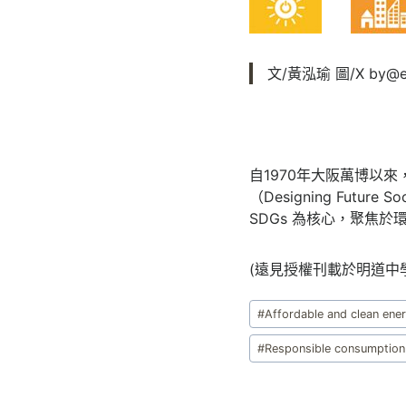
文/黃泓瑜 圖/X by@ex
自1970年大阪萬博以
（Designing Futu
SDGs 為核心，聚焦
(遠見授權刊載於明道中學
Post
#
Affordable and clea
Tags:
#
Responsible consump