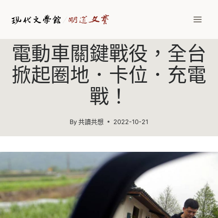
Skip
to
content
電動車關鍵戰役，全台
掀起圈地．卡位．充電
戰！
By
共讀共想
2022-10-21