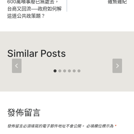
章
600萬噸事廢已無處去，
雜魚雜紀
台商又回流──政府如何解
導
這道公共政策題？
覽
Similar Posts
發佈留言
發佈留言必須填寫的電子郵件地址不會公開。
必填欄位標示為
*