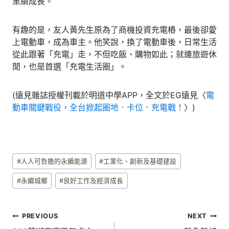
業績成長。
有趣的是，友人黃先生原為了商機投資充電樁，最後卻愛
上電動車，成為車主。他笑說，換了電動車後，日常生活
從此跟著「充電」走，不但吃飯、購物如此；就連旅遊休
閒，也是首選「充電生活圈」。
(遠見雜誌授權刊載於明道中學APP，全文於EG遠見〈
電
動車關鍵戰役，全台掀起圈地．卡位．充電戰！
〉)
Post
#
人人可負擔的永續能源
#
工業化、創新及基礎建設
Tags:
#
永續城鄉
#
良好工作及經濟成長
文
PREVIOUS
NEXT