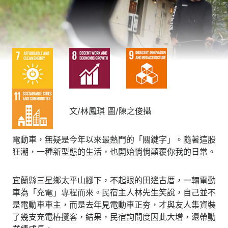
文/林鳳琪 圖/陳之俊攝
電動車，無疑是今年以來最熱門的「關鍵字」。隨著這股
狂潮，一種新型態的生活，也開始悄悄顛覆你我的日常。
宜蘭縣三星鄉太平山腳下，不起眼的田邊古厝，一輛電動
車為「充電」專程而來。民宿主人林先生笑說，自己並不
是電動車車主，而是去年見電動車正夯，才與友人集資裝
了幾支充電樁攬客，結果，民宿詢問度因此大增，還帶動