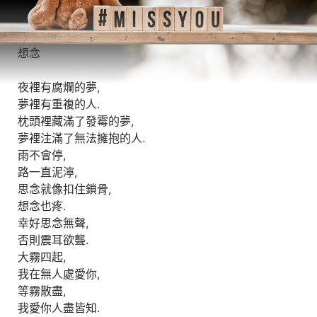
想念
夜裡有腐爛的夢,
夢裡有重複的人.
枕頭裡藏滿了發霉的夢,
夢裡注滿了無法擁抱的人.
雨不會停,
路一直泥濘,
思念就像扣住鎖骨,
想念也疼.
幸好思念無聲,
否則震耳欲聾.
大霧四起,
我在無人處愛你,
等霧散盡,
我愛你人盡皆知.