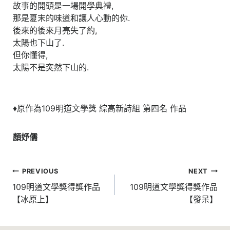
故事的開頭是一場開學典禮,
那是夏末的味道和讓人心動的你.
後來的後來月亮失了約,
太陽也下山了.
但你懂得,
太陽不是突然下山的.
♦原作為109明道文學獎 綜高新詩組 第四名 作品
顏妤儒
文
PREVIOUS
NEXT
章
109明道文學獎得獎作品
109明道文學獎得獎作品
【冰原上】
【發呆】
導
覽