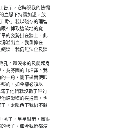
工告示，它睥睨我的怯懦
的血脈下持續加溫，放
了嗎?」我以殘存的理智
的眼神博取這畝地的寬
半吊的姿勢掛在牆上，此
它湧溢出血，我重摔在
入鐵牆，我仍無法企及牆
毛孔。還沒來的及爬起身
坪、為芬園的山埋葬。我
內的一角，剛下過雨使眼
在那的，如今卻必須以
滿了他們就沒轍了吧?」
與池塘滑稽的撲通聲，也
完了，太陽西下我仍不願
睡著了，星星很暗，風很
美的樣子。如今我們都浸