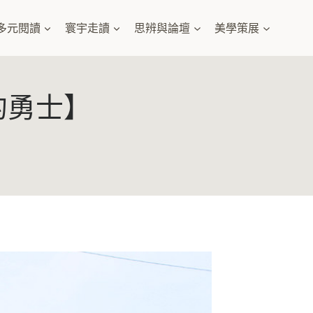
多元閱讀
寰宇走讀
思辨與論壇
美學策展
的勇士】