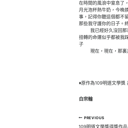
在時間的風浪中窒息了
月光泡杯熱牛奶，今晚
事，記得你聽這個都不
那些我守護你的日子。
我已經好久沒回那裏了
扭轉的命運似乎都被我
子
現在，現在，那裏真
♦原作為109明道文學獎
白宗翰
文
PREVIOUS
109明道文學獎得獎作