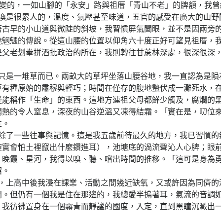
會變的，一如山腳的「永安」路與祖厝「青山不老」的牌額，我曾
很累人的，溫度、氣壓甚至味道，五官的感受在廣大的山野
著古早的小山道與微陡的斜坡，我習慣屏氣闔眼，並不是因兩旁
魅魍魎的傳說。從這山腰的位置以仰角六十度正好可望見祖厝，
是父老划拳拼酒批政治的所在，我則轉往甘蔗林深處，很深很深
一堆草而已。兩畝大的草坪坐落山腰谷地，我一直認為是隕
草有種原始的肅穆與輕巧；時間在僅存的腹地蟄伏成一灘死水，
僅能稱作「生命」的東西。這地方連祖父母都鮮少觸及，腐爛的
悶熱的令人窒息，深夜的山谷逆溫又凍得結霜。「實在是，叨位
性。
一些往事與記憶。這是我五歲前待最久的地方，我已習慣的
確實會怕土裡竄出什麼鑽進耳），池塘底的渦流聲沁人心脾；眼
、晚霞、星河，我得以嗅、聽、嚐出時間的推移。「這可是身為
紹。
高中後我浸在課業、活動之間幾近缺氧，又或許因為同儕的
閡。但仍有一個我是住在那邊的，我總愛半摀著耳，氣流的音調
，我彷彿置身在一個霧青而靜謐的國度，入定，直到黑瞳沉澱出