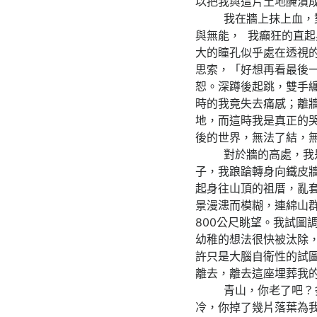
以把我與這片土地醃漬
我在牆上抹上血，對面
與無能， 我癲狂的直
大的瞳孔似乎處在透視
思索，「好想再看最後
恕。深蹲後起跳，雙手
時的我竟失去痛感；離
地，而這時我是真正的
後的世界，無法了結，
對於牆的高處，我是第
子，我踉蹌轉身向鐵皮
起身往山頂的祖厝，亂
景漫漶而模糊，連綿山
800公尺眺望。我試圖
幼稚的想法很快被汰除
許只是大腦自衛性的試
離去，離去這座埋葬我
青山，你老了吧？多少
冷，你掉了幾片落葉為