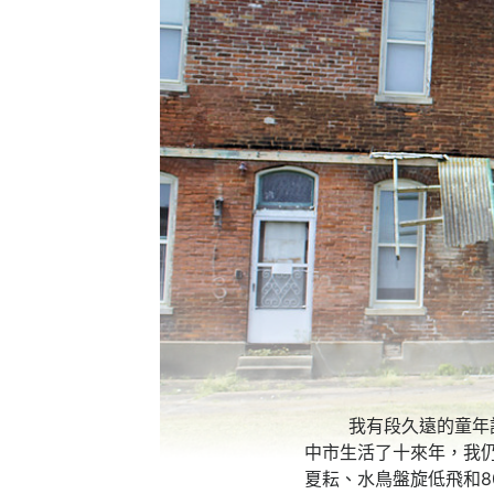
我有段久遠的童年記憶
中市生活了十來年，我
夏耘、水鳥盤旋低飛和