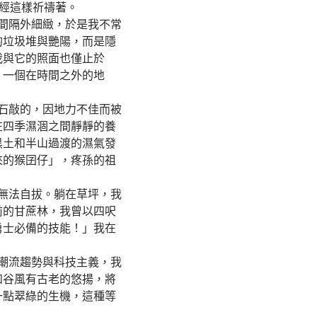
經這樣祈禱著。
間隔外細緻，於是我不常
的垃圾堆與艷陽，而是隱
我與它的照面也僅止於
，一個在時間之外的地
石敲的，因地力不佳而被
在四季濕涸之間靜靜的養
黑土和半山過渡的濕氣發
來的猴囝仔」，疼孫的祖
無法自拔。躺在草坪，我
前的甘蔗林，我曾以四呎
勇士必備的技能！」我在
潮流趨勢與科技主義，我
如谷風有古老的悠揚，將
一點翠綠的生機，這種等