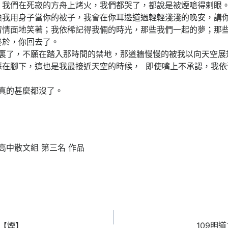
，我們在死寂的方舟上烤火，我們都哭了，都說是被煙嗆得剌眼。
換我用身子當你的被子，我會在你耳邊道過輕輕淺淺的晚安，講
留情面地笑著；我依稀記得我倆的時光，那些我們一起的夢；那
終於，你回去了。
，不願在踏入那時間的禁地，那道牆慢慢的被我以向天空展
踩在腳下，這也是我最接近天空的時候， 即使嘴上不承認，我依
的甚麼都沒了。
 高中散文組 第三名 作品
品【煙】
109明