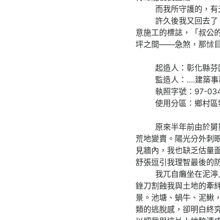
而我所守護的，有天
許久後我又回去了，但
意施工的標誌，「叔公
坪之間——急煞，那怵
起造人：彰化縣芬園
監造人：….建築事
執照字號：97-034
使用分區：鄉村區特
原來半年前由於舅舅在
荒地變賣。陽光分外刺
見牆內，我也缺乏估量
舒張逗引我理智最後的
我兀自癱坐在泥濘上，
銼刀割蝕我與土地的牽
景。池塘、蝸牛、泥鰍
類的逃脫感，卻明白終