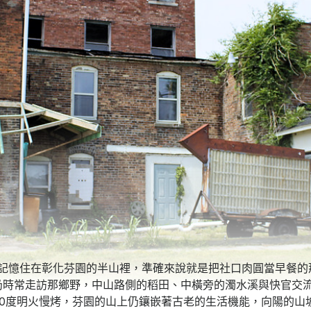
住在彰化芬園的半山裡，準確來說就是把社口肉圓當早餐的
仍時常走訪那鄉野，中山路側的稻田、中橫旁的濁水溪與快官交流
80度明火慢烤，芬園的山上仍鑲嵌著古老的生活機能，向陽的山