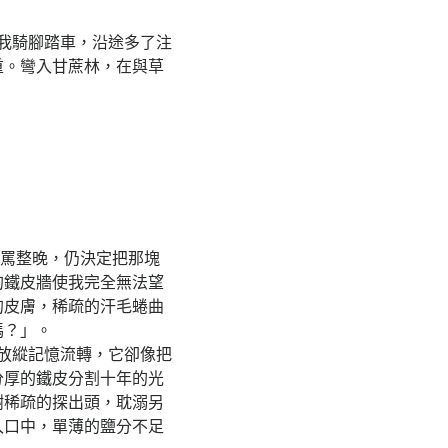
我騎腳踏車，沿途多了注
重。彎入甘蔗林，在與草
罵整晚，仍決定把那塊
的鐵皮牆使我完全無法望
的皮膚，稀疏的汗毛蜷曲
嗎？」。
放縱記憶流轉，它卻像把
分厚的鐵皮分割十年的光
樹稀疏的探出頭，耽溺另
入口中，單薄的鹽分不足