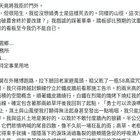
竟將我拒於門外。
很陌生，我從沒想過勇士是這樣死去的。同樣的山徑，這次
的破農舍終於要改建？」我戲謔的踩著單車，踏板卻比預期的沈
目的看板至今我仍不能自已。
鄉….
務所
….
定事業用地
外賭博跑路，拉下臉回老家避風頭，祖父乾了一瓶58高粱咒
眼，我只得跨越封鎖線佇立於鐵皮牆前看那施工告示。約兩米高
面積的空間概念，順著鐵皮牆繞行，白鐵在烈陽的熾烤下燒紅我
防線。確定包含著那兩畝草坪後我回到了起點，「勇士可以流淚
濕土與山風使我打顫得無法起身甚至發出一點嗚咽，我只能
絆。我與這片土地是美好的，以致於不敢忖度牆內的狼籍，半公
，它們悲憤吶喊的尾音四散，像不久前一場狂亂的雨；高草、老
究得束手就擒。隱隱落下的淚珠淌過龜裂的臉頰隨急促的呼吸湧