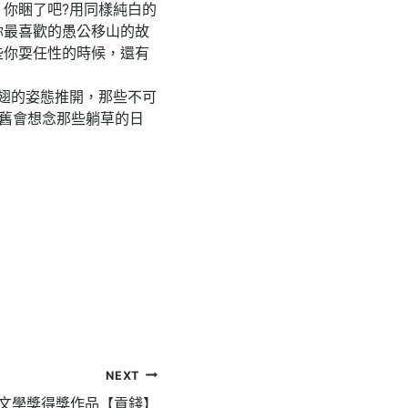
你睏了吧?用同樣純白的
你最喜歡的愚公移山的故
些你耍任性的時候，還有
翅的姿態推開，那些不可
舊會想念那些躺草的日
NEXT
道文學獎得獎作品【貢錢】