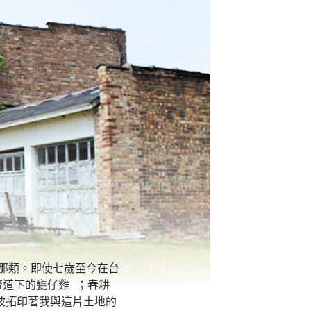
那類。即使七歲至今在台
道下的甕仔雞 ；春耕
坡拓印著我與這片土地的