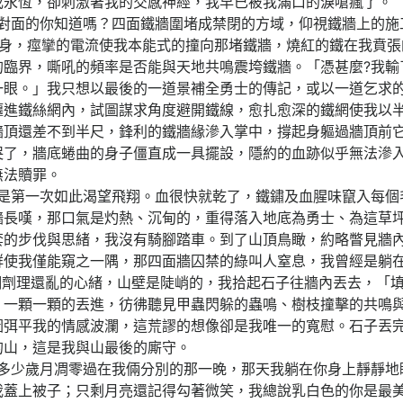
成永恆，卻刺激著我的交感神經，我早已被我滿口的淚嗆瘋了。
的你知道嗎？四面鐵牆圍堵成禁閉的方域，仰視鐵牆上的施
起身，痙攣的電流使我本能式的撞向那堵鐵牆，燒紅的鐵在我賁張
的臨界，嘶吼的頻率是否能與天地共鳴震垮鐵牆。「憑甚麼?我輸
一眼。」我只想以最後的一道景補全勇士的傳記，或以一道乞求
纏進鐵絲網內，試圖謀求角度避開鐵線，愈扎愈深的鐵網使我以
牆頂還差不到半尺，鋒利的鐵牆緣滲入掌中，撐起身軀過牆頂前
哭了，牆底蜷曲的身子僵直成一具擺設，隱約的血跡似乎無法滲
無法贖罪。
一次如此渴望飛翔。血很快就乾了，鐵鏽及血腥味竄入每個
牆長嘆，那口氣是灼熱、沉甸的，重得落入地底為勇士、為這草
套的步伐與思緒，我沒有騎腳踏車。到了山頂鳥瞰，約略瞥見牆
群使我僅能窺之一隅，那四面牆囚禁的綠叫人窒息，我曾經是躺
調劑理還亂的心緒，山壁是陡峭的，我拾起石子往牆內丟去，「填
，一顆一顆的丟進，彷彿聽見甲蟲閃躲的蟲鳴、樹枝撞擊的共鳴
圖弭平我的情感波瀾，這荒謬的想像卻是我唯一的寬慰。石子丟
的山，這是我與山最後的廝守。
歲月凋零過在我倆分別的那一晚，那天我躺在你身上靜靜地
我蓋上被子；只剩月亮還記得勾著微笑，我總說乳白色的你是最