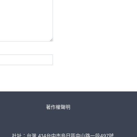
著作權聲明
社址：台灣 414台中市烏日區中山路一段497號