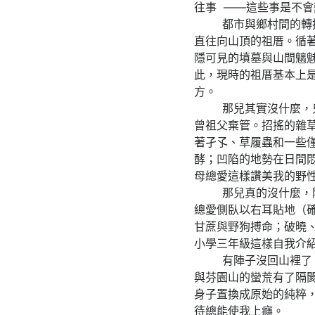
往事 ——這些事是不
都市與鄉村間的轉換是
直往向山頂的祖厝。循
隱可見的墳墓與山間魑
此，現時的祖厝基本上
方。
那兒其實沒什麼，只是
曾祖父棄管。招搖的雜
著孑孓、草履蟲和一些
酵；凹陷的地勢在日間
母總愛這樣讚美我的野
那兒真的沒什麼，除了
總愛側臥以右耳貼地（
甘蔗與野狗搏命；破曉
小學三年級這樣自我介
有陣子沒回山裡了，上
與芬園山的蠻荒有了隔
身子置換成原始的純粹
待總能使我上癮。