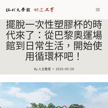
Skip
to
content
擺脫一次性塑膠杯的時
代來了：從巴黎奧運場
館到日常生活，開始使
用循環杯吧！
By
人文教育
2025-05-29