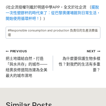
(社企流授權刊載於明道中學APP，全文於社企流 〔
擺脫
一次性塑膠杯的時代來了：從巴黎奧運場館到日常生活，
開始使用循環杯吧！
〕)
Post
#
Responsible consumption and production 負責任的生產消費循
Tags:
環
文
PREVIOUS
NEXT
章
把土地還給自然，打造
為什麼要保護生物多樣
「與水共存」的城市——
性？對我們的生活有多重
導
紐奧良修道院改建為全美
要？
覽
最大的城市濕地
Similar Posts