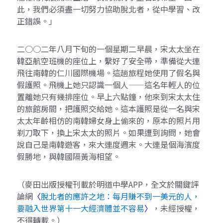
此，我們必須盡一切努力協助脫北者，從中學習、改
正錯誤。」
二○○二年八月下旬的一個星期二早晨，宋太太坐在
韓亞航空班機的座位上，繫好了安全帶，準備從大連
飛往南韓的仁川國際機場。這趟旅程她使用了假名與
假護照。飛機上她只認識一個人——這名年輕人的位
置離她只有幾排座位。早上六點鐘，他來到宋太太住
的旅館房間，把護照交給她。這本護照是從一名與宋
太太年齡相仿的南韓婦女身上偷來的，原本的照片用
剃刀取下，換上宋太太的照片。如果遭到詢問，她會
說自己是南韓遊客，來大連度週末。大連是個海濱度
假勝地，與韓國隔黃海相望。
（麥田出版授權刊載於明道中學APP，全文於關鍵評
論網
〈
脫北者的應許之地：每月賺不到一美元的人，
要融入世界第十一大經濟體並不容易
〉
，未經授權，
不得轉載。）