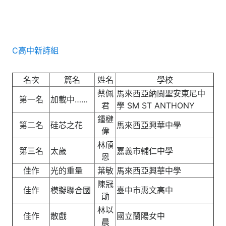
C高中新詩組
名次
篇名
姓名
學校
蔡佩
馬來西亞納閩聖安東尼中
第一名
加載中……
君
學 SM ST ANTHONY
鍾楗
第二名
硅芯之花
馬來西亞興華中學
偉
林頎
第三名
太歲
嘉義市輔仁中學
恩
佳作
光的重量
葉敏
馬來西亞興華中學
陳冠
佳作
模擬聯合國
臺中市惠文高中
勛
林以
佳作
散戲
國立蘭陽女中
晨