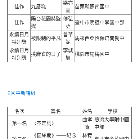
梁亦
佳作
九層糕
苗栗縣照南國中
萱
陽台花園與監
傅弘
佳作
臺中市明道中學國中部
獄
丞
永續日月
曾芊
被限制的平凡
馬來西亞怡保培南獨中
特別獎
妮
永續日月
李城
撲麻雀的日子
桃園市楊梅國中
特別獎
旭
E國中新詩組
名次
篇名
姓名
學校
曲孝
慈濟大學附中國
第一名
〈不定詞〉
寬
中部
《菌絲期》——紀念
林宥