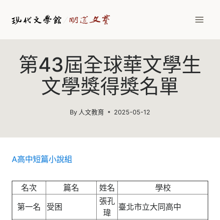
Skip
to
content
第43屆全球華文學生
文學獎得獎名單
By
人文教育
2025-05-12
A高中短篇小說組
名次
篇名
姓名
學校
張孔
第一名
受困
臺北市立大同高中
瑋