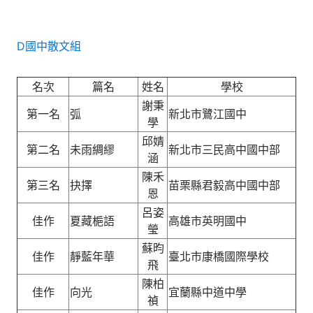
D國中散文組
名次
篇名
姓名
學校
謝秉
第一名
弧
新北市鷺江國中
學
邱婧
第二名
未雨綢繆
新北市三民高中國中部
涵
陳禾
第三名
抉擇
苗栗縣君毅高中國中部
恩
呂姿
佳作
夏藏梔語
高雄市英明國中
瑩
蘇昀
佳作
靜藍年華
臺北市康橋國際學校
飛
陳柏
佳作
向光
宜蘭縣中道中學
禎