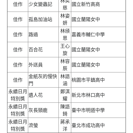
林奕
佳作
少女變蟲記
國立新竹高商
慈
林姿
佳作
孤島加油站
國立蘭陽女中
妍
林頎
佳作
路過
嘉義市輔仁中學
恩
王心
佳作
百合花
國立蘭陽女中
旋
林容
佳作
外送員
國立蘭陽女中
辰
金紙灰的慢快
林語
佳作
桃園市平鎮高中
門
涵
永續日月
鄭淇
遺人花
新北市林口高中
特別獎
耀
永續日月
陳語
灰長頸鹿
臺中市明道中學
特別獎
錡
永續日月
蔣承
流螢
臺北市成功高中
特別獎
洋