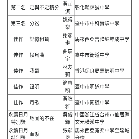
黃芷
第二名
定與不定積分
彰化縣精誠中學
淇
姚得
第三名
分岔
臺中市中科實驗中學
樂
謝彥
佳作
記憶租賃
馬來西亞吉隆坡坤成中學
琳
曲宸
佳作
候鳥曲
臺中市衛道中學
宇
林友
佳作
我哥
香港保良局馬錦明中學
莉
簡睿
佳作
證明
臺中市明道中學
頤
黃暄
佳作
月歌
臺中市衛道中學
雅
永續日月
吳俊
中國浙江省台州市仙居縣
地圖的不在
特別獎
輝
文元橫溪中學
永續日月
張郗
馬來西亞寬柔中學至達城
血淚
特別獎
恩
分校