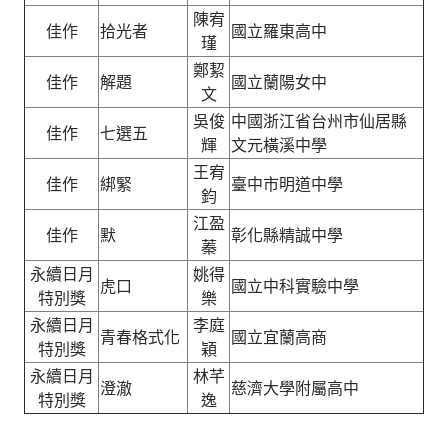
陳宥
佳作
拾光者
國立羅東高中
瑾
鄭絜
佳作
解題
國立蘭陽女中
文
吳俊
中國浙江省台州市仙居縣
佳作
七選五
輝
文元橫溪中學
王宥
佳作
綁緊
臺中市明道中學
鈞
江盈
佳作
默
彰化縣精誠中學
蓁
永續日月
姚得
虎口
國立中科實驗中學
特別獎
樂
永續日月
李庭
青春格式化
國立宜蘭高商
特別獎
穎
永續日月
林芊
澄澈
慈濟大學附屬高中
特別獎
逸