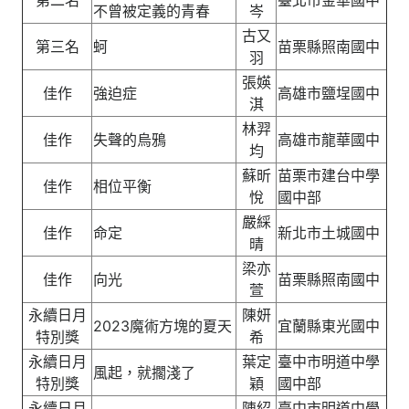
第二名
臺北市金華國中
不曾被定義的青春
岑
古又
第三名
蚵
苗栗縣照南國中
羽
張媖
佳作
強迫症
高雄市鹽埕國中
淇
林羿
佳作
失聲的烏鴉
高雄市龍華國中
均
蘇昕
苗栗市建台中學
佳作
相位平衡
悅
國中部
嚴綵
佳作
命定
新北市土城國中
晴
梁亦
佳作
向光
苗栗縣照南國中
萱
永續日月
陳妍
2023魔術方塊的夏天
宜蘭縣東光國中
特別獎
希
永續日月
葉定
臺中市明道中學
風起，就擱淺了
特別獎
穎
國中部
永續日月
陳紹
臺中市明道中學