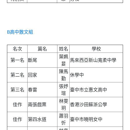
B高中散文組
名次
篇名
姓名
學校
葉姵
第一名
斷尾
馬來西亞新山寬柔中學
妟
陳馬
第二名
回家
休學中
勤
張妤
第三名
春雷
臺中市立惠文高中
瑄
林雯
佳作
兩張戲票
香港沙田蘇浙公學
玥
蕭羽
佳作
第四水道
臺中市曉明女中
忻