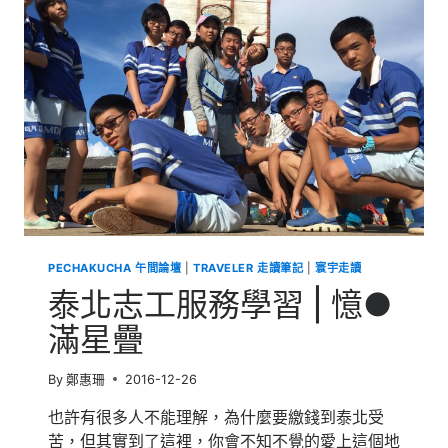
學
習
|
愛
很
公
平，
總
能
分
享
到
世
界
PECHAKUCHA 午間論壇
|
TRAVELER 走讀筆記
|
寰宇走讀
泰北志工服務學習 | 憶●
滿星疊
By
鄭惠珊
2016-12-26
也許有很多人不能理解，為什麼要繳錢到泰北受
苦，但其實到了這裡，你會不知不覺的愛上這個地