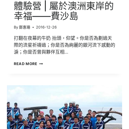
體驗營 | 屬於澳洲東岸的
|
窺
幸福——費沙島
探
「澳」
密
By
鄭惠珊
2016-12-26
打翻在夜幕的牛奶 抬頭，仰望。你是否為劃過天
際的流星祈禱過；你是否為絢麗的銀河流下感動的
淚；你是否曾與夥伴互相…
澳
READ MORE
洲
昆
士
蘭
州
教
育
部
國
際
菁
英