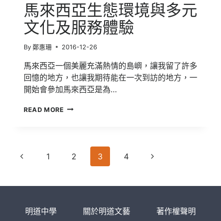
馬來西亞生態環境與多元
文化及服務體驗
By
鄭惠珊
2016-12-26
馬來西亞一個美麗充滿熱情的島嶼，讓我留了許多
回憶的地方，也讓我期待能在一次到訪的地方，一
開始會參加馬來西亞是為…
馬
READ MORE
來
西
亞
生
Page
態
Previous
Next
1
2
3
4
環
navigation
Page
Page
境
與
多
元
明道中學
關於明道文藝
著作權聲明
文
化