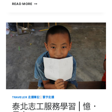
泰
READ MORE
北
志
工
服
務
學
習
|
一
樣
的
夏
天
不
一
樣
的
天
TRAVELER 走讀筆記
|
寰宇走讀
泰北志工服務學習 | 憶．