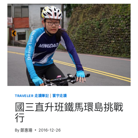
費
班
沙
鐵
島
馬
環
島
挑
戰
行
TRAVELER 走讀筆記
|
寰宇走讀
國三直升班鐵馬環島挑戰
行
By
鄭惠珊
2016-12-26