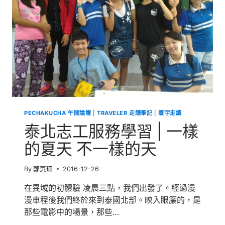
挑
戰
行
|
我
們
在
環
島
中
的
PECHAKUCHA 午間論壇
|
TRAVELER 走讀筆記
|
寰宇走讀
精
彩
泰北志工服務學習 | 一樣
飛
揚-9
的夏天 不一樣的天
天
的
By
鄭惠珊
2016-12-26
征
戰
在異域的初體驗 凌晨三點，我們出發了。經過漫
漫車程後我們終於來到泰國北部。映入眼簾的，是
那些電影中的場景，那些…