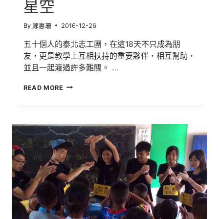
星空
By
鄭惠珊
2016-12-26
五十個人的泰北志工團，在這18天不只成為朋
友，更是教學上互相扶持的重要夥伴，相互幫助，
並且一起渡過許多難關。 …
泰
READ MORE
北
志
工
服
務
學
習
|
憶．
星
空