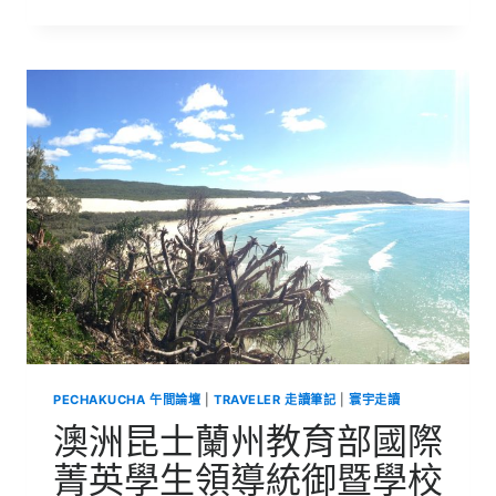
洲
昆
士
蘭
州
教
育
部
國
際
菁
英
學
生
領
導
統
御
暨
PECHAKUCHA 午間論壇
|
TRAVELER 走讀筆記
|
寰宇走讀
學
校
澳洲昆士蘭州教育部國際
體
驗
菁英學生領導統御暨學校
營