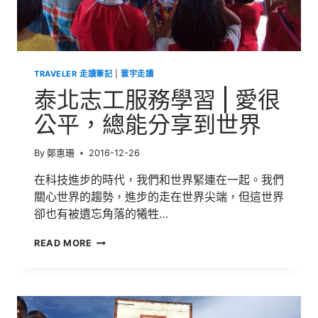
TRAVELER 走讀筆記
|
寰宇走讀
泰北志工服務學習 | 愛很
公平，總能分享到世界
By
鄭惠珊
2016-12-26
在科技進步的時代，我們和世界緊連在一起。我們
關心世界的趨勢，進步的走在世界尖端，但這世界
卻也有被遺忘角落的犧牲…
泰
READ MORE
北
志
工
服
務