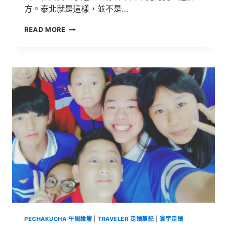
方。泰北就是這樣，並不是…
泰
READ MORE
北
志
工
服
務
學
習
|
憶
●
滿
星
疊
PECHAKUCHA 午間論壇
|
TRAVELER 走讀筆記
|
寰宇走讀