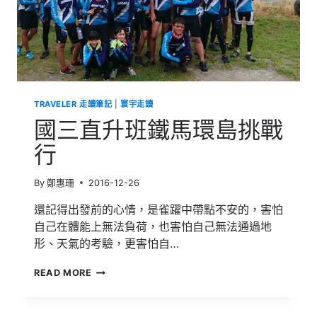
學
生
領
導
統
御
暨
TRAVELER 走讀筆記
|
寰宇走讀
學
校
國三直升班鐵馬環島挑戰
體
驗
行
營
|
By
鄭惠珊
2016-12-26
屬
於
還記得出發前的心情，是雀躍中帶點不安的，害怕
澳
自己在體能上無法負荷，也害怕自己無法通過地
洲
東
形、天氣的考驗，更害怕自…
岸
的
國
READ MORE
幸
三
福
直
——
升