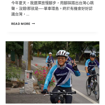
今年夏天，我選擇放慢腳步，用腳踩踏出台灣心跳
聲，沒錯!那就是—-單車環島。終於有機會好好認
識台灣，…
國
READ MORE
三
直
升
班
鐵
馬
環
島
挑
戰
行