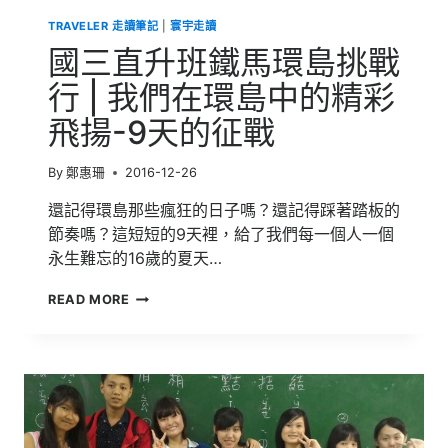
TRAVELER 走讀筆記
|
寰宇走讀
國三直升班鐵馬環島挑戰
行 | 我們在環島中的精彩
飛揚-9天的征戰
By
鄭惠珊
2016-12-26
還記得環島那些瘋狂的日子嗎？還記得踩著踏板的
節奏嗎？這短短的9天裡，給了我們每一個人一個
永生難忘的16歲的夏天…
國
READ MORE
三
直
升
班
鐵
馬
環
島