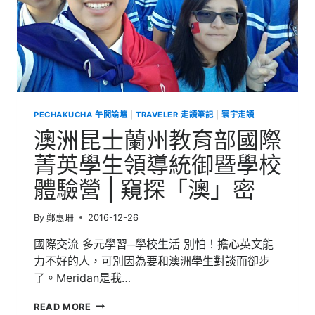
PECHAKUCHA 午間論壇
|
TRAVELER 走讀筆記
|
寰宇走讀
澳洲昆士蘭州教育部國際
菁英學生領導統御暨學校
體驗營 | 窺探「澳」密
By
鄭惠珊
2016-12-26
國際交流 多元學習─學校生活 別怕！擔心英文能
力不好的人，可別因為要和澳洲學生對談而卻步
了。Meridan是我…
澳
READ MORE