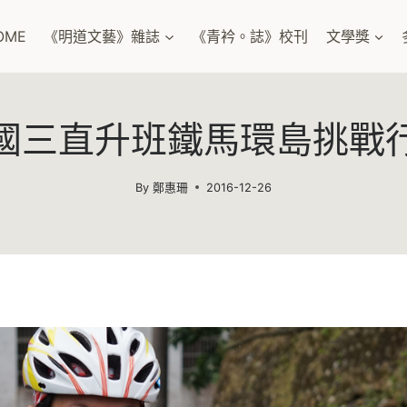
OME
《明道文藝》雜誌
《青衿。誌》校刊
文學獎
國三直升班鐵馬環島挑戰
By
鄭惠珊
2016-12-26