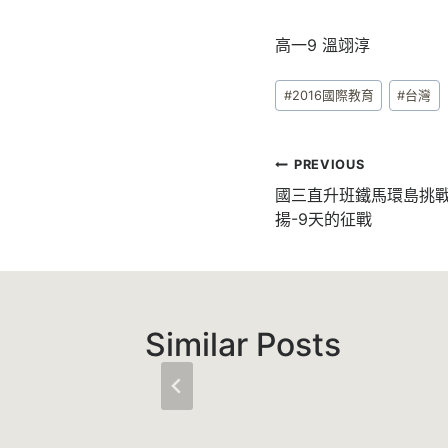
高一9 溫翊淳
Post
#
2016國際教育
#
台灣
Tags:
文
PREVIOUS
章
國三直升班鐵馬環島挑戰
揚-9天的征戰
導
覽
Similar Posts