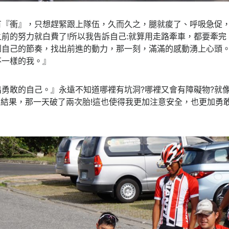
有『衝』，只想趕緊跟上隊伍，久而久之，腿就痠了、呼吸急促，
前的努力就白費了!所以我告訴自己:就算用走路牽車，都要牽
到自己的節奏，找出前進的動力，那一刻，滿滿的感動湧上心頭。
不一樣的我。』
勇敢的自己。』永遠不知道哪裡有坑洞?哪裡又會有障礙物?就
.結果，那一天破了兩次胎!這也使得我更加注意安全，也更加勇