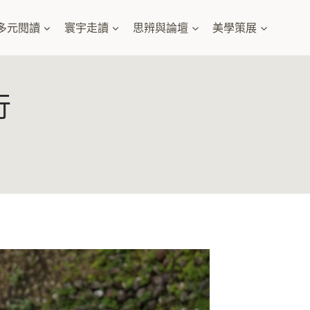
多元閱讀
寰宇走讀
思辨與論壇
美學策展
行