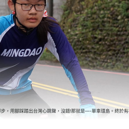
步，用腳踩踏出台灣心跳聲，沒錯!那就是—-單車環島。終於