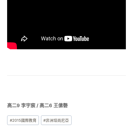
高二9 李宇宸 / 高二6 王傃磬
Post
#
2015國際教育
#
非洲坦尚尼亞
Tags: