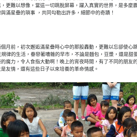
信，更難以想像，當這一切跳脫屏幕，躍入真實的世界，是多麼
與滿星疊的瑣事 ，共同勾勒出許多，細節中的奇蹟！
兩個月前，初次邂逅滿星疊時心中的那股轟動，更難以忘卻使心
天規律的生活，眷戀著嘈雜的早市，不論是麵包，豆漿，還是甜
拒的魔力，令人食指大動啊！晚上的宵夜時間，有了不同的朋友
只是友情，還有這些日子以來培養的革命情感。