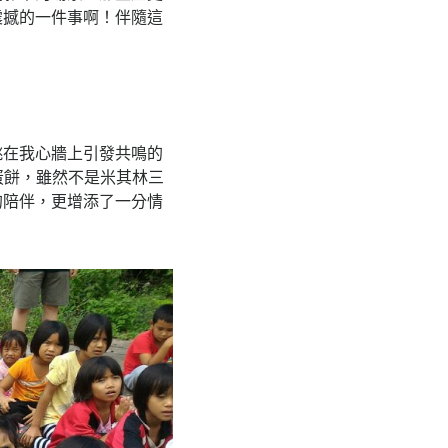
震撼的一件事啊！伴隨這
跳在我心牆上引發共鳴的
蛋餅，雖然不是米其林三
的陪伴，更增添了一分情