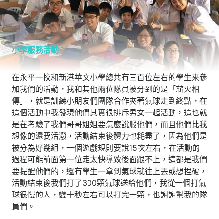
小學服務活動
在永平一校和新港華文小學總共有三百位左右的學生來參
加我們的活動，我和其他兩位隊員被分到的是「薪火相
傳」，就是訓練小朋友們團隊合作夾著氣球走到終點，在
這個活動中我發現他們其實很排斥男女一起活動，這也就
是在考驗了我們哥哥姐姐要怎麼說服他們，而且他們比我
想像的還要活潑，活動結束後體力也耗盡了，因為他們是
被分為好幾組，一個遊戲規則要說15次左右，在活動的
過程可能前面第一位走太快導致後面跟不上，這都是我們
要提醒他們的，還有學生一拿到氣球就往上丟或想捏破，
活動結束後我們打了300顆氣球送給他們，我從一個打氣
球很慢的人，變十秒左右可以打完一顆，也謝謝幫我的隊
員們。