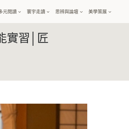
多元閱讀
寰宇走讀
思辨與論壇
美學策展
能實習│匠