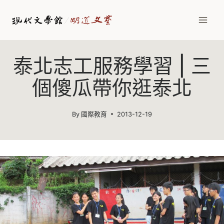
Skip
to
content
泰北志工服務學習 | 三
個傻瓜帶你逛泰北
By
國際教育
2013-12-19