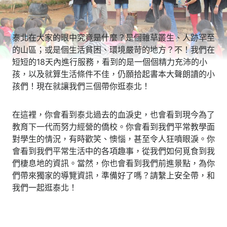
泰北在大家的眼中究竟是什麼？是個雜草叢生、人跡罕至
的山區；或是個生活貧困、環境嚴苛的地方？不！我們在
短短的18天內進行服務，看到的是一個個精力充沛的小
孩，以及就算生活條件不佳，仍願拾起書本大聲朗讀的小
孩們！現在就讓我們三個帶你逛泰北！
在這裡，你會看到泰北過去的血淚史，也會看到現今為了
教育下一代而努力經營的僑校。你會看到我們平常教學面
對學生的情況，有時歡笑、懊惱，甚至令人狂噴眼淚。你
會看到我們平常生活中的各項趣事，從我們如何覓食到我
們棲息地的資訊。當然，你也會看到我們前進景點，為你
們帶來獨家的導覽資訊，準備好了嗎？請繫上安全帶，和
我們一起逛泰北！