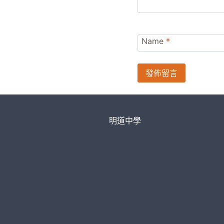
Name
*
明道中學