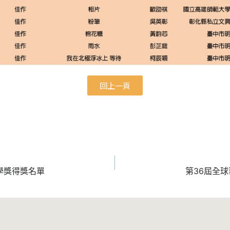
回上一頁
學獎得獎名單
第36屆全