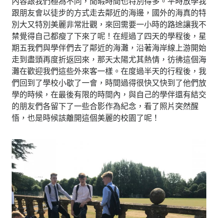
內容跟我們極為不同，閒暇時間也特別得多。平時放學我
跟朋友會以徒步的方式走去鄰近的海邊，國外的海真的特
別大又特別美麗非常壯觀，來回需要一小時的路途讓我不
禁覺得自己都瘦了下來了呢！在經過了四天的學程後，星
期五我們與學伴們去了鄰近的海灘，沿著海岸線上游開始
走到盡頭再度折返回來，那天太陽尤其熱情，彷彿這個海
灘在歡迎我們這些外來客一樣。在度過半天的行程後，我
們回到了學校小歇了一會，時間過得很快又快到了他們放
學的時候，在最後有限的時間內，與自己的學伴還有結交
的朋友們各留下了一些合影作為紀念，看了照片突然醒
悟，也是時候該離開這個美麗的校園了呢！