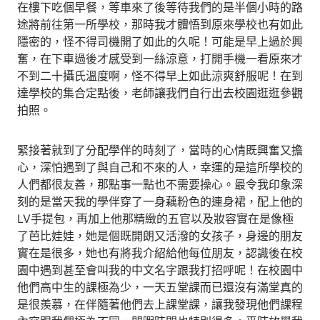
在樓下吃個早餐，等車來了後等待我們的是半個小時的路
途將前往第一所學校，那時我才體悟到原來學校也有如此
隱密的，怪不得司機開了如此的久呢！可能是早上過於興
奮，在下車過後才感受到一絲涼意，打開手機一看原來才
不到二十攝氏溫度啊，怪不得早上如此涼爽舒服呢！在到
達學校的集合定點後，老師讓我們自行出去校園逛逛參觀
拍照。
緊接著就到了分配學伴的時刻了，當時的心情既興奮又擔
心，深怕遇到了與自己和不來的人，幸運的是這所學校的
人們都很友善，那點事一點也不需要操心。最令我印象深
刻的是當天我的學伴穿了一身藕粉色的連身裙，配上他的
LV手提包，再加上他那精緻的五官以及妝容實在是像極
了芭比娃娃，她是個既開朗又活潑的女孩子，身邊的朋友
實在是很多，她也有將我介紹給他每位朋友，認識後在校
園中遇到甚至會叫我的中文名字跟我打招呼呢！在校園中
他們高中生的課極為少，一天五堂課而已還沒有滿堂真的
是很羨慕，在伴隨著他們去上課堂課，讓我發現他們課程