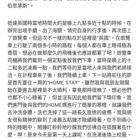
伯恩茅斯”。
抵達英國時當地時間大約是晚上九點多近十點的時候，在
辦完出境手續、出了海關、領完自身的行李後，再次搭上
了遊覽車，但這次不一樣的點在於這裡是”英國”。在遊覽
車上行駛了兩個多小時的路程，每個人都在車上睡得極為
香甜，想必在做那麼久的飛機後也應該都累了吧！遊覽車
司機將我們載到一個定點後放我們下車，當時是晚上的十
二點多近凌晨一點，我們等待的是當地人來與我們老師接
洽，在計程車來了後，我們陸續上車，下一站將前往的即
是首先要住一周的”HOME STAY”，雖然我與我朋友剛開
始在要進去屋裡是不太順利，畢竟那時很晚了，想必他們
也都不小心睡著了，但並沒有因此給我們留下壞印象，我
們進門後與我們的HOME媽進行了簡單的寒暄，就讓我們
去沖洗身體，洗也洗掉了這一趟長久旅途的疲憊，我與朋
友很有精神的聊到了凌晨五點鐘才陸續睡著，在不到兩小
時的睡眠中，鬧鐘叮鈴鈴地吵醒我們彷彿自在提醒著些什
麼，啊！原來今天是第一天上課呢！在洗潄後換上校服，