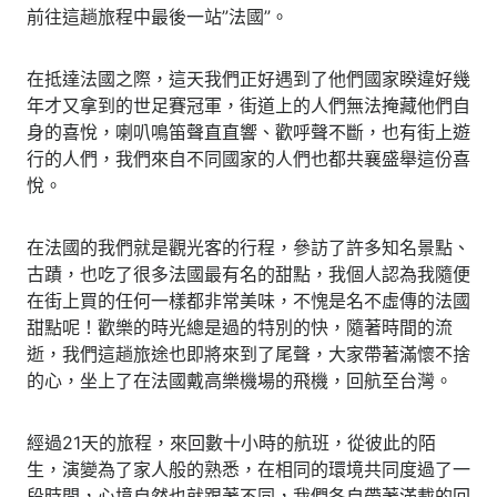
前往這趟旅程中最後一站”法國”。
在抵達法國之際，這天我們正好遇到了他們國家睽違好幾
年才又拿到的世足賽冠軍，街道上的人們無法掩藏他們自
身的喜悅，喇叭鳴笛聲直直響、歡呼聲不斷，也有街上遊
行的人們，我們來自不同國家的人們也都共襄盛舉這份喜
悅。
在法國的我們就是觀光客的行程，參訪了許多知名景點、
古蹟，也吃了很多法國最有名的甜點，我個人認為我隨便
在街上買的任何一樣都非常美味，不愧是名不虛傳的法國
甜點呢！歡樂的時光總是過的特別的快，隨著時間的流
逝，我們這趟旅途也即將來到了尾聲，大家帶著滿懷不捨
的心，坐上了在法國戴高樂機場的飛機，回航至台灣。
經過21天的旅程，來回數十小時的航班，從彼此的陌
生，演變為了家人般的熟悉，在相同的環境共同度過了一
段時間，心境自然也就跟著不同，我們各自帶著滿載的回