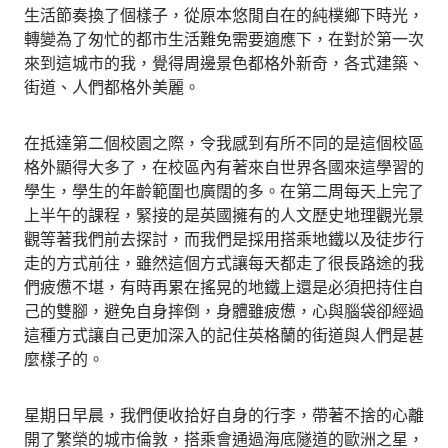
生活節奏換了個樣子，從原本悠閒自在的純樸鄉下時光，
轉變為了匆忙的都市生活難免需要適應下，在對於第一次
來到這城市的我，覺得周邊景色都格外新奇，各式建築、
街道、人們都格外美麗。
在抵達第二個校園之際，令我感到有所不同的是這個校區
格外顯得大多了，在校區內有著來自世界各國來這學習的
學生，學生的年齡範圍也廣闊的多。在第二周每天上完了
上半午的課程，緊接的是英國擁有的人文歷史地理觀光景
觀等著我們前去探討，而我們是採用搭乘地鐵以及徒步行
走的方式前往，雖然這個方式讓每天都走了很長路途的我
們疲憊不堪，有時再累在搖晃的地鐵上還是必須把持住自
己的雙腳，避免自身摔倒，身體雖疲憊，心與腦袋卻經過
這種方式讓自己更加深入的記住英格蘭的街道與人們是甚
麼樣子的。
星期日早晨，我們便收拾好自身的行李，帶著不捨的心離
開了繁榮的城市倫敦，搭乘會通過海底隧道的歐洲之星，