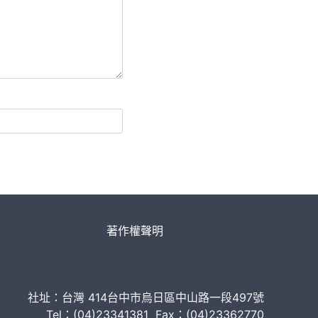
著作權聲明
社址：台灣 414台中市烏日區中山路一段497號
Tel：(04)23341381 Fax：(04)23362770