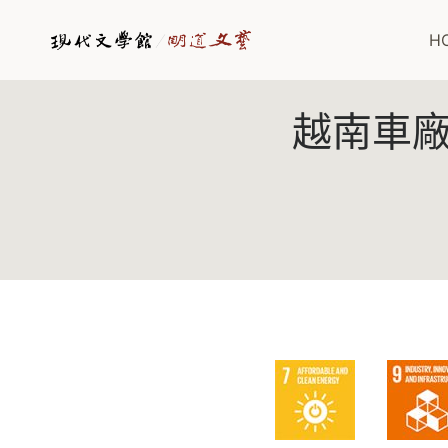
Skip
to
H
content
越南車