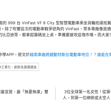
越南的 999 台 VinFast VF 8 City 型智慧電動車乘坐貨輪
除了吹響這次的電動車戰爭號角的 VinFast，眾多車廠像是通用汽
中國的比亞迪等，都拿起籌碼坐上桌，準備要搶攻這塊市場。而大
中學APP，原文於
越南車廠將撼動特斯拉電動車地位！？誰能在
#
工業化、創新及基礎建設
球最宜居、最「無憂無慮」雙
3位全球第一名女性！從第
人，到第一位總統或太空人