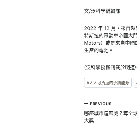
文/泛科學編輯部
2022 年 12 月，來自
特斯拉的電動車帝國大門。
Motors）或是來自
生產的電池。
(泛科學授權刊載於明道
Post
#
人人可負擔的永續能源
Tags:
文
PREVIOUS
章
哪座城市這麼威？奪全
大獎
導
覽