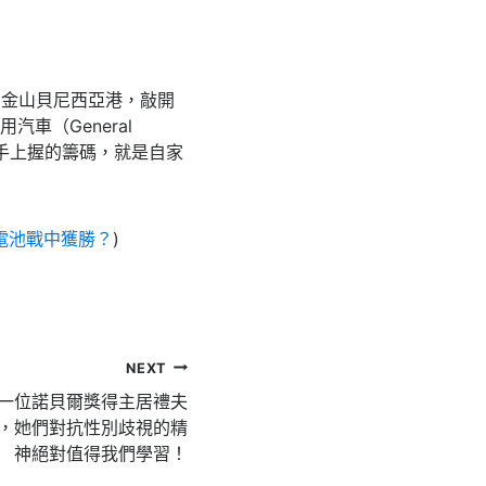
抵達抵舊金山貝尼西亞港，敲開
車（General
家手上握的籌碼，就是自家
電池戰中獲勝？
)
NEXT
一位諾貝爾獎得主居禮夫
，她們對抗性別歧視的精
神絕對值得我們學習！