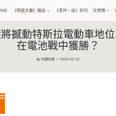
OME
《明道文藝》雜誌
《青衿。誌》校刊
文學獎
廠將撼動特斯拉電動車地位
在電池戰中獲勝？
By
共讀共想
2024-02-23