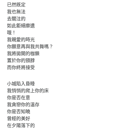
已然既定
我也無法
去關注的
如此鉅細靡遺
哦！
我親愛的時光
你願意再與我共舞嗎？
我將拋開的枷鎖
置於你的頸脖
而你終將接受
小城陷入昏睡
我悄悄的爬上你的床
你是否在意
我貪戀你的溫存
你是否知曉
曾經的美好
在夕陽落下的