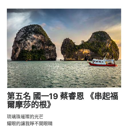
第五名 國一19 蔡睿恩 《串起福
爾摩莎的根》
琉璃珠璀璨的光芒
耀眼的讓我睜不開眼睛