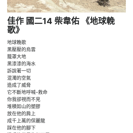
佳作 國二14 柴韋佑 《地球輓
歌》
地球輓歌
黑壓壓的烏雲
籠罩大地
黑漆漆的海水
訴說著一切
混濁的空氣
造成了威脅
它不斷地呼喊–救命
你我卻視而不見
堆積如山的塑膠
放在他的肩上
成千上萬的保麗龍
踩在他的腳下