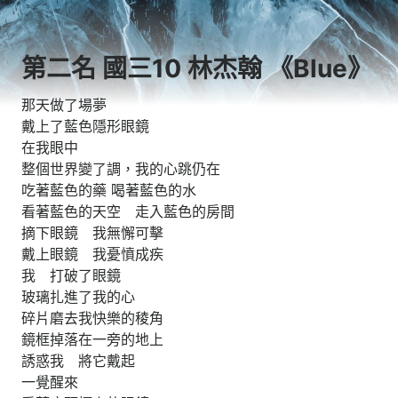
第二名 國三10 林杰翰 《Blue》
那天做了場夢
戴上了藍色隱形眼鏡
在我眼中
整個世界變了調，我的心跳仍在
吃著藍色的藥 喝著藍色的水
看著藍色的天空 走入藍色的房間
摘下眼鏡 我無懈可擊
戴上眼鏡 我憂憤成疾
我 打破了眼鏡
玻璃扎進了我的心
碎片磨去我快樂的稜角
鏡框掉落在一旁的地上
誘惑我 將它戴起
一覺醒來