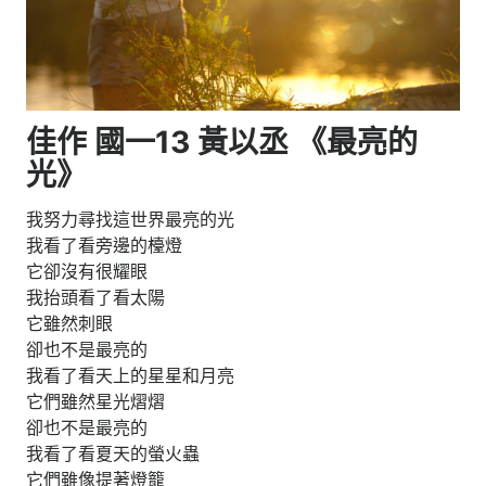
佳作 國一13 黃以丞 《最亮的
光》
我努力尋找這世界最亮的光
我看了看旁邊的檯燈
它卻沒有很耀眼
我抬頭看了看太陽
它雖然刺眼
卻也不是最亮的
我看了看天上的星星和月亮
它們雖然星光熠熠
卻也不是最亮的
我看了看夏天的螢火蟲
它們雖像提著燈籠