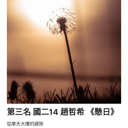
第三名 國二14 趙哲希 《懸日》
從摩天大樓的縫隙