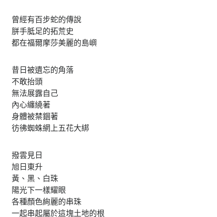
曾經有百步蛇的傳說
胼手胝足的拓荒史
都在福爾摩莎美麗的島嶼
昔日被遺忘的角落
不敢抬頭
無法展露自己
內心纏繞著
身體被禁錮著
彷彿蜘蛛網上五花大綁
撥雲見日
旭日東升
黃、黑、白珠
陽光下一樣耀眼
各種顏色絢麗的串珠
一起串起屬於這塊土地的根