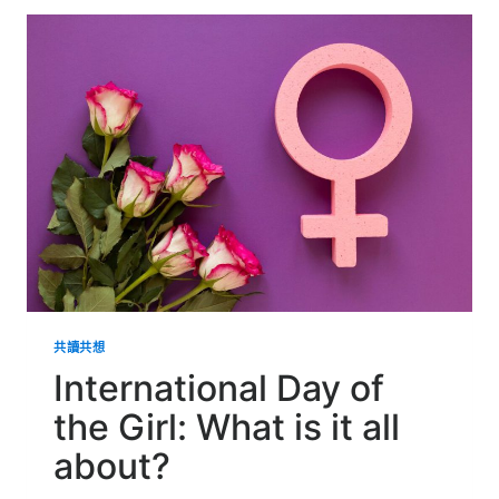
求
生
教
我
的
事
─
百
岳
老
手
的
山
難
生
還
共讀共想
自
白
International Day of
the Girl: What is it all
about?