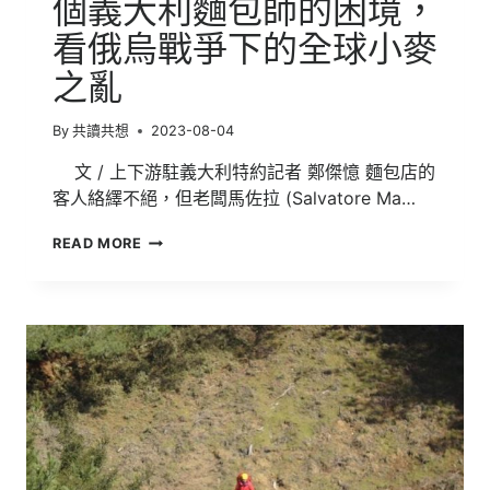
個義大利麵包師的困境，
看俄烏戰爭下的全球小麥
之亂
By
共讀共想
2023-08-04
文 / 上下游駐義大利特約記者 鄭傑憶 麵包店的
客人絡繹不絕，但老闆馬佐拉 (Salvatore Ma…
餐
READ MORE
桌
上
的
戰
火
01》
從
一
個
義
大
利