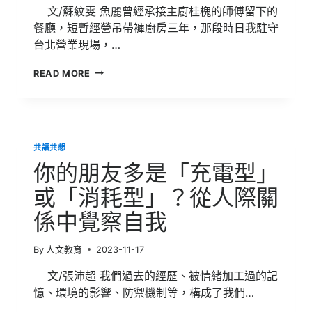
文/蘇紋雯 魚麗曾經承接主廚桂槐的師傅留下的
逾
餐廳，短暫經營吊帶褲廚房三年，那段時日我駐守
200
年
台北營業現場，…
中
立
刀
READ MORE
策
的
略？
修
對
行
國
防
影
共讀共想
響？
你的朋友多是「充電型」
QA
一
或「消耗型」？從人際關
次
看
係中覺察自我
By
人文教育
2023-11-17
文/張沛超 我們過去的經歷、被情緒加工過的記
憶、環境的影響、防禦機制等，構成了我們…