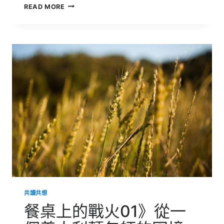
你
READ MORE
的
朋
友
多
是
「充
電
型」
或
「消
耗
型」？
從
人
際
關
係
中
覺
共讀共想
察
自
餐桌上的戰火01》從一
我