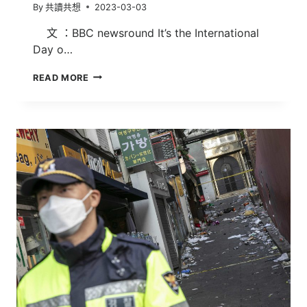
By
共讀共想
2023-03-03
文 ：BBC newsround It’s the International
Day o…
INTERNATIONAL
READ MORE
DAY
OF
THE
GIRL:
WHAT
IS
IT
ALL
ABOUT?