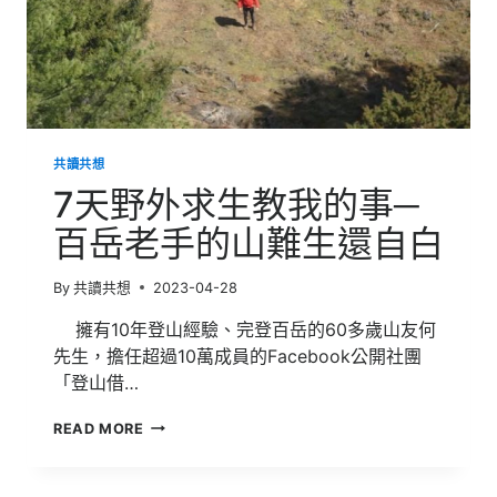
麵
包
師
的
困
境，
看
共讀共想
俄
烏
7天野外求生教我的事─
戰
爭
百岳老手的山難生還自白
下
的
By
共讀共想
2023-04-28
全
球
擁有10年登山經驗、完登百岳的60多歲山友何
小
先生，擔任超過10萬成員的Facebook公開社團
麥
之
「登山借…
亂
7
READ MORE
天
野
外