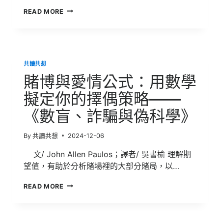
當
READ MORE
藝
術
變
成
一
共讀共想
種
指
賭博與愛情公式：用數學
令
「是
擬定你的擇偶策略——
AI
《數盲、詐騙與偽科學》
元
年
還
By
共讀共想
2024-12-06
是
藝
文/ John Allen Paulos；譯者/ 吳書榆 理解期
術
望值，有助於分析賭場裡的大部分賭局，以…
家
末
賭
READ MORE
年？」
博
我
與
們
愛
問