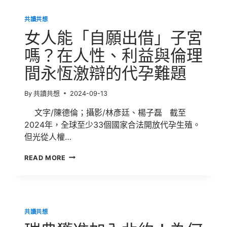
情
了
公
CHATGPT
共讀共想
式：
用
女人能「自願出借」子宮
數
學
嗎？在人性、利益與倫理
擬
間永恆激辯的代孕難題
定
你
的
By
共讀共想
2024-09-13
擇
偶
文字/陳德倫；攝影/林彥廷、楊子磊 截至
策
2024年，全球至少33個國家合法開放代孕生殖。
略
但光從人權…
——
《數
女
盲、
READ MORE
人
詐
能
騙
「自
與
願
偽
出
科
共讀共想
借」
學》
子