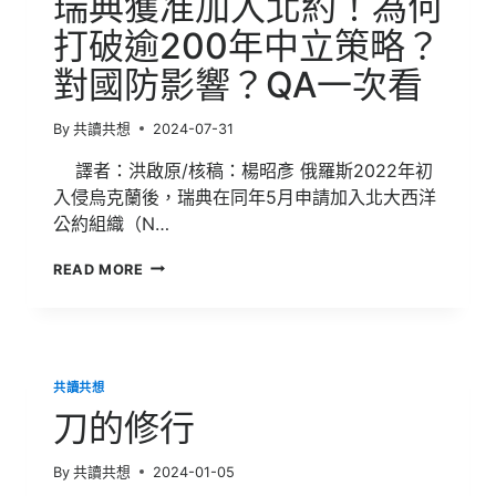
瑞典獲准加入北約！為何
宮
嗎？
打破逾200年中立策略？
在
對國防影響？QA一次看
人
性、
利
By
共讀共想
2024-07-31
益
與
譯者：洪啟原/核稿：楊昭彥 俄羅斯2022年初
倫
入侵烏克蘭後，瑞典在同年5月申請加入北大西洋
理
公約組織（N…
間
永
瑞
恆
READ MORE
典
激
獲
辯
准
的
加
代
入
孕
共讀共想
北
難
約！
題
刀的修行
為
何
By
共讀共想
2024-01-05
打
破