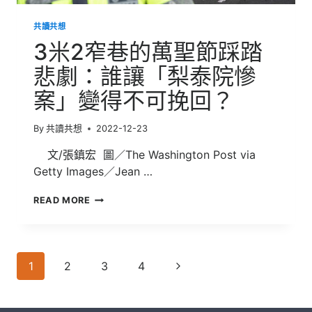
共讀共想
3米2窄巷的萬聖節踩踏
悲劇：誰讓「梨泰院慘
案」變得不可挽回？
By
共讀共想
2022-12-23
文/張鎮宏 圖／The Washington Post via
Getty Images／Jean …
3
READ MORE
米
2
窄
巷
Page
的
Next
1
2
3
4
萬
navigation
Page
聖
節