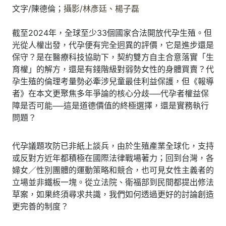
文字/
陳德倫；
攝影/
林彥廷、
楊子磊
截至2024年，全球至少33個國家合法開放代孕生殖。但
光從人權出發，代孕便有完全迥異的評價，它是進步還是
保守？是在醫療科技協助下，契約雙方自主合意落實「生
育權」的解方，還是有錢階級對弱勢女性的身體買賣？代
孕生殖的倫理考量勢必牽涉兒童最佳利益保護，但《報導
者》在本文更聚焦多年爭論的核心分歧──代孕者權益保
障是否可能──這是道德價值的終極選擇，還是實務執行
問題？
代孕議題攻防已非紙上談兵，由於生殖產業全球化，支持
或反對方近年都積極在國際法律戰場著力；回到台灣，各
婦女／性別團體的運動策略和競合，也可見女性主義者的
立場並非鐵板一塊。從立法院、衛福部到民間都提出修法
草案，如果終須尋求共識，我們如何透過更好的討論創造
更完善的制度？