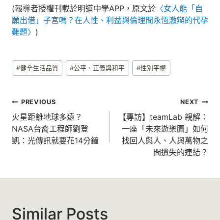
(報導者授權刊載於明道中學APP，原文於
〈女人能「自
願出借」子宮嗎？在人性、利益與倫理間永恆激辯的代孕
難題〉
)
Post
#
健全生活品質
#
公平、正義與和平
#
性別平權
Tags:
文
PREVIOUS
NEXT
章
火星距離地球多遠？
【專訪】teamLab 親解：
NASA台裔工程師劉登
一座「未來遊樂園」如何
導
凱：光傳訊就要花14分鐘
找回人與人、人與萬物之
覽
間遺失的連結？
Similar Posts