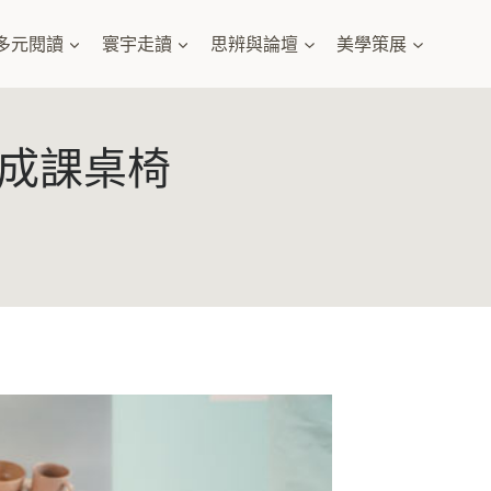
多元閱讀
寰宇走讀
思辨與論壇
美學策展
成課桌椅