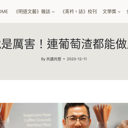
OME
《明道文藝》雜誌
《青衿。誌》校刊
文學獎
就是厲害！連葡萄渣都能做
By
共讀共想
2020-12-11