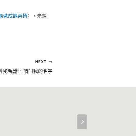
能做成課桌椅
〉，未經
NEXT
叫我瑪麗亞 請叫我的名字