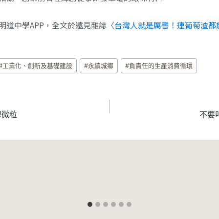
明道中學APP，全文於遠見雜誌〈
台灣人就是厲害！連葡萄渣都
#
工業化、創新及基礎建設
#
永續城鄉
#
負責任的生產消費循環
膠微粒
不要