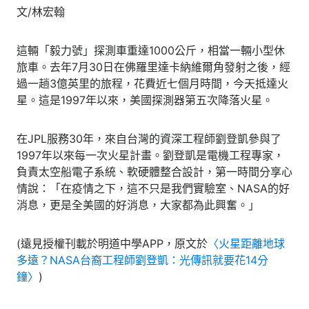
文/林宏翰
這輛「毅力號」探測車重達1000公斤，相當一輛小型休
旅車。去年7月30日在佛羅里達卡納維爾角發射之後，經
過一趟3億英里的旅程，花費近七個月時間，今天抵達火
星。這是1997年以來，美國探測器第五次降落火星。
在JPL服務30年，來自台灣的資深工程師劉登凱參與了
1997年以來每一次火星計畫。劉登凱是電機工程專家，
負責太空船電子系統、軟硬體整合設計，第一時間分享心
情說：「在疫情之下，這不只是我們實驗室、NASA的好
消息，更是全美國的好消息，大家都為此興奮。」
(遠見授權刊載於明道中學APP，原文於
〈火星距離地球
多遠？NASA台裔工程師劉登凱：光傳訊就要花14分
鐘〉
)