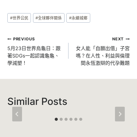
Post
#
世界公民
#
全球夥伴關係
#
永續城鄉
Tags:
文
PREVIOUS
NEXT
章
5月23日世界烏龜日：跟
女人能「自願出借」子宮
著SDGs一起認識龜龜、
嗎？在人性、利益與倫理
導
學減塑！
間永恆激辯的代孕難題
覽
Similar Posts