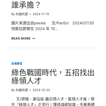
誰承擔？
By
共讀共想
2024-11-15
圖片來源出自pexels 文/PanSci 2024/07/30
特斯拉即將在 2024 年 10…
特
READ MORE
斯
拉
CYBERCAB
登
場！
投稿專區
自
駕
綠色戰國時代，五招找出
車
事
綠領人才
故
責
By
共讀共想
2024-10-25
任
該
文/郭逸、謝泓瑜 繼白領人才、藍領人才後，現
由
在「綠領人才」正流行！懂得減碳知識、手握基礎
誰