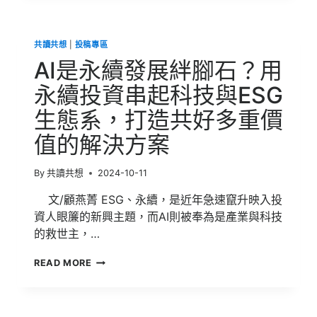
座，
中
國
共讀共想
|
投稿專區
第
四
AI是永續發展絆腳石？用
代
核
永續投資串起科技與ESG
反
生態系，打造共好多重價
應
爐
值的解決方案
正
式
商
By
共讀共想
2024-10-11
轉
文/顧燕菁 ESG、永續，是近年急速竄升映入投
資人眼簾的新興主題，而AI則被奉為是產業與科技
的救世主，…
AI
READ MORE
是
永
續
發