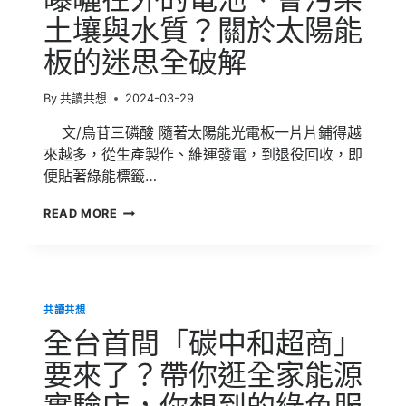
重
碳
價
土壤與水質？關於太陽能
燃
值
氫
板的迷思全破解
的
技
解
術！
決
By
共讀共想
2024-03-29
方
案
文/鳥苷三磷酸 隨著太陽能光電板一片片鋪得越
來越多，從生產製作、維運發電，到退役回收，即
便貼著綠能標籤…
太
READ MORE
陽
能
光
電
板
共讀共想
就
是
全台首間「碳中和超商」
一
大
要來了？帶你逛全家能源
堆
曝