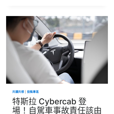
亮
杯
歷
史
大
解
密：
環
保、
便
利、
而
且
早
在
19
世
紀
就
共讀共想
|
投稿專區
出
現
特斯拉 Cybercab 登
了？！
場！自駕車事故責任該由