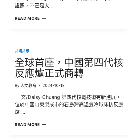
承
證照，不管是大…
擔？
綠
READ MORE
色
戰
國
時
代，
共讀共想
五
招
全球首座，中國第四代核
找
出
反應爐正式商轉
綠
領
By
人文教育
2024-10-18
人
才
文/Daisy Chuang 第四代核電技術有新進展，
位於中國山東榮成市的石島灣高溫氣冷球床核反應
爐 …
全
READ MORE
球
首