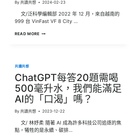
By
共讀共想
2024-02-23
逛
破
全
解
文/泛科學編輯部 2022 年 12 月，來自越南的
家
999 台 VinFast VF 8 City …
能
源
越
READ MORE
實
南
驗
車
店，
廠
你
將
想
撼
到
共讀共想
動
的
特
ChatGPT每答20題需喝
綠
斯
色
拉
500毫升水，我們能滿足
服
電
務
AI的「口渴」嗎？
動
可
車
能
地
都
By
共讀共想
2023-12-22
位！？
在
誰
這
文/ 林妤柔 隨著 AI 成為許多科技公司追逐的焦
能
點，犧牲的是永續、碳排…
在
電