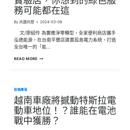
實驗店，你想到的綠色服
曬
務可能都在這
在
外
的
By
共讀共想
2024-03-08
電
池、
文/廖紹伶 為響應淨零轉型，全家便利商店攜手
會
泓德能源，在台南平豐店建置孤島電力系統，打造
污
全台唯一的「能…
染
土
全
壤
READ MORE
台
與
首
水
間
質？
「碳
關
中
於
投稿專區
和
太
超
陽
越南車廠將撼動特斯拉電
商」
能
要
動車地位！？誰能在電池
板
來
的
戰中獲勝？
了？
迷
帶
思
你
全