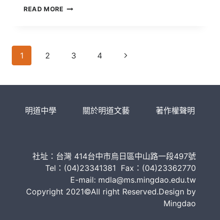
CHATGPT
READ MORE
池
每
戰
答
中
20
獲
題
勝？
Page
需
Next
1
2
3
4
喝
navigation
Page
500
毫
升
水，
明道中學
關於明道文藝
著作權聲明
我
們
能
滿
足
社址：台灣 414台中市烏日區中山路一段497號
AI
的
Tel：(04)23341381 Fax：(04)23362770
「口
E-mail: mdla@ms.mingdao.edu.tw
渴」
Copyright 2021©All right Reserved.Design by
嗎？
Mingdao