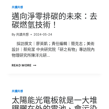
展
共讀共想
絆
腳
邁向淨零排碳的未來：去
石？
用
碳燃氫技術！
永
續
By
共讀共想
2024-05-24
投
資
採訪撰文｜廖英凱；責任編輯｜簡克志；美術
串
設計｜蔡宛潔 中央研究院「研之有物」專訪院內
起
科
物理研究所陳洋元研…
技
與
邁
READ MORE
ESG
向
生
淨
態
零
系，
排
打
碳
造
共讀共想
的
共
未
太陽能光電板就是一大堆
好
來：
多
去
曝曬在外的電池、會污染