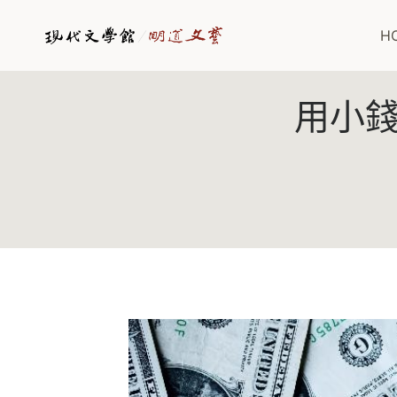
Skip
to
H
content
用小