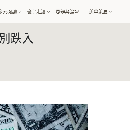
多元閱讀
寰宇走讀
思辨與論壇
美學策展
別跌入