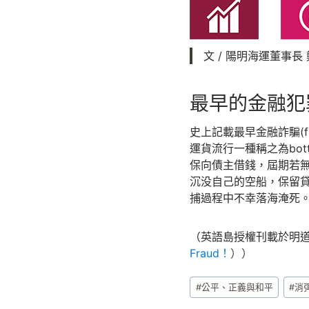
文 / 陽明海運董事長 鄭貞
最早的金融犯
史上記載最早金融詐騙(fin
運貨流行一種稱之為bo
保向債主借錢，屆期若無
沉没自己的空船，保留貸
捕過程中不幸落海淹死
（英語島授權刊載於明道
Fraud！
））
Post
#
公平、正義與和平
#
消
Tags: