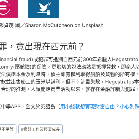
茂 圖／Sharon McCutcheon on Unsplash
罪，竟出現在西元前？
ancial fraud)或犯罪可追溯自西元前300年希臘人Hegestr
ttomry(壓艙險)的保險，更貼切的說法應該是抵押貸款，即商
法償還本金及利息時，債主即有權利取得船舶及貨物的所有權。當時H
款並出售船上的玉米以謀利，但不幸計畫失敗，Hegestrato
。合理的推測，人類開始商業活動以來，就存在金融詐騙與犯罪
中學APP，全文於英語島（
用小錢就想實現財富自由？小心別跌入Fi
弭不平等
#
良好工作及經濟成長