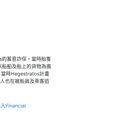
atos的蓄意詐保。當時船隻
人以船舶及船上的貨物為擔
egestratos計畫
s本人也在被船員及乘客追
。
nancial