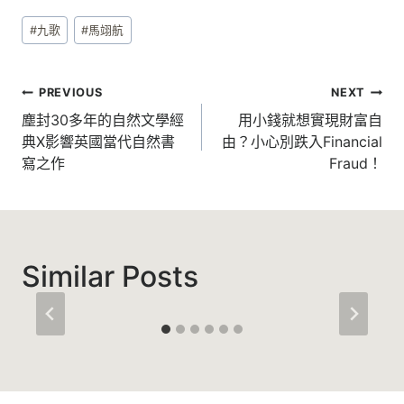
Post
#
九歌
#
馬翊航
Tags:
文
PREVIOUS
NEXT
章
塵封30多年的自然文學經
用小錢就想實現財富自
典X影響英國當代自然書
由？小心別跌入Financial
導
寫之作
Fraud！
覽
Similar Posts