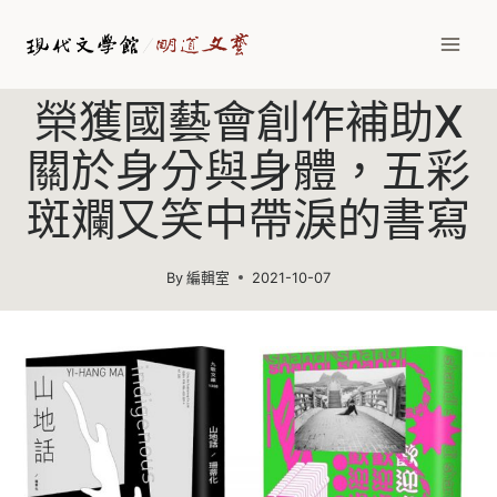
Skip
to
content
榮獲國藝會創作補助X
關於身分與身體，五彩
斑斕又笑中帶淚的書寫
By
編輯室
2021-10-07