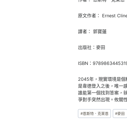
原文作者： Ernest Clin
譯者： 郭寶蓮
出版社：麥田
ISBN：978986344531
2045年，現實環境是
是韋德登入之後，唯一
誰能第一個找到答案，
爭對手突然出現。攸關性
Post
#
恩斯特．克萊恩
#
麥田
Tags: