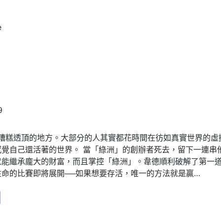
e
9
個糟糕透頂的地方。大部分的人其實都花時間在彷如真實世界的
感覺自己還活著的世界。 當「綠洲」的創辦者死去，留下一連串
就能繼承龐大的財富，而且掌控「綠洲」。韋德順利破解了第一
命的比賽即將展開──如果想要存活，唯一的方法就是贏…