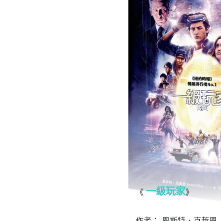
一級玩家
《
》
作者： 恩斯特．克萊恩