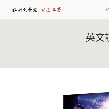
Skip
to
H
content
英文