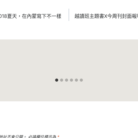
2018夏天，在內蒙寫下不一樣
越讀班主題書X今周刊封面報
地址不會公開。
必填欄位標示為
*