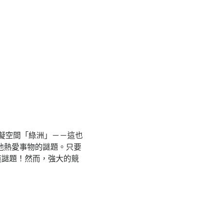
虛擬空間「綠洲」－－這也
他熱愛事物的謎題。只要
道謎題！然而，強大的競