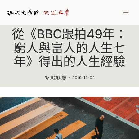
Skip
to
content
從《BBC跟拍49年：
窮人與富人的人生七
年》得出的人生經驗
By
共讀共想
2019-10-04