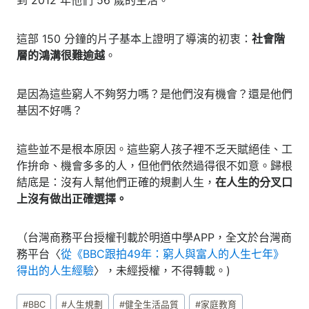
這部 150 分鐘的片子基本上證明了導演的初衷：
社會階
層的鴻溝很難逾越
。
是因為這些窮人不夠努力嗎？是他們沒有機會？還是他們
基因不好嗎？
這些並不是根本原因。這些窮人孩子裡不乏天賦絕佳、工
作拚命、機會多多的人，但他們依然過得很不如意。歸根
結底是：沒有人幫他們正確的規劃人生，
在人生的分叉口
上沒有做出正確選擇。
（台灣商務平台授權刊載於明道中學APP，全文於台灣商
務平台〈
從《BBC跟拍49年：窮人與富人的人生七年》
得出的人生經驗
〉，未經授權，不得轉載。)
Post
#
BBC
#
人生規劃
#
健全生活品質
#
家庭教育