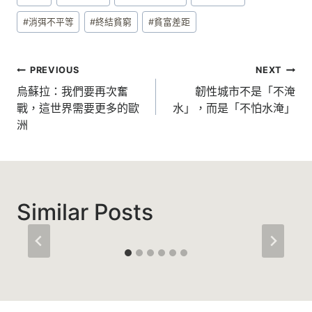
Tags:
#
消弭不平等
#
終結貧窮
#
貧富差距
文
PREVIOUS
NEXT
章
烏蘇拉：我們要再次奮
韌性城市不是「不淹
戰，這世界需要更多的歐
水」，而是「不怕水淹」
導
洲
覽
Similar Posts